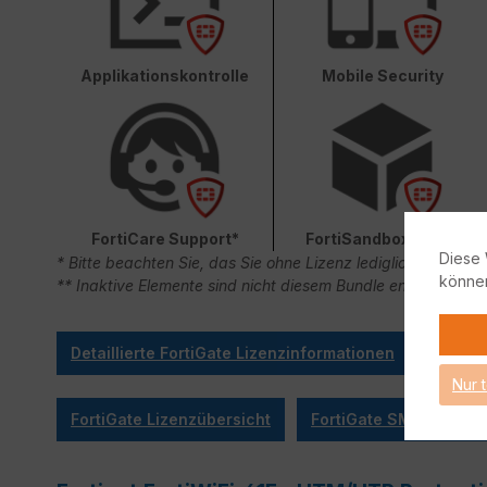
Applikationskontrolle
Mobile Security
FortiCare Support*
FortiSandbox Cloud
Diese 
* Bitte beachten Sie, das Sie ohne Lizenz lediglich 90 Ta
könne
** Inaktive Elemente sind nicht diesem Bundle enthalten.
Detaillierte FortiGate Lizenzinformationen
Nur 
FortiGate Lizenzübersicht
FortiGate SMB Sizing 