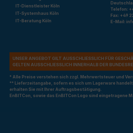
Deutschl
IT-Dienstleister Köln
Telefon:
+
IT-Systemhaus Köln
Fax:
+49 2
IT-Beratung Köln
E-Mail:
in
UNSER ANGEBOT GILT AUSSCHLIESSLICH FÜR GESCH
ELTEN AUSSCHLIESSLICH INNERHALB DER BUNDESREP
* Alle Preise verstehen sich zzgl. Mehrwertsteuer und 
** Lieferzeitangabe, sofern es sich um Lagerware handel
erhalten Sie mit Ihrer Auftragsbestätigung.
EnBITCon, sowie das EnBITCon Logo sind eingetragene M