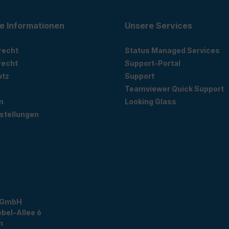
e Informationen
Unsere Services
recht
Status Managed Services
recht
Support-Portal
utz
Support
Teamviewer Quick Support
m
Looking Glass
stellungen
 GmbH
bel-Allee 6
n