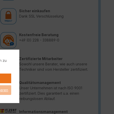
Sicher einkaufen
Dank SSL Verschlüsselung
Kostenfreie Beratung
+49 (0) 228 - 338889-0
Zertifizierte Mitarbeiter
n zu
Sowohl unsere Berater, wie auch unsere
Techniker sind vom Hersteller zertifiziert.
Qualitätsmanagement
Unser Unternehmen ist nach ISO 9001
ieren
zertifiziert. Dies garantiert u.a. einen
reibungslosen Ablauf.
Informationsmanagement