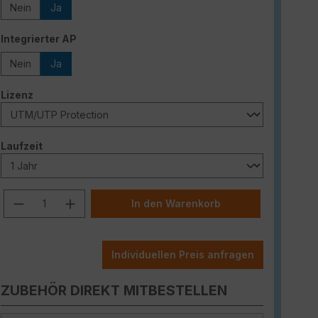
Nein
Ja
auswählen
Integrierter AP
Nein
Ja
auswählen
Lizenz
auswählen
Laufzeit
Produkt Anzahl: Gib den gewünschten W
In den Warenkorb
Individuellen Preis anfragen
ZUBEHÖR DIREKT MITBESTELLEN