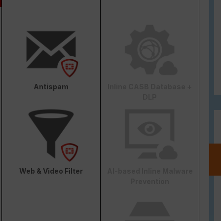
Antispam
Inline CASB Database +
DLP
Web & Video Filter
AI-based Inline Malware
Prevention