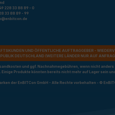
and
49 228 33 88 89 - 0
28 33 88 89 - 99
fo@enbitcon.de
ÄFTSKUNDEN UND ÖFFENTLICHE AUFTRAGGEBER - WIEDERV
UBLIK DEUTSCHLAND (WEITERE LÄNDER NUR AUF ANFRAGE)
Versandkosten und ggf. Nachnahmegebühren, wenn nicht anders
t. Einige Produkte könnten bereits nicht mehr auf Lager sein 
arken der EnBITCon GmbH - Alle Rechte vorbehalten - © EnBI