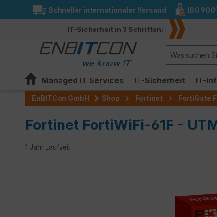
Schneller internationaler Versand
ISO 900
springen
Zur Hauptnavigation springen
IT-Sicherheit in 3 Schritten:
Managed IT Services
IT-Sicherheit
IT-In
EnBITCon GmbH
Shop
Fortinet
FortiGate F
Fortinet FortiWiFi-61F - UT
1 Jahr Laufzeit
Bildergalerie überspringen