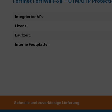
Fortinet FortiWiFi-61F - UTM/UTP Protect
Integrierter AP:
Lizenz:
Laufzeit:
Interne Festplatte:
Schnelle und zuverlässige Lieferung