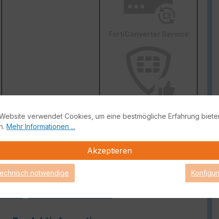
FortiConverter Service
Attack Surface Security
Website verwendet Cookies, um eine bestmögliche Erfahrung biete
ge von FortiCare Support gebrauch machen können.
n.
Mehr Informationen ...
Akzeptieren
technisch notwendige
Konfigur
Guide
FortiGate Live-Demo