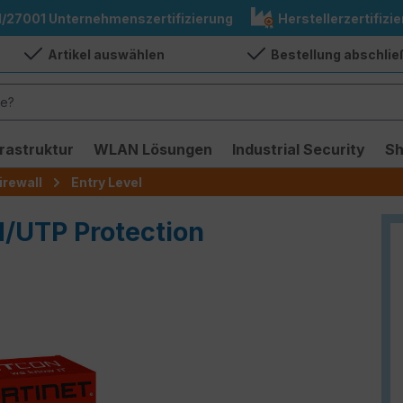
1/27001 Unternehmenszertifizierung
Herstellerzertifizie
Artikel auswählen
Bestellung abschli
frastruktur
WLAN Lösungen
Industrial Security
S
irewall
Entry Level
M/UTP Protection