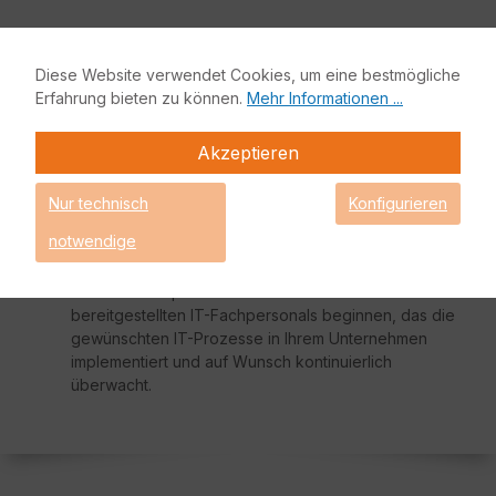
Kalkulierbaren Investitionsplan
erstellen
Diese Website verwendet Cookies, um eine bestmögliche
Erfahrung bieten zu können.
Mehr Informationen ...
Wir stellen daraufhin einen kalkulierbaren
Investitionsplan zusammen, der Ihren Möglichkeiten
Akzeptieren
und Zielen entspricht.
Nur technisch
Konfigurieren
notwendige
Produktiv arbeiten
Nun kann die produktive Arbeit des Ihnen
bereitgestellten IT-Fachpersonals beginnen, das die
gewünschten IT-Prozesse in Ihrem Unternehmen
implementiert und auf Wunsch kontinuierlich
überwacht.