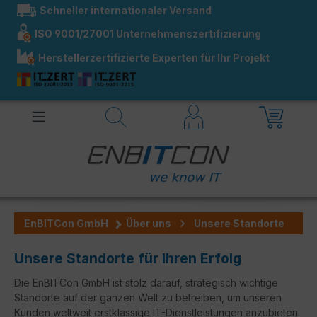
Schneller internationaler Versand
alt springen
ISO 9001/27001 Unternehmenszertifizierung
Herstellerzertifizierte Experten für Ihr Projekt
EnBITCon GmbH
Über uns
Unsere Standorte
Unsere Standorte für Ihren Erfolg
Die EnBITCon GmbH ist stolz darauf, strategisch wichtige
Standorte auf der ganzen Welt zu betreiben, um unseren
Kunden weltweit erstklassige IT-Dienstleistungen anzubieten.