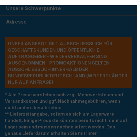
Unsere Schwerpunkte
Adresse
UNSER ANGEBOT GILT AUSSCHLIESSLICH FÜR G
ESCHÄFTSKUNDEN UND ÖFFENTLICHE A
UFTRAGGEBER - WIEDERVERKÄUFER SIND A
USGENOMMEN - PROMOAKTIONEN GELTEN A
USSCHLIESSLICH INNERHALB DER BU
NDESREPUBLIK DEUTSCHLAND (WEITERE LÄNDER NU
R AUF ANFRAGE)
* Alle Preise verstehen sich zzgl. Mehrwertsteuer und
Versandkosten und ggf. Nachnahmegebühren, wenn
nicht anders beschrieben.
** Lieferzeitangabe, sofern es sich um Lagerware
handelt. Einige Produkte könnten bereits nicht mehr auf
Lager sein und müssen nachgeliefert werden. Das
genaue Lieferdatum erhalten Sie mit Ihrer