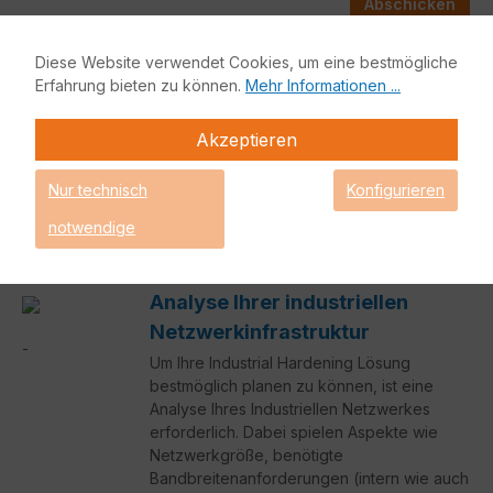
Abschicken
Diese Website verwendet Cookies, um eine bestmögliche
Erfahrung bieten zu können.
Mehr Informationen ...
Akzeptieren
In 4 einfachen Schritten zu Ihrer
Nur technisch
Konfigurieren
individuellen Industrial Hardening Lösung
notwendige
Analyse Ihrer industriellen
Netzwerkinfrastruktur
Um Ihre Industrial Hardening Lösung
bestmöglich planen zu können, ist eine
Analyse Ihres Industriellen Netzwerkes
erforderlich. Dabei spielen Aspekte wie
Netzwerkgröße, benötigte
Bandbreitenanforderungen (intern wie auch