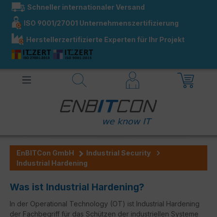
Schneller internationaler Versand
alt springen
ISO 9001/27001 Unternehmenszertifizierung
Herstellerzertifizierte Experten für Ihr Projekt
EnBITCon GmbH
Industrial Security
Industrial Hardening
Was ist Industrial Hardening?
In der Operational Technology (OT) ist Industrial Hardening
der Fachbegriff für das Schützen der industriellen Systeme