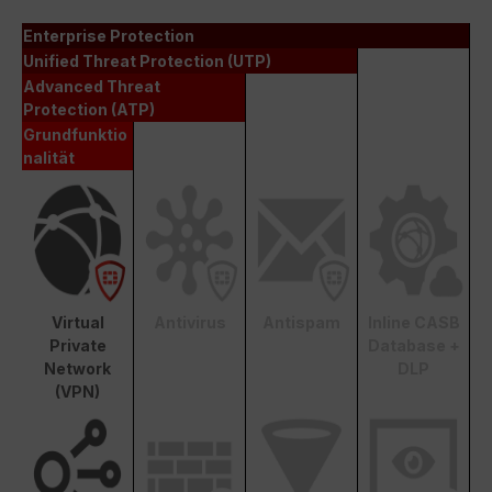
Enterprise Protection
Unified Threat Protection (UTP)
Advanced Threat
Protection (ATP)
Grundfunktio
nalität
Virtual
Antivirus
Antispam
Inline CASB
Private
Database +
Network
DLP
(VPN)