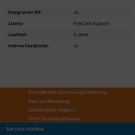
Integrierter AP:
Ja
Lizenz:
FortiCare Support
Laufzeit:
3 Jahre
Interne Festplatte:
Ja
Schnelle und zuverlässige Lieferung
Kauf auf Rechnung
Qualifizierter Support
100% sicheres Shoppen
Service-Hotline