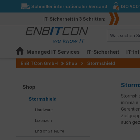
Schneller internationaler Versand
ISO 900
springen
Zur Hauptnavigation springen
IT-Sicherheit in 3 Schritten:
Managed IT Services
IT-Sicherheit
IT-In
EnBITCon GmbH
Shop
Stormshield
Storms
Shop
Stormshi
Stormshield
minimale
Garantie
Hardware
Zielgrup
Lizenzen
auch gez
End of Sale/Life