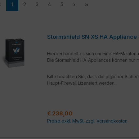
Seite
Seite
Seite
Seite
Seite
1
2
3
4
5
Stormshield SN XS HA Applia
Hierbei handelt es sich um eine HA-Maintena
Die Stormshield HA-Appliances können nur mi
Bitte beachten Sie, dass die jeglicher Siche
Haupt-Firewall Lizensiert werden.
Regulärer Preis:
€ 238,00
Preise exkl. MwSt. zzgl. Versandkosten