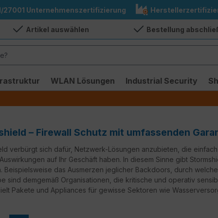
1/27001 Unternehmenszertifizierung
Herstellerzertifizie
Artikel auswählen
Bestellung abschli
frastruktur
WLAN Lösungen
Industrial Security
S
hield – Firewall Schutz mit umfassenden Gara
eld verbürgt sich dafür, Netzwerk-Lösungen anzubieten, die einfach
 Auswirkungen auf Ihr Geschäft haben. In diesem Sinne gibt Stormsh
n. Beispielsweise das Ausmerzen jeglicher Backdoors, durch welch
pe sind demgemäß Organisationen, die kritische und operativ sensib
ielt Pakete und Appliances für gewisse Sektoren wie Wasserversor