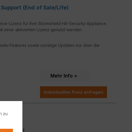
iance Support (End of Sale/Life)
nce-Lizenz für Ihre Stormshield HA-Security-Appliance.
t einer aktivierten Lizenz genutzt werden.
rheits-Features sowie sonstige Updates nur über die
Mehr Info
Individuellen Preis anfragen
n zu
iance Support