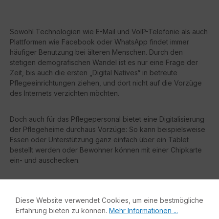
Sowohl Technologien wie E-Mail und VoIP-Telefonie als auch
Plattformen wie Facebook oder WhatsApp findet immer
häufiger Benutzung bei älteren Menschen. Durch den
stetigen demografischen Wandel ist es nur eine Frage der
Zeit, bis auch die ersten „Digital Natives“ in betreute
Pflegeeinrichtungen ziehen, und dort nicht auf die Vorzüge
des Internets verzichten möchten.
Doch auch für das Pflegepersonal bietet eine Digitalisierung
der Pflegeheime durchaus Vorzüge: So kann beispielsweise
Essen oder Unterstützung ganz einfach über ein Tablet
bestellt werden oder Bewohner können mit einer Chipkarte
ein- und auschecken.
Ihre Vorteile auf einen Blick:
Diese Website verwendet Cookies, um eine bestmögliche
Erfahrung bieten zu können.
Mehr Informationen ...