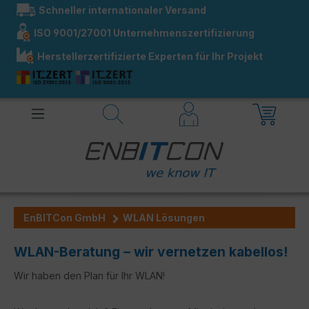
Schneller internationaler Versand
alt springen
ISO 9001/27001 Unternehmenszertifizierung
Herstellerzertifizierte Experten für Ihr Projekt
EnBITCon GmbH
WLAN Lösungen
WLAN-Beratung – wir vernetzen kabellos!
Wir haben den Plan für Ihr WLAN!