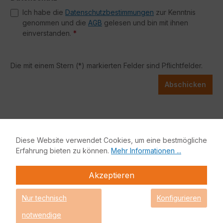
Ich habe die
Datenschutzbestimmungen
zur Kenntnis
genommen und die
AGB
gelesen und bin mit ihnen
einverstanden.
*
Die mit einem Stern (*) markierten Felder sind Pflichtfelder.
Abschicken
Diese Website verwendet Cookies, um eine bestmögliche
Erfahrung bieten zu können.
Mehr Informationen ...
In 4 einfachen Schritten zur Secure
Mailgateway
Akzeptieren
Nur technisch
Konfigurieren
Übermittlung von benötigen
notwendige
Informationen