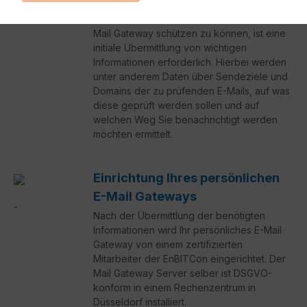
Um Ihre E-Mail Postfächer mit dem FortiMail
Mail Gateway schützen zu können, ist eine
initiale Übermittlung von wichtigen
Informationen erforderlich. Hierbei werden
unter anderem Daten über Sendeziele und
Domains der zu prüfenden E-Mails, auf was
diese geprüft werden sollen und auf
welchen Weg Sie benachrichtigt werden
möchten ermittelt.
Einrichtung Ihres persönlichen
E-Mail Gateways
Nach der Übermittlung der benötigten
Informationen wird Ihr persönliches E-Mail
Gateway von einem zertifizierten
Mitarbeiter der EnBITCon eingerichtet. Der
Mail Gateway Server selber ist DSGVO-
konform in einem Rechenzentrum in
Düsseldorf installiert.