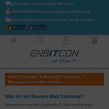
Schneller internationaler Versand
alt springen
ISO 9001/27001 Unternehmenszertifizierung
Herstellerzertifizierte Experten für Ihr Projekt
EnBITCon GmbH
Managed IT Services
Managed Secure Mail Gateway
Was ist ein Secure Mail Gateway?
Unternehmen werden regelmäßig E-Mails mit Anhängen