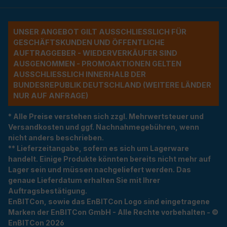
UNSER ANGEBOT GILT AUSSCHLIESSLICH FÜR G
ESCHÄFTSKUNDEN UND ÖFFENTLICHE A
UFTRAGGEBER - WIEDERVERKÄUFER SIND A
USGENOMMEN - PROMOAKTIONEN GELTEN A
USSCHLIESSLICH INNERHALB DER BU
NDESREPUBLIK DEUTSCHLAND (WEITERE LÄNDER NU
R AUF ANFRAGE)
* Alle Preise verstehen sich zzgl. Mehrwertsteuer und
Versandkosten und ggf. Nachnahmegebühren, wenn
nicht anders beschrieben.
** Lieferzeitangabe, sofern es sich um Lagerware
handelt. Einige Produkte könnten bereits nicht mehr auf
Lager sein und müssen nachgeliefert werden. Das
genaue Lieferdatum erhalten Sie mit Ihrer
Auftragsbestätigung.
EnBITCon, sowie das EnBITCon Logo sind eingetragene
Marken der EnBITCon GmbH - Alle Rechte vorbehalten - ©
EnBITCon 2026