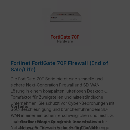
Fortinet FortiGate 70F Firewall (End of
Sale/Life)
Die FortiGate 70F Serie bietet eine schnelle und
sichere Next-Generation Firewall und SD-WAN
Lösung in einem kompakten lüfterlosen Desktop-
Formfaktor für Zweigstellen und mittelständische
Unternehmen. Sie schützt vor Cyber-Bedrohungen mit
Vorteile:
SoC-Beschleunigung und branchenführendem SD-
WAN in einer einfachen, erschwinglichen und leicht zu
implementierenden Lösung. Der Security-Driven
Gartner Magic Quadrant Leader
sowohl für
Networking-Ansatz von Fortinet sorgt für eine enge
Netzwerk Firewalls als auch für SD-WAN