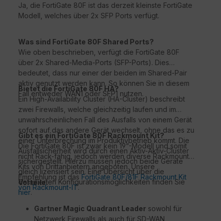
Ja, die FortiGate 80F ist das derzeit kleinste FortiGate
Modell, welches über 2x SFP Ports verfügt.
Was sind FortiGate 80F Shared Ports?
Wie oben beschrieben, verfügt die FortiGate 80F
über 2x Shared-Media-Ports (SFP-Ports). Dies
bedeutet, dass nur einer der beiden im Shared-Pair
aktiv genutzt werden kann. So können Sie in diesem
Bietet die FortiGate 80F HA?
Fall entweder WAN1 oder SFP1 nutzen.
Ein High-Availability Cluster (HA-Cluster) beschreibt
zwei Firewalls, welche gleichzeitig laufen und im
unwahrscheinlichen Fall des Ausfalls von einem Gerät
sofort auf das andere Gerät wechselt, ohne das es zu
Gibt es ein FortiGate 80F Rackmount Kit?
einer Unterbrechung im Produktivbetrieb kommt. Die
Die FortiGate 80F ist zwar kein 19“-Modell und somit
Ausfallsicherheit wird durch einen Aktiv-Aktiv-Cluster
nicht Rack-fähig, jedoch werden diverse Rackmount-
sichergestellt. Hierzu müssen jedoch beide Geräte
Kits von Drittanbietern angeboten. Unsere
gleich lizensiert sein. Eine Übersicht über die
Empfehlung ist das
FortiGate 80F/81F Rackmount Kit
detaillierten Konfigurationsmöglichkeiten finden Sie
Vorteile:
von Rackmount-IT
.
hier
.
Gartner Magic Quadrant Leader
sowohl für
Netzwerk Firewalls als auch für SD-WAN