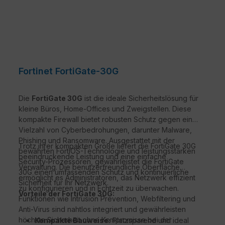
Fortinet FortiGate-30G
Die
FortiGate 30G
ist die ideale Sicherheitslösung für
kleine Büros, Home-Offices und Zweigstellen. Diese
kompakte Firewall bietet robusten Schutz gegen eine
Vielzahl von Cyberbedrohungen, darunter Malware,
Phishing und Ransomware. Ausgestattet mit der
Trotz ihrer kompakten Größe liefert die FortiGate 30G
bewährten FortiOS-Technologie und leistungsstarken
beeindruckende Leistung und eine einfache
Security-Prozessoren, gewährleistet die FortiGate
Verwaltung. Die benutzerfreundliche Oberfläche
30G einen umfassenden Schutz und kontinuierliche
ermöglicht es Administratoren, das Netzwerk effizient
Sicherheit für Ihr Netzwerk.
zu konfigurieren und in Echtzeit zu überwachen.
Vorteile der FortiGate 30G:
Funktionen wie Intrusion Prevention, Webfiltering und
Anti-Virus sind nahtlos integriert und gewährleisten
höchste Sicherheit ohne Kompromisse bei der
Kompakte Bauweise:
Platzsparend und ideal