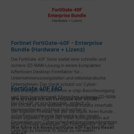
Fortinet FortiGate-40F - Enterprise
Bundle (Hardware + Lizenz)
Die FortiGate 40F Serie bietet eine schnelle und
sichere SD-WAN-Lösung in einem kompakten
lüfterlosen Desktop-Formfaktor für
Unternehmenszweigstellen und mittelständische
Unternehmen. Das Gerät schützt vor Cyber-
FortiGate 40F FAQ
Bedrohungen mit system-on-a-chip-Beschleunigung
und dem branchenweit führendem sicheren SD-WAN.
Wie erstelle ich ein FortiGate 40F VDOM?
Die FG-40F ist erschwinglich, einfach zu
Ein VDOM ist eine weitere Firewall Instanz innerhalb
implementieren und lässt sich sicher in
der eigenen Firewall, mit der Sie bspw. Ihren Kunden
sicherheitsgesteuerte Netzwerke der neuen
einen eigenen Zugriff inkl. freier Konfiguration auf
Generation von Cybersicherheitslösungen integrieren.
Ihrer FortiGate gewähren. Die FortiGate 40F ist in der
Wie führe ich einen FortiGate 40F Factory Reset
Lage bis zu maximal 10 Stück zu verwalten.
durch?