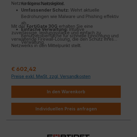
Netzwerkgeschwindigkeit.
für kleine Netzwerke.
Umfassender Schutz:
Wehrt aktuelle
Bedrohungen wie Malware und Phishing effektiv
ab.
Mit der
FortiGate 30G
erhalten Sie eine
Einfache Verwaltung:
Intuitive
zuverlässige, leistungsstarke und einfach zu
Benutzeroberfläche für schnelle Einrichtung und
verwaltende Firewall-Lösung, die den Schutz Ihres
Verwaltung.
Netzwerks in den Mittelpunkt stellt.
Regulärer Preis:
€ 602,42
Preise exkl. MwSt. zzgl. Versandkosten
In den Warenkorb
Individuellen Preis anfragen