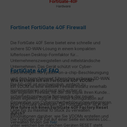
Fortinet FortiGate 40F Firewall
Die FortiGate 40F Serie bietet eine schnelle und
sichere SD-WAN-Lösung in einem kompakten
lüfterlosen Desktop-Formfaktor für
Unternehmenszweigstellen und mittelständische
Unternehmen. Das Gerät schützt vor Cyber-
FortiGate 40F FAQ
Bedrohungen mit system-on-a-chip-Beschleunigung
und dem branchenweit führendem sicheren SD-WAN.
Wie erstelle ich ein FortiGate 40F VDOM?
Die FG-40F ist erschwinglich, einfach zu
Ein VDOM ist eine weitere Firewall Instanz innerhalb
implementieren und lässt sich sicher in
der eigenen Firewall, mit der Sie bspw. Ihren Kunden
sicherheitsgesteuerte Netzwerke der neuen
einen eigenen Zugriff inkl. freier Konfiguration auf
Generation von Cybersicherheitslösungen integrieren.
Ihrer FortiGate gewähren. Die FortiGate 40F ist in der
Wie führe ich einen FortiGate 40F Factory Reset
Lage bis zu maximal 10 Stück zu verwalten.
durch?
Informationen darüber, wie Sie VDOMs erstellen und
Die FortiGate 40F hat auf einer Seite ein kleines Loch,
verwalten finden Sie
hier
.
unter welchen bei manchen Geräten RESET steht.