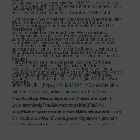
Informationen darüber, wie Sie VDOMs erstellen und
Die FortiGate 40F hat auf einer Seite ein kleines Loch,
verwalten finden Sie
hier
.
unter welchen bei manchen Geräten RESET steht.
Dort können Sie mit einem passenden Werkzeug den
Was ist die maximale User-Anzahl für die
Knopf reindrücken und warten bis die Power-LED
FortiGate 40F?
blinkt, um die FortiGate auf den Werkszustand
Die maximale Anzahl von Usern, welche von der
zurückzusetzten. Dieser Reset-Button ist bei allen
FortiGate 40F verwaltet werden können, ist virtuell
Desktop-Modellen zu finden.
unbegrenzt – eine Hard- oder Software-Limitierung
Wie gestaltet sich das FortiGate 40F Initial
gibt es nicht. Jedoch ist ab einem gewissen Punkt die
Setup?
Hardware so sehr ausgelastet, das die FortiGate
Die FortiGate 40F hat die Standard IP-Adresse
keine weiteren Nutzer mehr abbilden kann. Dieser
„192.168.1.99“ auf allen LAN-Ports (im Zweifelsfall Port1).
Wert schwankt jedoch mit Nutzung der FortiGate.
Wenn Sie sich verbinden möchten (im Webbrowser
Vorteile:
unter der URL „
https://192.168.1.99
“), müssen Sie sich
mit dem Benutzer „admin“ anmelden. Ein Default
Password gibt es nicht, das Feld bleibt bei der
Gartner Magic Quadrant Leader
sowohl für
Erstanmeldung frei. Sie werden daraufhin
Netzwerk Firewalls als auch für SD-WAN
aufgefordert, Ihr Passwort zu ändern. Danach müssen
Sicherheitsorientiertes Networking
mit
Sie noch die WAN-IP manuell konfigurieren und ans
FortiOS bietet konvergierte Vernetzung und
Netzwerk anbinden, damit das Gerät im gesamten
Sicherheit
Netzwerk aufrufbar ist.
Beispiellose Leistung
mit Fortinets patentierten
SoC-Prozessoren