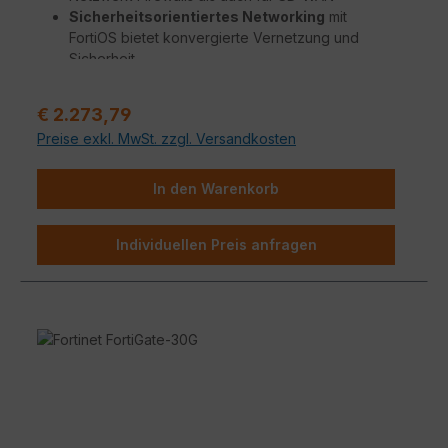
Sicherheitsorientiertes Networking
mit
FortiOS bietet konvergierte Vernetzung und
Sicherheit
Beispiellose Leistung
mit Fortinets patentierten
SoC-Prozessoren
Regulärer Preis:
€ 2.273,79
Unternehmenssicherheit
mit konsolidierten KI
Preise exkl. MwSt. zzgl. Versandkosten
/ ML-gestützten FortiGuard Dienstleistungen
Vereinfachter Betrieb
mit zentraler Verwaltung
für Netzwerk und Sicherheit, Automatisierung,
In den Warenkorb
tiefgreifende Analysen, und Selbstheilung
Individuellen Preis anfragen