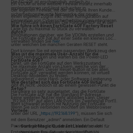
Die FG-40F ist erschwinglich, einfach zu
Ein VDOM ist eine weitere Firewall Instanz innerhalb
implementieren und lässt sich sicher in
der eigenen Firewall, mit der Sie bspw. Ihren Kunden
sicherheitsgesteuerte Netzwerke der neuen
einen eigenen Zugriff inkl. freier Konfiguration auf
Generation von Cybersicherheitslösungen integrieren.
Ihrer FortiGate gewähren. Die FortiGate 40F ist in der
Wie führe ich einen FortiGate 40F Factory Reset
Lage bis zu maximal 10 Stück zu verwalten.
durch?
Informationen darüber, wie Sie VDOMs erstellen und
Die FortiGate 40F hat auf einer Seite ein kleines Loch,
verwalten finden Sie
hier
.
unter welchen bei manchen Geräten RESET steht.
Dort können Sie mit einem passenden Werkzeug den
Was ist die maximale User-Anzahl für die
Knopf reindrücken und warten bis die Power-LED
FortiGate 40F?
blinkt, um die FortiGate auf den Werkszustand
Die maximale Anzahl von Usern, welche von der
zurückzusetzten. Dieser Reset-Button ist bei allen
FortiGate 40F verwaltet werden können, ist virtuell
Desktop-Modellen zu finden.
unbegrenzt – eine Hard- oder Software-Limitierung
Wie gestaltet sich das FortiGate 40F Initial
gibt es nicht. Jedoch ist ab einem gewissen Punkt die
Setup?
Hardware so sehr ausgelastet, das die FortiGate
Die FortiGate 40F hat die Standard IP-Adresse
keine weiteren Nutzer mehr abbilden kann. Dieser
„192.168.1.99“ auf allen LAN-Ports (im Zweifelsfall Port1).
Wert schwankt jedoch mit Nutzung der FortiGate.
Wenn Sie sich verbinden möchten (im Webbrowser
Vorteile:
unter der URL „
https://192.168.1.99
“), müssen Sie sich
mit dem Benutzer „admin“ anmelden. Ein Default
Password gibt es nicht, das Feld bleibt bei der
Gartner Magic Quadrant Leader
sowohl für
Erstanmeldung frei. Sie werden daraufhin
Netzwerk Firewalls als auch für SD-WAN