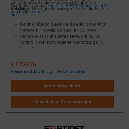
gleich lizensiert sein. Eine Übersicht über die
Empfehlung ist das
FortiGate 80F/81F Rackmount Kit
detaillierten Konfigurationsmöglichkeiten finden Sie
Vorteile:
von Rackmount-IT
.
hier
.
Gartner Magic Quadrant Leader
sowohl für
Netzwerk Firewalls als auch für SD-WAN
Sicherheitsorientiertes Networking
mit
FortiOS bietet konvergierte Vernetzung und
Sicherheit
Beispiellose Leistung
mit Fortinets patentierten
SoC-Prozessoren
Regulärer Preis:
€ 1.759,74
Unternehmenssicherheit
mit konsolidierten KI
Preise exkl. MwSt. zzgl. Versandkosten
/ ML-gestützten FortiGuard Dienstleistungen
Vereinfachter Betrieb
mit zentraler Verwaltung
für Netzwerk und Sicherheit, Automatisierung,
In den Warenkorb
tiefgreifende Analysen, und Selbstheilung
Individuellen Preis anfragen