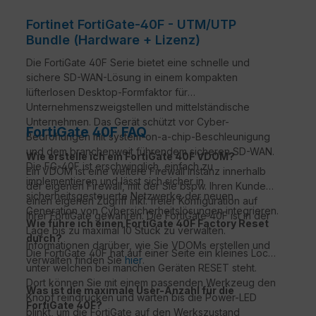
Fortinet FortiGate-40F - UTM/UTP
Bundle (Hardware + Lizenz)
Die FortiGate 40F Serie bietet eine schnelle und
sichere SD-WAN-Lösung in einem kompakten
lüfterlosen Desktop-Formfaktor für
Unternehmenszweigstellen und mittelständische
Unternehmen. Das Gerät schützt vor Cyber-
FortiGate 40F FAQ
Bedrohungen mit system-on-a-chip-Beschleunigung
und dem branchenweit führendem sicheren SD-WAN.
Wie erstelle ich ein FortiGate 40F VDOM?
Die FG-40F ist erschwinglich, einfach zu
Ein VDOM ist eine weitere Firewall Instanz innerhalb
implementieren und lässt sich sicher in
der eigenen Firewall, mit der Sie bspw. Ihren Kunden
sicherheitsgesteuerte Netzwerke der neuen
einen eigenen Zugriff inkl. freier Konfiguration auf
Generation von Cybersicherheitslösungen integrieren.
Ihrer FortiGate gewähren. Die FortiGate 40F ist in der
Wie führe ich einen FortiGate 40F Factory Reset
Lage bis zu maximal 10 Stück zu verwalten.
durch?
Informationen darüber, wie Sie VDOMs erstellen und
Die FortiGate 40F hat auf einer Seite ein kleines Loch,
verwalten finden Sie
hier
.
unter welchen bei manchen Geräten RESET steht.
Dort können Sie mit einem passenden Werkzeug den
Was ist die maximale User-Anzahl für die
Knopf reindrücken und warten bis die Power-LED
FortiGate 40F?
blinkt, um die FortiGate auf den Werkszustand