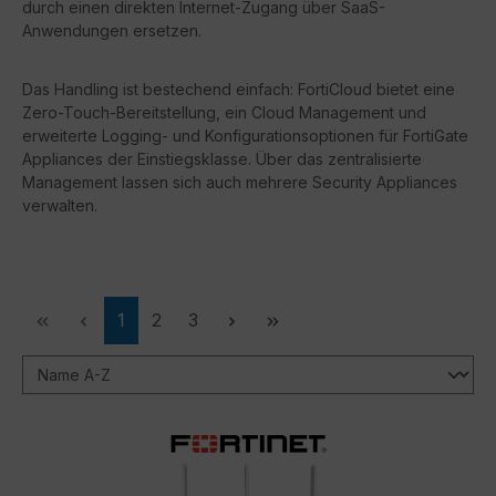
durch einen direkten Internet-Zugang über SaaS-
Anwendungen ersetzen.
Das Handling ist bestechend einfach: FortiCloud bietet eine
Zero-Touch-Bereitstellung, ein Cloud Management und
erweiterte Logging- und Konfigurationsoptionen für FortiGate
Appliances der Einstiegsklasse. Über das zentralisierte
Management lassen sich auch mehrere Security Appliances
verwalten.
Seite
Seite
Seite
1
2
3