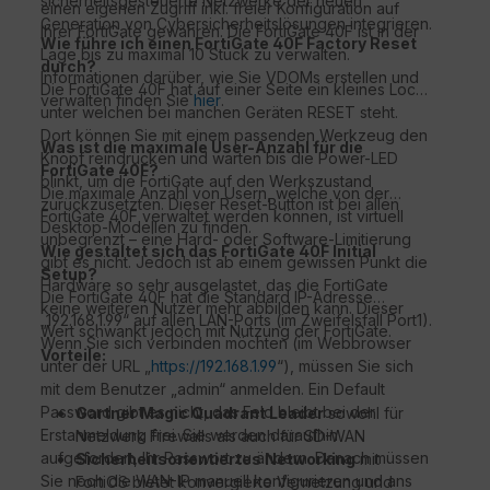
sicherheitsgesteuerte Netzwerke der neuen
einen eigenen Zugriff inkl. freier Konfiguration auf
Generation von Cybersicherheitslösungen integrieren.
Ihrer FortiGate gewähren. Die FortiGate 40F ist in der
Wie führe ich einen FortiGate 40F Factory Reset
Lage bis zu maximal 10 Stück zu verwalten.
durch?
Informationen darüber, wie Sie VDOMs erstellen und
Die FortiGate 40F hat auf einer Seite ein kleines Loch,
verwalten finden Sie
hier
.
unter welchen bei manchen Geräten RESET steht.
Dort können Sie mit einem passenden Werkzeug den
Was ist die maximale User-Anzahl für die
Knopf reindrücken und warten bis die Power-LED
FortiGate 40F?
blinkt, um die FortiGate auf den Werkszustand
Die maximale Anzahl von Usern, welche von der
zurückzusetzten. Dieser Reset-Button ist bei allen
FortiGate 40F verwaltet werden können, ist virtuell
Desktop-Modellen zu finden.
unbegrenzt – eine Hard- oder Software-Limitierung
Wie gestaltet sich das FortiGate 40F Initial
gibt es nicht. Jedoch ist ab einem gewissen Punkt die
Setup?
Hardware so sehr ausgelastet, das die FortiGate
Die FortiGate 40F hat die Standard IP-Adresse
keine weiteren Nutzer mehr abbilden kann. Dieser
„192.168.1.99“ auf allen LAN-Ports (im Zweifelsfall Port1).
Wert schwankt jedoch mit Nutzung der FortiGate.
Wenn Sie sich verbinden möchten (im Webbrowser
Vorteile:
unter der URL „
https://192.168.1.99
“), müssen Sie sich
mit dem Benutzer „admin“ anmelden. Ein Default
Password gibt es nicht, das Feld bleibt bei der
Gartner Magic Quadrant Leader
sowohl für
Erstanmeldung frei. Sie werden daraufhin
Netzwerk Firewalls als auch für SD-WAN
aufgefordert, Ihr Passwort zu ändern. Danach müssen
Sicherheitsorientiertes Networking
mit
Sie noch die WAN-IP manuell konfigurieren und ans
FortiOS bietet konvergierte Vernetzung und