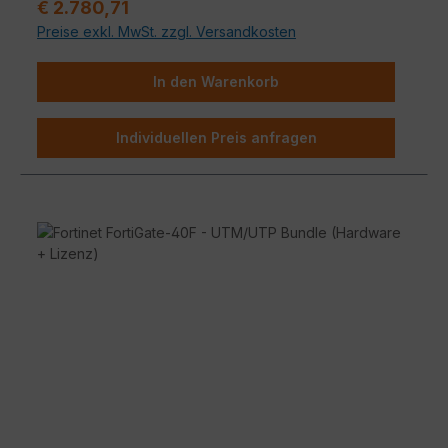
Regulärer Preis:
€ 2.780,71
Unternehmenssicherheit
mit konsolidierten KI
Preise exkl. MwSt. zzgl. Versandkosten
/ ML-gestützten FortiGuard Dienstleistungen
Vereinfachter Betrieb
mit zentraler Verwaltung
für Netzwerk und Sicherheit, Automatisierung,
In den Warenkorb
tiefgreifende Analysen, und Selbstheilung
Individuellen Preis anfragen