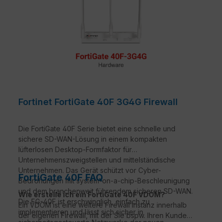
Fortinet FortiGate 40F 3G4G Firewall
Die FortiGate 40F Serie bietet eine schnelle und
sichere SD-WAN-Lösung in einem kompakten
lüfterlosen Desktop-Formfaktor für
Unternehmenszweigstellen und mittelständische
Unternehmen. Das Gerät schützt vor Cyber-
FortiGate 40F FAQ
Bedrohungen mit system-on-a-chip-Beschleunigung
und dem branchenweit führendem sicheren SD-WAN.
Wie erstelle ich ein FortiGate 40F VDOM?
Die FG-40F ist erschwinglich, einfach zu
Ein VDOM ist eine weitere Firewall Instanz innerhalb
implementieren und lässt sich sicher in
der eigenen Firewall, mit der Sie bspw. Ihren Kunden