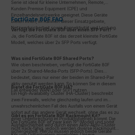
Serie ist ideal für kleine Unternehmen, Remote,
Kunden Premise Equipment (CPE) und
Einzelhandelsnetzwerke geeignet. Diese Geräte
FortiGate 80F FAQ
bieten Ihnen, im Rahmen dieser Einsatzgebiete,
Netzwerksicherheit sowie Konnektivität und Leistung.
Verfügt die FortiGate 80F über einen SFP Port?
Ja, die FortiGate 80F ist das derzeit kleinste FortiGate
Modell, welches über 2x SFP Ports verfügt.
Was sind FortiGate 80F Shared Ports?
Wie oben beschrieben, verfügt die FortiGate 80F
über 2x Shared-Media-Ports (SFP-Ports). Dies
bedeutet, dass nur einer der beiden im Shared-Pair
aktiv genutzt werden kann. So können Sie in diesem
Bietet die FortiGate 80F HA?
Fall entweder WAN1 oder SFP1 nutzen.
Ein High-Availability Cluster (HA-Cluster) beschreibt
zwei Firewalls, welche gleichzeitig laufen und im
unwahrscheinlichen Fall des Ausfalls von einem Gerät
sofort auf das andere Gerät wechselt, ohne das es zu
Gibt es ein FortiGate 80F Rackmount Kit?
einer Unterbrechung im Produktivbetrieb kommt. Die
Die FortiGate 80F ist zwar kein 19“-Modell und somit
Ausfallsicherheit wird durch einen Aktiv-Aktiv-Cluster
nicht Rack-fähig, jedoch werden diverse Rackmount-
sichergestellt. Hierzu müssen jedoch beide Geräte
Kits von Drittanbietern angeboten. Unsere