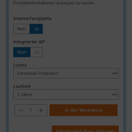
Produktinformationen anzeigen zu lassen.
auswählen
Interne Festplatte
Nein
Ja
auswählen
Integrierter AP
Nein
Ja
(Diese Option ist zurzeit nicht verfügbar.)
auswählen
Lizenz
auswählen
Laufzeit
Produkt Anzahl: Gib den gewünschten
In den Warenkorb
Individuellen Preis anfragen