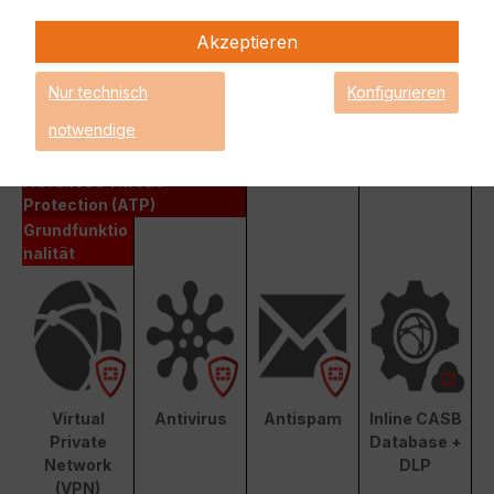
Hardware-Appliance auch FortiCare, FortiGuard,
Akzeptieren
FortiSandbox und Mobile Security.
Fortinet Enterprise Protection
Nur technisch
Konfigurieren
notwendige
Enterprise Protection
Unified Threat Protection (UTP)
Advanced Threat
Protection (ATP)
Grundfunktio
nalität
Virtual
Antivirus
Antispam
Inline CASB
Private
Database +
Network
DLP
(VPN)