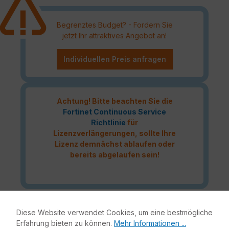
Begrenztes Budget? - Fordern Sie
jetzt Ihr attraktives Angebot an!
Individuellen Preis anfragen
Achtung! Bitte beachten Sie die
Fortinet Continuous Service
Richtlinie
für
Lizenzverlängerungen, sollte Ihre
Lizenz demnächst ablaufen oder
bereits abgelaufen sein!
Das Fortinet Enterprise Protection Lizenzbundle liefert
Diese Website verwendet Cookies, um eine bestmögliche
höchste Netzwerksicherheit für Ihre IT-Infrastruktur.
Erfahrung bieten zu können.
Mehr Informationen ...
Bestandteile dieses Bundles sind neben der Fortinet