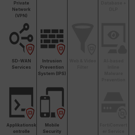
Private
Database +
Network
DLP
(VPN)
SD-WAN
Intrusion
Web & Video
AI-based
Services
Prevention
Filter
Inline
System (IPS)
Malware
Prevention
Applikationsk
Mobile
FortiConvert
ontrolle
Security
er Service