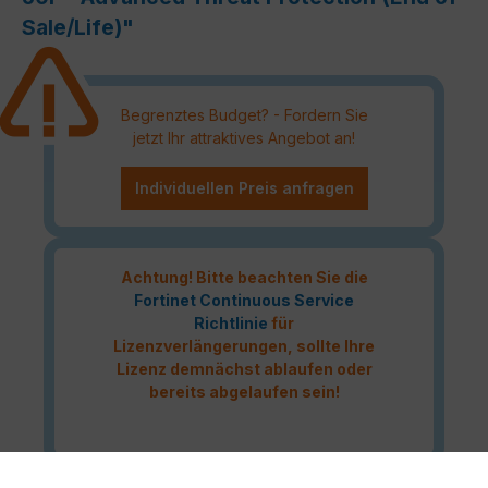
Sale/Life)"
Begrenztes Budget? - Fordern Sie
jetzt Ihr attraktives Angebot an!
Individuellen Preis anfragen
Achtung! Bitte beachten Sie die
Fortinet Continuous Service
Richtlinie
für
Lizenzverlängerungen, sollte Ihre
Lizenz demnächst ablaufen oder
bereits abgelaufen sein!