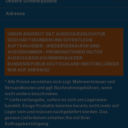
Unsere Schwerpunkte
Adresse
UNSER ANGEBOT GILT AUSSCHLIESSLICH FÜR G
ESCHÄFTSKUNDEN UND ÖFFENTLICHE A
UFTRAGGEBER - WIEDERVERKÄUFER SIND A
USGENOMMEN - PROMOAKTIONEN GELTEN A
USSCHLIESSLICH INNERHALB DER BU
NDESREPUBLIK DEUTSCHLAND (WEITERE LÄNDER NU
R AUF ANFRAGE)
* Alle Preise verstehen sich zzgl. Mehrwertsteuer und
Versandkosten und ggf. Nachnahmegebühren, wenn
nicht anders beschrieben.
** Lieferzeitangabe, sofern es sich um Lagerware
handelt. Einige Produkte könnten bereits nicht mehr auf
Lager sein und müssen nachgeliefert werden. Das
genaue Lieferdatum erhalten Sie mit Ihrer
Auftragsbestätigung.