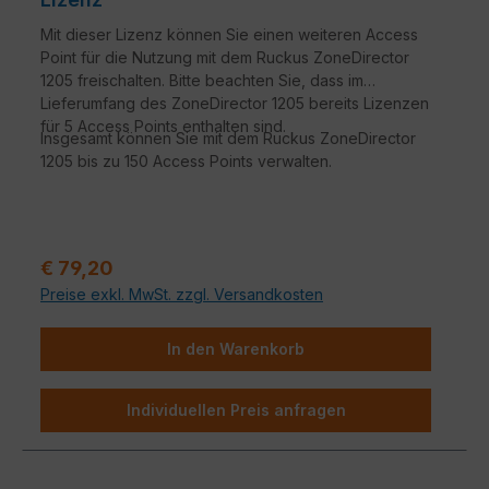
Mit dieser Lizenz können Sie einen weiteren Access
Point für die Nutzung mit dem Ruckus ZoneDirector
1205 freischalten. Bitte beachten Sie, dass im
Lieferumfang des ZoneDirector 1205 bereits Lizenzen
für 5 Access Points enthalten sind.
Insgesamt können Sie mit dem Ruckus ZoneDirector
1205 bis zu 150 Access Points verwalten.
Verkaufspreis:
€ 79,20
Preise exkl. MwSt. zzgl. Versandkosten
In den Warenkorb
Individuellen Preis anfragen