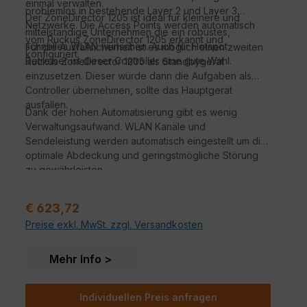
einmal verwalten.
problemlos in bestehende Layer 2 und Layer 3
Der ZoneDirector 1205 ist ideal für kleinere und
Netzwerke. Die Access Points werden automatisch
mittelständige Unternehmen die ein robustes,
vom Ruckus ZoneDirector 1205 erkannt und
schnelles WLAN wünschen. Auch für Hotspot
Für die Ausfallsicherheit ist es möglich einen zweiten
konfiguriert.
Betreiber ist dieser Controller eine gute Wahl.
Ruckus ZoneDirector 1205 als Standbygerät
einzusetzen. Dieser würde dann die Aufgaben als
Controller übernehmen, sollte das Hauptgerät
ausfallen.
Dank der hohen Automatisierung gibt es wenig
Verwaltungsaufwand. WLAN Kanäle und
Sendeleistung werden automatisch eingestellt um die
optimale Abdeckung und geringstmögliche Störung
zu gewährleisten.
Verkaufspreis:
€ 623,72
Preise exkl. MwSt. zzgl. Versandkosten
Mehr Info
Individuellen Preis anfragen