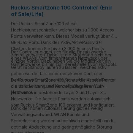
Ruckus Smartzone 100 Controller (End
of Sale/Life)
Der Ruckus SmartZone 100 ist ein
Hochleistungscontroller welcher bis zu 1.000 Access
Points verwalten kann. Dieses Modell verfügt über 4 x
GE RJ45 Ports. Dank des Aktiv/Aktiv/Passiv 3+1
Clusters können Sie bis zu 3.000 Access Points
Der Controller eignet sich für alle Einsatzzwecke
zentral verwalten. Dabei ist die Skalierung nicht der
eines WLANs. Vom firmeninternen Netzwerk über
einzige Vorteil. Dazu haben Sie die Möglichkeit ein
Gastnetzwerke bis hin zum Bereitstellen von Hotspots.
Gerät im Standby laufen zu lassen, welches aktiv
gehen würde, falls einer der aktiven Controller
ausfallen würde. So haben Sie auch im Ernstfall immer
Der Ruckus SmartZone 100, sowie die Access Points
die volle Leistung und Kontrolle über Ihre WLAN-
die darüber verwaltet werden, integrieren sich
Netzwerke.
problemlos in bestehende Layer 2 und Layer 3
Netzwerke. Die Access Points werden automatisch
vom Ruckus SmartZone 100 erkannt und konfiguriert.
Dank der hohen Automatisierung gibt es wenig
Verwaltungsaufwand. WLAN Kanäle und
Sendeleistung werden automatisch eingestellt um die
optimale Abdeckung und geringstmögliche Störung