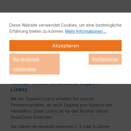
Diese Website verwendet Cookies, um eine bestmögliche
Erfahrung bieten zu können.
Mehr Informationen ...
Akzeptieren
Nur technisch
Konfigurieren
notwendige
Ruckus Virtual SmartZone Support
Lizenz
Mit der Support Lizenz erhalten Sie sowohl
Firmwareupdates, als auch Zugang zum Support des
Herstellers. Diese Lizenz ist für den Ruckus Virtual
SmartZone Controller.
Sie haben die Auswahl zwischen 1, 3 oder 5 Jahren