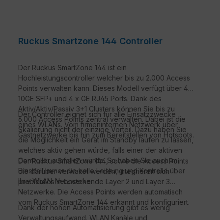
Ruckus Smartzone 144 Controller
Der Ruckus SmartZone 144 ist ein
Hochleistungscontroller welcher bis zu 2.000 Access
Points verwalten kann. Dieses Modell verfügt über 4x
10GE SFP+ und 4 x GE RJ45 Ports. Dank des
Aktiv/Aktiv/Passiv 3+1 Clusters können Sie bis zu
Der Controller eignet sich für alle Einsatzzwecke
6.000 Access Points zentral verwalten. Dabei ist die
eines WLANs. Vom firmeninternen Netzwerk über
Skalierung nicht der einzige Vorteil. Dazu haben Sie
Gastnetzwerke bis hin zum Bereitstellen von Hotspots.
die Möglichkeit ein Gerät im Standby laufen zu lassen,
welches aktiv gehen würde, falls einer der aktiven
Controller ausfallen würde. So haben Sie auch im
Der Ruckus SmartZone 144, sowie die Access Points
Ernstfall immer die volle Leistung und Kontrolle über
die darüber verwaltet werden, integrieren sich
Ihre WLAN-Netzwerke.
problemlos in bestehende Layer 2 und Layer 3
Netzwerke. Die Access Points werden automatisch
vom Ruckus SmartZone 144 erkannt und konfiguriert.
Dank der hohen Automatisierung gibt es wenig
Verwaltungsaufwand. WLAN Kanäle und