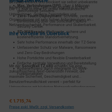
Einsatzbereiche
GbE SFP+ Slots.
(RTDMI)
erkennt und blockiert sie selbst unbekannte
Max. Verbindungen (SPI):
Über 6 Millionen
Bedrohungen und Zero-Day-Angriffe in Echtzeit.
Die TZ 680 ist ideal für große mittelständische
gleichzeitige Sessions.
Unternehmen, größere Zweigstellen und
Zero-Touch Deployment:
Schnelle, zentrale
Organisationen mit sehr hohen Anforderungen an
Bereitstellung über das SonicWall Capture
Netzwerksicherheit, Performance und Skalierbarkeit.
Security Center.
SD-WAN ready:
Intelligente, sichere und
Ihre Vorteile im Überblick
kosteneffiziente Standortvernetzung.
Sehr hohe Performance innerhalb der TZ-Serie
Umfassender Schutz vor Malware, Ransomware
und Zero-Day-Bedrohungen
Hohe Portdichte und flexible Erweiterbarkeit
Einfache zentrale Verwaltung und Bereitstellung
Mit der
SonicWall TZ 680
erhalten Sie eine
Kosteneffizienz durch integrierte SD-WAN-
zukunftssichere
Next-Generation Firewall
, die
Funktionalitäten
maximale Sicherheit, Geschwindigkeit und
Benutzerfreundlichkeit vereint – perfekt für
Unternehmen mit höchsten Netzwerkanforderungen.
Verkaufspreis:
€ 1.715,74
Preise exkl. MwSt. zzgl. Versandkosten