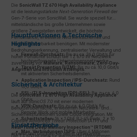
Die
SonicWall TZ 670 High Availability Appliance
ist die leistungsstärkste
Next-Generation Firewall
der
Gen-7-Serie von SonicWall. Sie wurde speziell für
mittelständische bis große Unternehmen sowie
größere Zweigstellen entwickelt, die höchste
Hauptfunktionen & Technische
Performance, erweiterte Netzwerksicherheit und
Highlights
flexible Skalierbarkeit benötigen. Mit modernster
Bedrohungserkennung, zentralisierter Verwaltung und
Firewall-Durchsatz:
Bis zu ca. 36,0 Gbit/s für
hoher Portdichte schützt die TZ 670 Ihr Netzwerk
hochperformante Unternehmensnetzwerke.
zuverlässig vor
Malware, Ransomware, Zero-Day-
Threat Prevention (UTM):
Bis zu ca. 10,0 Gbit/s
Angriffen und Intrusion Attempts
.
mit aktivierten Sicherheitsdiensten.
Application Inspection / IPS-Durchsatz:
Rund
Sicherheit & Architektur
15,0 Gbit/s.
SSL-/TLS-Inspektion (DPI-SSL):
Bis zu ca. 4,0
Die
SonicWall TZ 670 High Availability Appliance
Gbit/s.
läuft auf
SonicOS 7.0
mit einer modernen
VPN-Durchsatz:
Bis zu ca. 6,0 Gbit/s für
Benutzeroberfläche, erweiterten Netzwerk- und
Remote Work und mobile Mitarbeiter.
Sicherheitsfunktionen sowie Cloud-Integration. Mit
Schnittstellen:
16 × 1 GbE RJ-45 Ports, 2 × 10
Capture Advanced Threat Protection (ATP)
und
Einsatzbereiche
GbE SFP+ Slots.
Real-Time Deep Memory Inspection™ (RTDMI)
Max. Verbindungen (SPI):
Über 6 Millionen
erkennt und blockiert sie selbst unbekannte
Die TZ 670 ist ideal für wachsende Unternehmen,