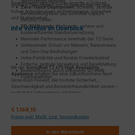
gleichzeitige Sessions.
Bedrohungen und Zero-Day-Angriffe in Echtzeit.
größere Zweigstellen und Organisationen mit sehr
Zero-Touch Deployment:
Schnelle, zentrale
hohen Anforderungen an Performance, Sicherheit
Bereitstellung über das SonicWall Capture
und Skalierbarkeit.
Security Center.
SD-WAN ready:
Intelligente, sichere und
Ihre Vorteile im Überblick
kosteneffiziente Standortvernetzung.
Maximale Performance innerhalb der TZ-Serie
Umfassender Schutz vor Malware, Ransomware
und Zero-Day-Bedrohungen
Hohe Portdichte und flexible Erweiterbarkeit
Einfache zentrale Verwaltung und Bereitstellung
Mit der
SonicWall TZ 670 High Availability
Kosteneffizienz durch integrierte SD-WAN-
Appliance
erhalten Sie eine zukunftssichere
Next-
Funktionalitäten
Generation Firewall
, die höchste Sicherheit,
Geschwindigkeit und Benutzerfreundlichkeit vereint –
perfekt für Unternehmen mit hohen
Netzwerkanforderungen.
Regulärer Preis:
€ 1.168,15
Preise exkl. MwSt. zzgl. Versandkosten
In den Warenkorb