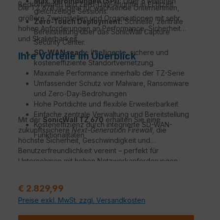
Max. Verbindungen (SPI):
Über 6 Millionen
Bedrohungen und Zero-Day-Angriffe in Echtzeit.
Die TZ 670 ist ideal für wachsende Unternehmen,
gleichzeitige Sessions.
größere Zweigstellen und Organisationen mit sehr
Zero-Touch Deployment:
Schnelle, zentrale
hohen Anforderungen an Performance, Sicherheit
Bereitstellung über das SonicWall Capture
und Skalierbarkeit.
Security Center.
SD-WAN ready:
Intelligente, sichere und
Ihre Vorteile im Überblick
kosteneffiziente Standortvernetzung.
Maximale Performance innerhalb der TZ-Serie
Umfassender Schutz vor Malware, Ransomware
und Zero-Day-Bedrohungen
Hohe Portdichte und flexible Erweiterbarkeit
Einfache zentrale Verwaltung und Bereitstellung
Mit der
SonicWall TZ 670
erhalten Sie eine
Kosteneffizienz durch integrierte SD-WAN-
zukunftssichere
Next-Generation Firewall
, die
Funktionalitäten
höchste Sicherheit, Geschwindigkeit und
Benutzerfreundlichkeit vereint – perfekt für
Unternehmen mit hohen Netzwerkanforderungen.
Verkaufspreis:
€ 2.829,99
Preise exkl. MwSt. zzgl. Versandkosten