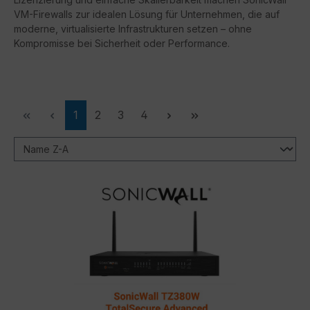
VM-Firewalls zur idealen Lösung für Unternehmen, die auf
moderne, virtualisierte Infrastrukturen setzen – ohne
Kompromisse bei Sicherheit oder Performance.
Seite
Seite
Seite
Seite
1
2
3
4