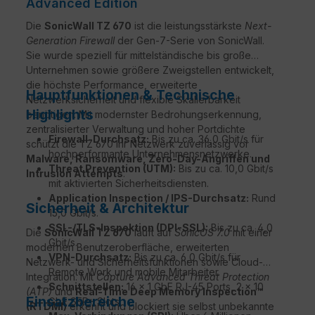
Advanced Edition
Die
SonicWall TZ 670
ist die leistungsstärkste
Next-
Generation Firewall
der Gen-7-Serie von SonicWall.
Sie wurde speziell für mittelständische bis große
Unternehmen sowie größere Zweigstellen entwickelt,
die höchste Performance, erweiterte
Hauptfunktionen & Technische
Netzwerksicherheit und flexible Skalierbarkeit
Highlights
benötigen. Mit modernster Bedrohungserkennung,
zentralisierter Verwaltung und hoher Portdichte
Firewall-Durchsatz:
Bis zu ca. 36,0 Gbit/s für
schützt die TZ 670 Ihr Netzwerk zuverlässig vor
hochperformante Unternehmensnetzwerke.
Malware, Ransomware, Zero-Day-Angriffen und
Threat Prevention (UTM):
Bis zu ca. 10,0 Gbit/s
Intrusion Attempts
.
mit aktivierten Sicherheitsdiensten.
Application Inspection / IPS-Durchsatz:
Rund
Sicherheit & Architektur
15,0 Gbit/s.
SSL-/TLS-Inspektion (DPI-SSL):
Bis zu ca. 4,0
Die
SonicWall TZ 670
läuft auf
SonicOS 7.0
mit einer
Gbit/s.
modernen Benutzeroberfläche, erweiterten
VPN-Durchsatz:
Bis zu ca. 6,0 Gbit/s für
Netzwerk- und Sicherheitsfunktionen sowie Cloud-
Remote Work und mobile Mitarbeiter.
Integration. Mit
Capture Advanced Threat Protection
Schnittstellen:
16 × 1 GbE RJ-45 Ports, 2 × 10
(ATP)
und
Real-Time Deep Memory Inspection™
Einsatzbereiche
GbE SFP+ Slots.
(RTDMI)
erkennt und blockiert sie selbst unbekannte