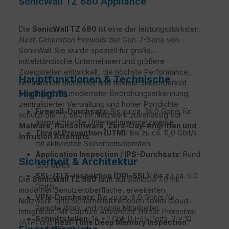
SonicWall TZ 680 Appliance
Die
SonicWall TZ 680
ist eine der leistungsstärksten
Next-Generation Firewalls
der Gen-7-Serie von
SonicWall. Sie wurde speziell für große
mittelständische Unternehmen und größere
Zweigstellen entwickelt, die höchste Performance,
Hauptfunktionen & Technische
umfassende Sicherheit und flexible Skalierbarkeit
Highlights
benötigen. Mit modernster Bedrohungserkennung,
zentralisierter Verwaltung und hoher Portdichte
Firewall-Durchsatz:
Bis zu ca. 36,0 Gbit/s für
schützt die TZ 680 Ihr Netzwerk zuverlässig vor
anspruchsvolle Unternehmensnetzwerke.
Malware, Ransomware, Zero-Day-Angriffen und
Threat Prevention (UTM):
Bis zu ca. 11,0 Gbit/s
Intrusion Attempts
.
mit aktivierten Sicherheitsdiensten.
Application Inspection / IPS-Durchsatz:
Rund
Sicherheit & Architektur
15,0 Gbit/s.
SSL-/TLS-Inspektion (DPI-SSL):
Bis zu ca. 5,0
Die
SonicWall TZ 680
läuft auf
SonicOS 7.0
mit
Gbit/s.
moderner Benutzeroberfläche, erweiterten
VPN-Durchsatz:
Bis zu ca. 6,0 Gbit/s für
Netzwerk- und Sicherheitsfunktionen sowie Cloud-
Remote Work und mobile Mitarbeiter.
Integration. Mit
Capture Advanced Threat Protection
Schnittstellen:
16 × 1 GbE RJ-45 Ports, 2 × 10
(ATP)
und
Real-Time Deep Memory Inspection™