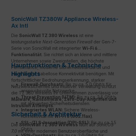
SonicWall TZ380W Appliance Wireless-
Ax Intl
Die
SonicWall TZ 380 Wireless
ist eine
leistungsstarke
Next-Generation Firewall
der Gen-7-
Serie von SonicWall mit integrierter
Wi-Fi 6
Funktionalität
. Sie richtet sich an kleine und mittlere
Unternehmen sowie Zweigstellen, die höchste
Hauptfunktionen & Technische
Performance, moderne Sicherheitsstandards und
Highlights
zuverlässige kabellose Konnektivität benötigen. Mit
fortschrittlicher Bedrohungserkennung, starker
Firewall-Durchsatz:
Bis zu ca. 5,0 Gbit/s für
Netzwerksicherheit und intuitiver Verwaltung schützt
anspruchsvolle Netzwerke.
die TZ 380 Wireless Ihr Unternehmen zuverlässig vor
Threat Prevention (UTM):
Bis zu ca. 2,5 Gbit/s
Malware, Ransomware, Zero-Day-Angriffen und
mit aktivierten Sicherheitsdiensten.
Intrusion Attempts
.
Integriertes WLAN:
Sichere Wireless-
Sicherheit & Architektur
Konnektivität mit
Wi-Fi 6 (802.11ax)
.
SSL-/TLS-Inspektion (DPI-SSL):
Bis zu ca. 1,5
Die
SonicWall TZ 380 Wireless
läuft auf
SonicOS
Gbit/s.
7.0
mit einer modernen Benutzeroberfläche und
VPN-Durchsatz:
Bis zu ca. 2,0 Gbit/s für