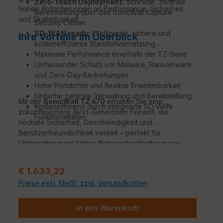
Zero-Touch Deployment:
Schnelle, zentrale
hohen Anforderungen an Performance, Sicherheit
Bereitstellung über das SonicWall Capture
und Skalierbarkeit.
Security Center.
SD-WAN ready:
Intelligente, sichere und
Ihre Vorteile im Überblick
kosteneffiziente Standortvernetzung.
Maximale Performance innerhalb der TZ-Serie
Umfassender Schutz vor Malware, Ransomware
und Zero-Day-Bedrohungen
Hohe Portdichte und flexible Erweiterbarkeit
Einfache zentrale Verwaltung und Bereitstellung
Mit der
SonicWall TZ 670
erhalten Sie eine
Kosteneffizienz durch integrierte SD-WAN-
zukunftssichere
Next-Generation Firewall
, die
Funktionalitäten
höchste Sicherheit, Geschwindigkeit und
Benutzerfreundlichkeit vereint – perfekt für
Unternehmen mit hohen Netzwerkanforderungen.
Verkaufspreis:
€ 1.633,22
Preise exkl. MwSt. zzgl. Versandkosten
In den Warenkorb