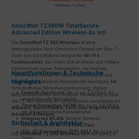
SonicWall TZ380W TotalSecure
Advanced Edition Wireless-Ax Intl
Die
SonicWall TZ 380 Wireless
ist eine
leistungsstarke
Next-Generation Firewall
der Gen-7-
Serie von SonicWall mit integrierter
Wi-Fi 6
Funktionalität
. Sie richtet sich an kleine und mittlere
Unternehmen sowie Zweigstellen, die höchste
Hauptfunktionen & Technische
Performance, moderne Sicherheitsstandards und
Highlights
zuverlässige kabellose Konnektivität benötigen. Mit
fortschrittlicher Bedrohungserkennung, starker
Firewall-Durchsatz:
Bis zu ca. 5,0 Gbit/s für
Netzwerksicherheit und intuitiver Verwaltung schützt
anspruchsvolle Netzwerke.
die TZ 380 Wireless Ihr Unternehmen zuverlässig vor
Threat Prevention (UTM):
Bis zu ca. 2,5 Gbit/s
Malware, Ransomware, Zero-Day-Angriffen und
mit aktivierten Sicherheitsdiensten.
Intrusion Attempts
.
Integriertes WLAN:
Sichere Wireless-
Sicherheit & Architektur
Konnektivität mit
Wi-Fi 6 (802.11ax)
.
SSL-/TLS-Inspektion (DPI-SSL):
Bis zu ca. 1,5
Die
SonicWall TZ 380 Wireless
läuft auf
SonicOS
Gbit/s.