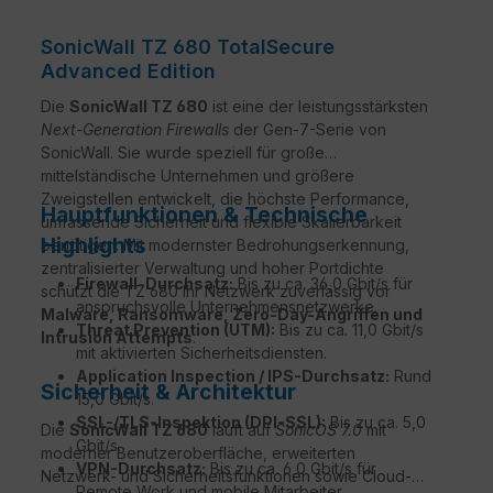
SonicWall TZ 680 TotalSecure
Advanced Edition
Die
SonicWall TZ 680
ist eine der leistungsstärksten
Next-Generation Firewalls
der Gen-7-Serie von
SonicWall. Sie wurde speziell für große
mittelständische Unternehmen und größere
Zweigstellen entwickelt, die höchste Performance,
Hauptfunktionen & Technische
umfassende Sicherheit und flexible Skalierbarkeit
Highlights
benötigen. Mit modernster Bedrohungserkennung,
zentralisierter Verwaltung und hoher Portdichte
Firewall-Durchsatz:
Bis zu ca. 36,0 Gbit/s für
schützt die TZ 680 Ihr Netzwerk zuverlässig vor
anspruchsvolle Unternehmensnetzwerke.
Malware, Ransomware, Zero-Day-Angriffen und
Threat Prevention (UTM):
Bis zu ca. 11,0 Gbit/s
Intrusion Attempts
.
mit aktivierten Sicherheitsdiensten.
Application Inspection / IPS-Durchsatz:
Rund
Sicherheit & Architektur
15,0 Gbit/s.
SSL-/TLS-Inspektion (DPI-SSL):
Bis zu ca. 5,0
Die
SonicWall TZ 680
läuft auf
SonicOS 7.0
mit
Gbit/s.
moderner Benutzeroberfläche, erweiterten
VPN-Durchsatz:
Bis zu ca. 6,0 Gbit/s für
Netzwerk- und Sicherheitsfunktionen sowie Cloud-
Remote Work und mobile Mitarbeiter.