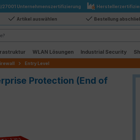
1/27001 Unternehmenszertifizierung
Herstellerzertifizie
Artikel auswählen
Bestellung abschli
frastruktur
WLAN Lösungen
Industrial Security
S
irewall
Entry Level
erprise Protection (End of