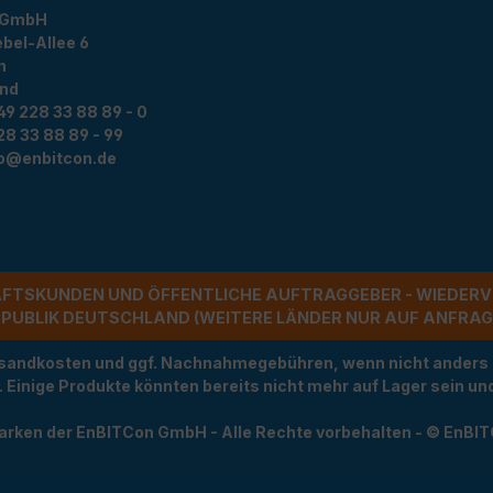
 GmbH
bel-Allee 6
n
and
49 228 33 88 89 - 0
28 33 88 89 - 99
fo@enbitcon.de
ÄFTSKUNDEN UND ÖFFENTLICHE AUFTRAGGEBER - WIEDERV
UBLIK DEUTSCHLAND (WEITERE LÄNDER NUR AUF ANFRAGE)
Versandkosten und ggf. Nachnahmegebühren, wenn nicht anders
t. Einige Produkte könnten bereits nicht mehr auf Lager sein 
arken der EnBITCon GmbH - Alle Rechte vorbehalten - © EnBI