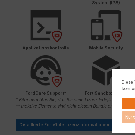
System (IPS)
Applikationskontrolle
Mobile Security
Diese 
könne
FortiCare Support*
FortiSandbox Cloud
* Bitte beachten Sie, das Sie ohne Lizenz lediglich 90 Ta
** Inaktive Elemente sind nicht diesem Bundle enthalten.
Nur 
Detaillierte FortiGate Lizenzinformationen