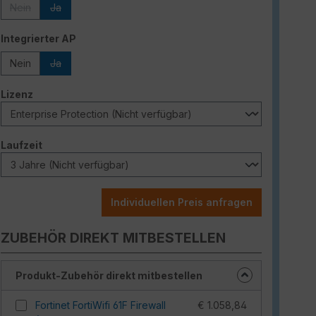
Nein
Ja
(Diese Option ist zurzeit nicht verfügbar.)
(Diese Option ist zurzeit nicht verfügbar.)
auswählen
Integrierter AP
Nein
Ja
(Diese Option ist zurzeit nicht verfügbar.)
auswählen
Lizenz
auswählen
Laufzeit
Individuellen Preis anfragen
ZUBEHÖR DIREKT MITBESTELLEN
Produkt-Zubehör direkt mitbestellen
Fortinet FortiWifi 61F Firewall
€ 1.058,84