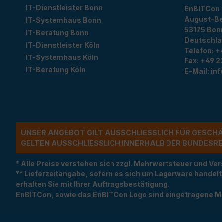
IT-Dienstleister Bonn
EnBITCon
August-Be
IT-Systemhaus Bonn
53175
Bon
IT-Beratung Bonn
Deutschl
IT-Dienstleister Köln
Telefon:
+
IT-Systemhaus Köln
Fax:
+49 2
IT-Beratung Köln
E-Mail:
in
UNSER ANGEBOT GILT AUSSCHLIESSLICH FÜR GESCH
ELTEN AUSSCHLIESSLICH INNERHALB DER BUNDESREP
* Alle Preise verstehen sich zzgl. Mehrwertsteuer und 
** Lieferzeitangabe, sofern es sich um Lagerware handel
erhalten Sie mit Ihrer Auftragsbestätigung.
EnBITCon, sowie das EnBITCon Logo sind eingetragene M