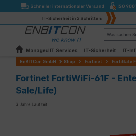
Schneller internationaler Versand
ISO 900
springen
Zur Hauptnavigation springen
IT-Sicherheit in 3 Schritten:
Managed IT Services
IT-Sicherheit
IT-In
EnBITCon GmbH
Shop
Fortinet
FortiGate F
Fortinet FortiWiFi-61F - Ent
Sale/Life)
3 Jahre Laufzeit
Bildergalerie überspringen