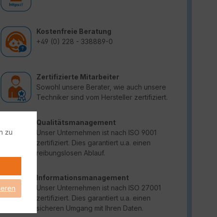
Kostenfreie Beratung
+49 (0) 228 - 338889-0
Zertifizierte Mitarbeiter
Sowohl unsere Berater, wie auch unsere
Techniker sind vom Hersteller zertifiziert.
Qualitätsmanagement
n zu
Unser Unternehmen ist nach ISO 9001
zertifiziert. Dies garantiert u.a. einen
reibungslosen Ablauf.
Informationsmanagement
Unser Unternehmen ist nach ISO 27001
ieren
zertifiziert. Dies garantiert u.a. einen
sicheren Umgang mit Ihren Daten.