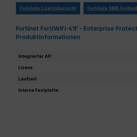
FortiGate Lizenzübersicht
FortiGate SMB Größenl
Fortinet FortiWiFi-61F - Enterprise Protec
Produktinformationen
Integrierter AP:
Lizenz:
Laufzeit:
Interne Festplatte: