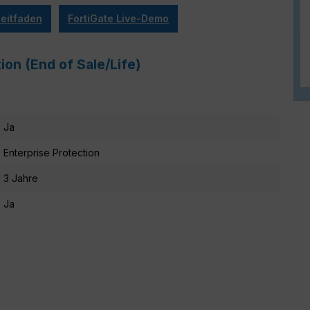
eitfaden
FortiGate Live-Demo
tion (End of Sale/Life)
Ja
Enterprise Protection
3 Jahre
Ja