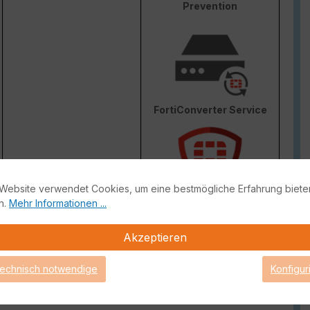
Prevention
FortiConverter Service
Website verwendet Cookies, um eine bestmögliche Erfahrung biete
n.
Mehr Informationen ...
Attack Surface Security
ge von FortiCare Support gebrauch machen können.
Akzeptieren
technisch notwendige
Konfigur