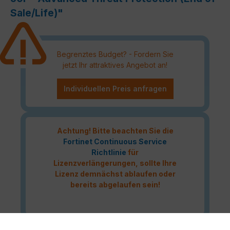
Sale/Life)"
Begrenztes Budget? - Fordern Sie
jetzt Ihr attraktives Angebot an!
Individuellen Preis anfragen
Achtung! Bitte beachten Sie die
Fortinet Continuous Service
Richtlinie
für
Lizenzverlängerungen, sollte Ihre
Lizenz demnächst ablaufen oder
bereits abgelaufen sein!