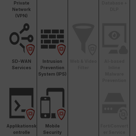
Private
Database +
Network
DLP
(VPN)
SD-WAN
Intrusion
Web & Video
AI-based
Services
Prevention
Filter
Inline
System (IPS)
Malware
Prevention
Applikationsk
Mobile
FortiConvert
ontrolle
Security
er Service