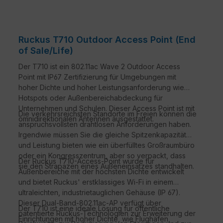
Ruckus T710 Outdoor Access Point (End
of Sale/Life)
Der T710 ist ein 802.11ac Wave 2 Outdoor Access
Point mit IP67 Zertifizierung für Umgebungen mit
hoher Dichte und hoher Leistungsanforderung wie
Hotspots oder Außenbereichabdeckung für
Unternehmen und Schulen. Dieser Access Point ist mit
Die verkehrsreichsten Standorte im Freien können die
omnidirektionalen Antennen ausgestattet.
anspruchsvollsten drahtlosen Anforderungen haben.
Irgendwie müssen Sie die gleiche Spitzenkapazität
und Leistung bieten wie ein überfülltes Großraumbüro
oder ein Kongresszentrum, aber so verpackt, dass
Der Ruckus T710-Access-Point wurde für
sie den Strapazen eines Außeneinsatzes standhalten.
Außenbereiche mit der höchsten Dichte entwickelt
und bietet Ruckus' erstklassiges Wi-Fi in einem
ultraleichten, industrietauglichen Gehäuse (IP 67).
Dieser Dual-Band-802.11ac-AP verfügt über
Der T710 ist eine ideale Lösung für öffentliche
patentierte Ruckus-Technologien zur Erweiterung der
Einrichtungen mit hoher Dichte, wie Flughäfen,