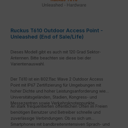
Engine und SCI-Netzwerkanalyse.
Ruckus T610 Outdoor Access Point -
Unleashed (End of Sale/Life)
Dieses Modell gibt es auch mit 120 Grad Sektor-
Antennen. Bitte beachten sie diese bei der
Varientenauswahl.
Der T610 ist ein 802.11ac Wave 2 Outdoor Access
Point mit IP67 Zertifizierung für Umgebungen mit
hoher Dichte und hoher Leistungsanforderung wie
Universitätsgeländen, Stadien, Kongress- und
Messezentren sowie Verkehrsknotenpunkte.
An stark frequentierten öffentlichen Orten im Freien
benötigen Benutzer und Betreiber schnelle und
zuverlässige Verbindungen. Ob es sich um
Smartphones mit bandbreitenintensiven Sprach- und