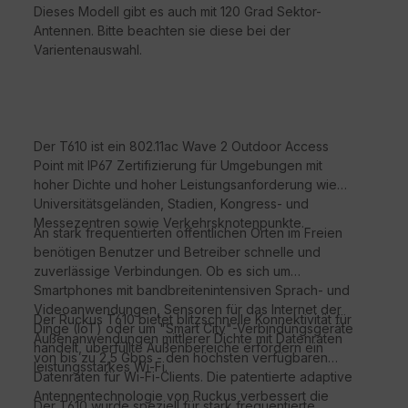
Dieses Modell gibt es auch mit 120 Grad Sektor-
Antennen. Bitte beachten sie diese bei der
Varientenauswahl.
Der T610 ist ein 802.11ac Wave 2 Outdoor Access
Point mit IP67 Zertifizierung für Umgebungen mit
hoher Dichte und hoher Leistungsanforderung wie
Universitätsgeländen, Stadien, Kongress- und
Messezentren sowie Verkehrsknotenpunkte.
An stark frequentierten öffentlichen Orten im Freien
benötigen Benutzer und Betreiber schnelle und
zuverlässige Verbindungen. Ob es sich um
Smartphones mit bandbreitenintensiven Sprach- und
Videoanwendungen, Sensoren für das Internet der
Der Ruckus T610 bietet blitzschnelle Konnektivität für
Dinge (IoT) oder um "Smart City"-Verbindungsgeräte
Außenanwendungen mittlerer Dichte mit Datenraten
handelt, überfüllte Außenbereiche erfordern ein
von bis zu 2,5 Gbps - den höchsten verfügbaren
leistungsstarkes Wi-Fi.
Datenraten für Wi-Fi-Clients. Die patentierte adaptive
Antennentechnologie von Ruckus verbessert die
Der T610 wurde speziell für stark frequentierte