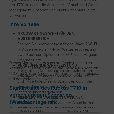
der T710 ist durch die Appliance-, Virtual- und Cloud-
Management-Optionen von Ruckus ebenfalls leicht zu
verwalten.
Ihre Vorteile:
GROSSARTIGES WI-FI FÜR DEN
AUSSENBEREICH
Erleben Sie hochleistungsfähiges Wave 2 Wi-Fi
im Außenbereich mit IP-67-Wetterfestigkeit und
zwei Backhaul-Optionen mit SFP- und 2-Gigabit-
Ethernet-Ports.
Dieses Modell gibt es auch mit Omnidirektionalen
VERBLÜFFENDE WI-FI-LEISTUNG
Antennen. Zusätzlich gibt es das Gerät auch noch mit
Erweitert die Abdeckung mit der patentierten
120 Grad Sektor-Antennen. Bitte beachten sie diese
adaptiven Antennentechnologie BeamFlex+™
bei der Varientenauswahl.
und mildert gleichzeitig Störungen durch die
Verwendung von über 4.000
Signalstärke des Ruckus T710 in
Richtantennendiagrammen.
verschiedenen Szenarien
MEHRERE MANAGEMENTOPTIONEN
(Wandmontage mit
Verwalten Sie den T710 aus der Cloud heraus,
mit physischen/virtuellen Geräten vor Ort oder
Omnidirektionalen Antennen)
ohne Controller.