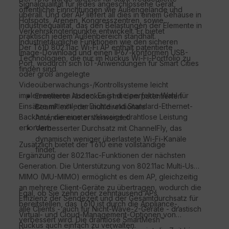
Signalqualität für jedes angeschlossene Gerät,
öffentliche Einrichtungen wie Außengelände und
überall. Und der AP liefert all dies in einem Gehäuse in
Hotspots, Arenen, Kongresszentren, sowie
Industriequalität, das den Belastungen der Elemente in
Verkehrsknotenpunkte entwickelt. Er bietet
praktisch jedem Außenbereich standhält.
industrietaugliche Funktionen wie den sicheren
Der T610 802.11ac Wi-Fi AP enthält patentierte
Image-Download und einen IP67-konformen USB-
Technologien, die nur im Ruckus Wi-Fi-Portfolio zu
Port, wodurch sich IoT-Anwendungen für Smart Cities
finden sind.
oder groß angelegte
Videoüberwachungs-/Kontrollsysteme leicht
implementieren lassen. Es ist die perfekte Wahl für
Erweiterte Abdeckung mit dem patentierten
Einsätze mit mittlerer Dichte und Standard-Ethernet-
BeamFlex+, der multidirektionale
Backhaul, die eine erstklassige drahtlose Leistung
Antennenmuster verwendet.
erfordern.
Verbesserter Durchsatz mit ChannelFly, das
dynamisch weniger überlastete Wi-Fi-Kanäle
Zusätzlich bietet der T610 eine vollständige
findet.
Ergänzung der 802.11ac-Funktionen der nächsten
Generation. Die Unterstützung von 802.11ac Multi-User
MIMO (MU-MIMO) ermöglicht es dem AP, gleichzeitig
an mehrere Client-Geräte zu übertragen, wodurch die
Egal, ob Sie zehn oder zehntausend APs
Effizienz der Sendezeit und der Gesamtdurchsatz für
bereitstellen, das T610 ist durch die Appliance-,
alle Clients - auch für Nicht-Wave-2-Geräte - drastisch
Virtual- und Cloud-Management-Optionen von
verbessert wird. Die drahtlose SmartMesh™
Ruckus auch einfach zu verwalten.