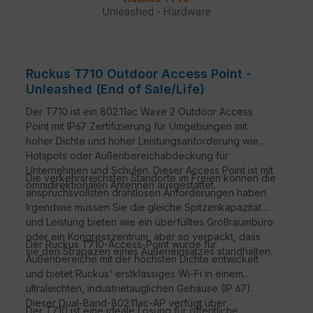
Ruckus T710 Outdoor Access Point -
Unleashed (End of Sale/Life)
Der T710 ist ein 802.11ac Wave 2 Outdoor Access
Point mit IP67 Zertifizierung für Umgebungen mit
hoher Dichte und hoher Leistungsanforderung wie
Hotspots oder Außenbereichabdeckung für
Unternehmen und Schulen. Dieser Access Point ist mit
Die verkehrsreichsten Standorte im Freien können die
omnidirektionalen Antennen ausgestattet.
anspruchsvollsten drahtlosen Anforderungen haben.
Irgendwie müssen Sie die gleiche Spitzenkapazität
und Leistung bieten wie ein überfülltes Großraumbüro
oder ein Kongresszentrum, aber so verpackt, dass
Der Ruckus T710-Access-Point wurde für
sie den Strapazen eines Außeneinsatzes standhalten.
Außenbereiche mit der höchsten Dichte entwickelt
und bietet Ruckus' erstklassiges Wi-Fi in einem
ultraleichten, industrietauglichen Gehäuse (IP 67).
Dieser Dual-Band-802.11ac-AP verfügt über
Der T710 ist eine ideale Lösung für öffentliche