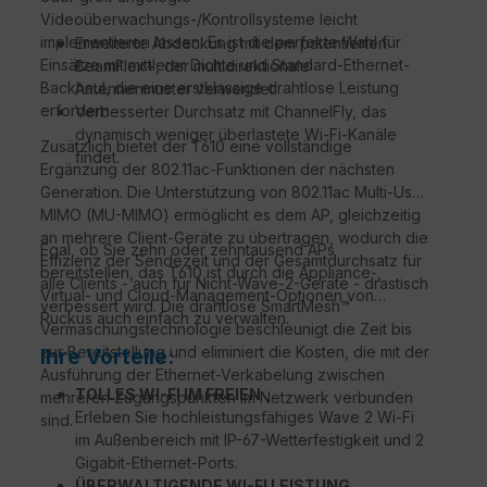
Videoüberwachungs-/Kontrollsysteme leicht
implementieren lassen. Es ist die perfekte Wahl für
Erweiterte Abdeckung mit dem patentierten
Einsätze mit mittlerer Dichte und Standard-Ethernet-
BeamFlex+, der multidirektionale
Backhaul, die eine erstklassige drahtlose Leistung
Antennenmuster verwendet.
erfordern.
Verbesserter Durchsatz mit ChannelFly, das
dynamisch weniger überlastete Wi-Fi-Kanäle
Zusätzlich bietet der T610 eine vollständige
findet.
Ergänzung der 802.11ac-Funktionen der nächsten
Generation. Die Unterstützung von 802.11ac Multi-User
MIMO (MU-MIMO) ermöglicht es dem AP, gleichzeitig
an mehrere Client-Geräte zu übertragen, wodurch die
Egal, ob Sie zehn oder zehntausend APs
Effizienz der Sendezeit und der Gesamtdurchsatz für
bereitstellen, das T610 ist durch die Appliance-,
alle Clients - auch für Nicht-Wave-2-Geräte - drastisch
Virtual- und Cloud-Management-Optionen von
verbessert wird. Die drahtlose SmartMesh™
Ruckus auch einfach zu verwalten.
Vermaschungstechnologie beschleunigt die Zeit bis
zur Bereitstellung und eliminiert die Kosten, die mit der
Ihre Vorteile:
Ausführung der Ethernet-Verkabelung zwischen
TOLLES WI-FI IM FREIEN
mehreren Zugangspunkten im Netzwerk verbunden
Erleben Sie hochleistungsfähiges Wave 2 Wi-Fi
sind.
im Außenbereich mit IP-67-Wetterfestigkeit und 2
Gigabit-Ethernet-Ports.
ÜBERWALTIGENDE WI-FI LEISTUNG