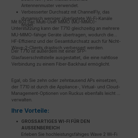
Antennenmuster verwendet.
Verbesserter Durchsatz mit ChannelFly, das
dynamisch weniger überlastete Wi-Fi-Kanäle
Mit 802.11ac Multi-User MIMO (MU-MIMO)-
findet.
Unterstützung kann der T710 gleichzeitig an mehrere
MU-MIMO-fähige Geräte übertragen, wodurch die
HF-Effizienz und der Gesamtdurchsatz auch für Nicht-
Wave-2-Clients drastisch verbessert werden.
Der T710 ist außerdem mit einer SFP-
Glasfaserschnittstelle ausgestattet, die eine nahtlose
Verbindung zu einem Fiber-Backhaul ermöglicht.
Egal, ob Sie zehn oder zehntausend APs einsetzen,
der T710 ist durch die Appliance-, Virtual- und Cloud-
Management-Optionen von Ruckus ebenfalls leicht zu
verwalten.
Ihre Vorteile:
GROSSARTIGES WI-FI FÜR DEN
AUSSENBEREICH
Erleben Sie hochleistungsfähiges Wave 2 Wi-Fi