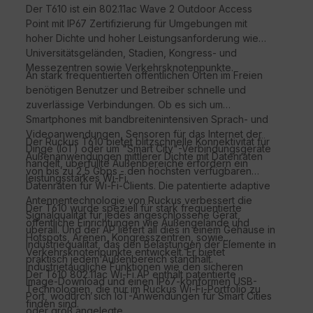
Der T610 ist ein 802.11ac Wave 2 Outdoor Access
Point mit IP67 Zertifizierung für Umgebungen mit
hoher Dichte und hoher Leistungsanforderung wie
Universitätsgeländen, Stadien, Kongress- und
Messezentren sowie Verkehrsknotenpunkte.
An stark frequentierten öffentlichen Orten im Freien
benötigen Benutzer und Betreiber schnelle und
zuverlässige Verbindungen. Ob es sich um
Smartphones mit bandbreitenintensiven Sprach- und
Videoanwendungen, Sensoren für das Internet der
Der Ruckus T610 bietet blitzschnelle Konnektivität für
Dinge (IoT) oder um "Smart City"-Verbindungsgeräte
Außenanwendungen mittlerer Dichte mit Datenraten
handelt, überfüllte Außenbereiche erfordern ein
von bis zu 2,5 Gbps - den höchsten verfügbaren
leistungsstarkes Wi-Fi.
Datenraten für Wi-Fi-Clients. Die patentierte adaptive
Antennentechnologie von Ruckus verbessert die
Der T610 wurde speziell für stark frequentierte
Signalqualität für jedes angeschlossene Gerät,
öffentliche Einrichtungen wie Außengelände und
überall. Und der AP liefert all dies in einem Gehäuse in
Hotspots, Arenen, Kongresszentren, sowie
Industriequalität, das den Belastungen der Elemente in
Verkehrsknotenpunkte entwickelt. Er bietet
praktisch jedem Außenbereich standhält.
industrietaugliche Funktionen wie den sicheren
Der T610 802.11ac Wi-Fi AP enthält patentierte
Image-Download und einen IP67-konformen USB-
Technologien, die nur im Ruckus Wi-Fi-Portfolio zu
Port, wodurch sich IoT-Anwendungen für Smart Cities
finden sind.
oder groß angelegte