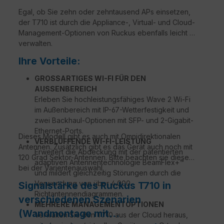
Egal, ob Sie zehn oder zehntausend APs einsetzen,
der T710 ist durch die Appliance-, Virtual- und Cloud-
Management-Optionen von Ruckus ebenfalls leicht zu
verwalten.
Ihre Vorteile:
GROSSARTIGES WI-FI FÜR DEN
AUSSENBEREICH
Erleben Sie hochleistungsfähiges Wave 2 Wi-Fi
im Außenbereich mit IP-67-Wetterfestigkeit und
zwei Backhaul-Optionen mit SFP- und 2-Gigabit-
Ethernet-Ports.
Dieses Modell gibt es auch mit Omnidirektionalen
VERBLÜFFENDE WI-FI-LEISTUNG
Antennen. Zusätzlich gibt es das Gerät auch noch mit
Erweitert die Abdeckung mit der patentierten
120 Grad Sektor-Antennen. Bitte beachten sie diese
adaptiven Antennentechnologie BeamFlex+™
bei der Varientenauswahl.
und mildert gleichzeitig Störungen durch die
Verwendung von über 4.000
Signalstärke des Ruckus T710 in
Richtantennendiagrammen.
verschiedenen Szenarien
MEHRERE MANAGEMENTOPTIONEN
(Wandmontage mit
Verwalten Sie den T710 aus der Cloud heraus,