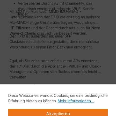
Verbesserter Durchsatz mit ChannelFly, das
dynamisch weniger überlastete Wi-Fi-Kanäle
Mit 802.11ac Multi-User MIMO (MU-MIMO)-
findet.
Unterstützung kann der T710 gleichzeitig an mehrere
MU-MIMO-fähige Geräte übertragen, wodurch die
HF-Effizienz und der Gesamtdurchsatz auch für Nicht-
Wave-2-Clients drastisch verbessert werden.
Der T710 ist außerdem mit einer SFP-
Glasfaserschnittstelle ausgestattet, die eine nahtlose
Verbindung zu einem Fiber-Backhaul ermöglicht.
Egal, ob Sie zehn oder zehntausend APs einsetzen,
der T710 ist durch die Appliance-, Virtual- und Cloud-
Management-Optionen von Ruckus ebenfalls leicht zu
verwalten.
Ihre Vorteile:
GROSSARTIGES WI-FI FÜR DEN
Diese Website verwendet Cookies, um eine bestmögliche
AUSSENBEREICH
Erfahrung bieten zu können.
Mehr Informationen ...
Erleben Sie hochleistungsfähiges Wave 2 Wi-Fi
im Außenbereich mit IP-67-Wetterfestigkeit und
Akzeptieren