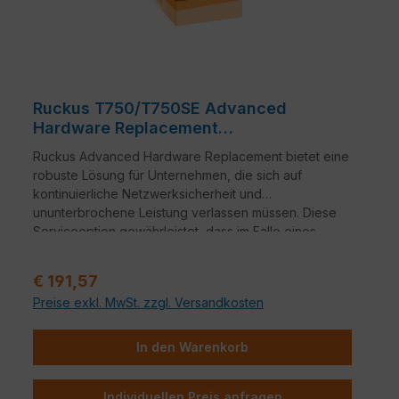
Ruckus T750/T750SE Advanced
Hardware Replacement
Lizenzverlängerung
Ruckus Advanced Hardware Replacement bietet eine
robuste Lösung für Unternehmen, die sich auf
kontinuierliche Netzwerksicherheit und
ununterbrochene Leistung verlassen müssen. Diese
Serviceoption gewährleistet, dass im Falle eines
Hardwareausfalls ein nahtloser Übergang zu
Ersatzgeräten erfolgt.
Verkaufspreis:
€ 191,57
Preise exkl. MwSt. zzgl. Versandkosten
In den Warenkorb
Individuellen Preis anfragen