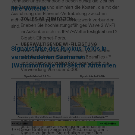
Vermaschungstechnologie beschleunigt die Zeit bis
zur Bereitstellung und eliminiert die Kosten, die mit der
Ihre Vorteile:
Ausführung der Ethernet-Verkabelung zwischen
TOLLES WI-FI IM FREIEN
mehreren Zugangspunkten im Netzwerk verbunden
Erleben Sie hochleistungsfähiges Wave 2 Wi-Fi
sind.
im Außenbereich mit IP-67-Wetterfestigkeit und 2
Gigabit-Ethernet-Ports.
ÜBERWALTIGENDE WI-FI LEISTUNG
Signalstärke des Ruckus T610s in
Erweitert die Abdeckung mit der patentierten
verschiedenen Szenarien
adaptiven Antennentechnologie BeamFlex+™
und mildert gleichzeitig Störungen durch die
(Wandmontage mit Sektor Antennen
Verwendung von über 4.000
Richtantennendiagrammen.
MEHRERE MANAGEMENT-OPTIONEN
Verwalten Sie das T610 aus der Cloud oder mit
physischen/virtuellen Geräten vor Ort.
AUTOMATISIEREN SIE DEN OPTIMALEN
DURCHSATZ
Die ChannelFly™ Technologie der dynamischen
Kanäle nutzt maschinelles Lernen, um
automatisch die am wenigsten überlasteten
***Diese Grafiken zeigen die Ausbreitung der
Kanäle zu finden. Sie erhalten immer den