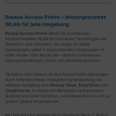
Ruckus Access Points – leistungsstarkes
WLAN für jede Umgebung
Ruckus Access Points
stehen für zuverlässiges,
hochperformantes WLAN mit innovativen Technologien wie
BeamFlex+
und
ChannelFly
. Sie sorgen für stabile
Verbindungen, selbst in anspruchsvollen Umgebungen mit
hoher Geräte- oder Nutzerzahl – ideal für Unternehmen,
Bildungseinrichtungen, Hotels und öffentliche Bereiche.
Ob Indoor oder Outdoor: Ruckus Access Points überzeugen
durch hohe Reichweite, intelligente Signalsteuerung und
einfache Verwaltung über
Ruckus Cloud
,
SmartZone
oder
ZoneDirector
. So lassen sich Netzwerke zentral steuern,
skalieren und sicher betreiben – von kleinen Büros bis hin zu
großen Campus-Infrastrukturen.
Mit Unterstützung aktueller Wi-Fi-Standards (Wi-Fi 5, Wi-Fi 6