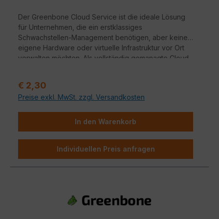
Der Greenbone Cloud Service ist die ideale Lösung
für Unternehmen, die ein erstklassiges
Schwachstellen-Management benötigen, aber keine
eigene Hardware oder virtuelle Infrastruktur vor Ort
verwalten möchten. Als vollständig gemanagte Cloud-
Lösung bietet der Service die volle Power des
Greenbone-Ökosystems – inklusive der hochpräzisen
Regulärer Preis:
€ 2,30
Security Intelligence – bei maximaler Flexibilität und
Preise exkl. MwSt. zzgl. Versandkosten
minimalem Administrationsaufwand.
In den Warenkorb
Individuellen Preis anfragen