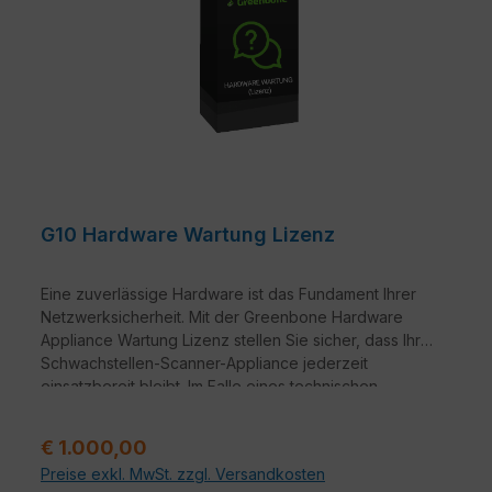
G10 Hardware Wartung Lizenz
Eine zuverlässige Hardware ist das Fundament Ihrer
Netzwerksicherheit. Mit der Greenbone Hardware
Appliance Wartung Lizenz stellen Sie sicher, dass Ihre
Schwachstellen-Scanner-Appliance jederzeit
einsatzbereit bleibt. Im Falle eines technischen
Defekts profitieren Sie von schnellen Reaktionszeiten
und professioneller Unterstützung, damit Ihre IT-
Regulärer Preis:
€ 1.000,00
Infrastruktur ohne lange Ausfallzeiten geschützt bleibt.
Preise exkl. MwSt. zzgl. Versandkosten