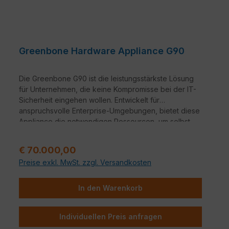
Greenbone Hardware Appliance G90
Die Greenbone G90 ist die leistungsstärkste Lösung
für Unternehmen, die keine Kompromisse bei der IT-
Sicherheit eingehen wollen. Entwickelt für
anspruchsvolle Enterprise-Umgebungen, bietet diese
Appliance die notwendigen Ressourcen, um selbst
hochkomplexe, weit verzweigte Netzwerke in
Echtzeit zu scannen, zu analysieren und abzusichern.
Regulärer Preis:
€ 70.000,00
Mit der G90 behalten Sie die volle Kontrolle über Ihre
Preise exkl. MwSt. zzgl. Versandkosten
gesamte Angriffsfläche – präzise, schnell und
hochverfügbar.
In den Warenkorb
Individuellen Preis anfragen