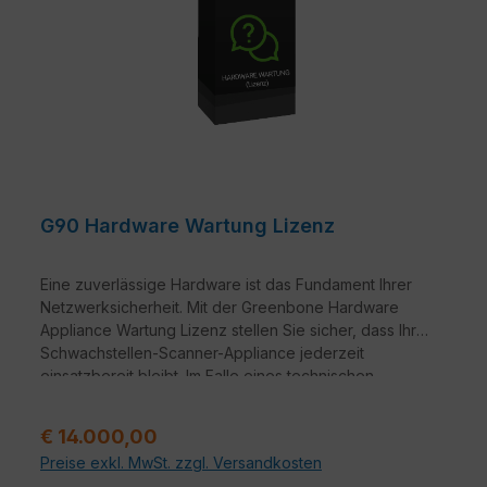
G90 Hardware Wartung Lizenz
Eine zuverlässige Hardware ist das Fundament Ihrer
Netzwerksicherheit. Mit der Greenbone Hardware
Appliance Wartung Lizenz stellen Sie sicher, dass Ihre
Schwachstellen-Scanner-Appliance jederzeit
einsatzbereit bleibt. Im Falle eines technischen
Defekts profitieren Sie von schnellen Reaktionszeiten
und professioneller Unterstützung, damit Ihre IT-
Regulärer Preis:
€ 14.000,00
Infrastruktur ohne lange Ausfallzeiten geschützt bleibt.
Preise exkl. MwSt. zzgl. Versandkosten