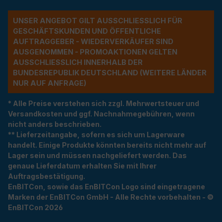
UNSER ANGEBOT GILT AUSSCHLIESSLICH FÜR G
ESCHÄFTSKUNDEN UND ÖFFENTLICHE A
UFTRAGGEBER - WIEDERVERKÄUFER SIND A
USGENOMMEN - PROMOAKTIONEN GELTEN A
USSCHLIESSLICH INNERHALB DER BU
NDESREPUBLIK DEUTSCHLAND (WEITERE LÄNDER NU
R AUF ANFRAGE)
* Alle Preise verstehen sich zzgl. Mehrwertsteuer und
Versandkosten und ggf. Nachnahmegebühren, wenn
nicht anders beschrieben.
** Lieferzeitangabe, sofern es sich um Lagerware
handelt. Einige Produkte könnten bereits nicht mehr auf
Lager sein und müssen nachgeliefert werden. Das
genaue Lieferdatum erhalten Sie mit Ihrer
Auftragsbestätigung.
EnBITCon, sowie das EnBITCon Logo sind eingetragene
Marken der EnBITCon GmbH - Alle Rechte vorbehalten - ©
EnBITCon 2026