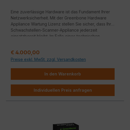
Eine zuverlässige Hardware ist das Fundament Ihrer
Netzwerksicherheit. Mit der Greenbone Hardware
Appliance Wartung Lizenz stellen Sie sicher, dass Ihre
Schwachstellen-Scanner-Appliance jederzeit
einsatzbereit bleibt. Im Falle eines technischen
Defekts profitieren Sie von schnellen Reaktionszeiten
und professioneller Unterstützung, damit Ihre IT-
Regulärer Preis:
€ 4.000,00
Infrastruktur ohne lange Ausfallzeiten geschützt bleibt.
Preise exkl. MwSt. zzgl. Versandkosten
In den Warenkorb
Individuellen Preis anfragen