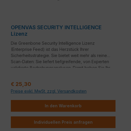
OPENVAS SECURITY INTELLIGENCE
Lizenz
Die Greenbone Security Intelligence Lizenz
(Enterprise Feed) ist das Herzstück Ihrer
Sicherheitsstrategie. Sie bietet weit mehr als reine
Scan-Daten: Sie liefert tiefgreifende, von Experten
validierte Bedrohungsanalysen. Damit heben Sie Ihr
Schwachstellen-Management von einer rein
technischen Inventur auf ein strategisches Enterprise-
Regulärer Preis:
€ 25,30
Level.
Preise exkl. MwSt. zzgl. Versandkosten
In den Warenkorb
Individuellen Preis anfragen