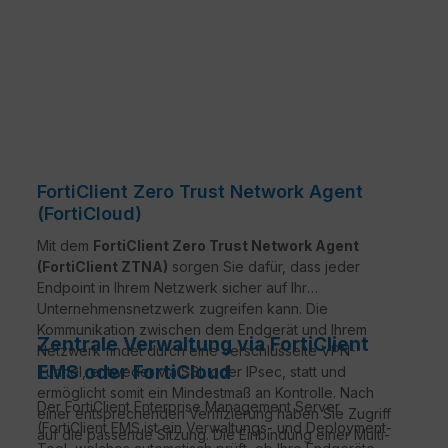
FortiClient Zero Trust Network Agent
(FortiCloud)
Mit dem
FortiClient Zero Trust Network Agent
(FortiClient ZTNA)
sorgen Sie dafür, dass jeder
Endpoint in Ihrem Netzwerk sicher auf Ihr
Unternehmensnetzwerk zugreifen kann. Die
Kommunikation zwischen dem Endgerät und Ihrem
Zentrale Verwaltung via FortiClient
Netzwerk findet durch eine verschlüsselte VPN-
EMS oder FortiCloud
Tunnel, entweder via SSL oder IPsec, statt und
ermöglicht somit ein Mindestmaß an Kontrolle. Nach
Der FortiClient Enterprise Management Server
einer entsprechenden Verifizierung haben Sie Zugriff
(FortiClient EMS ist ein Verwaltungs- und Deployment-
auf die passende Sitzung. Die Einbindung einer Multi-