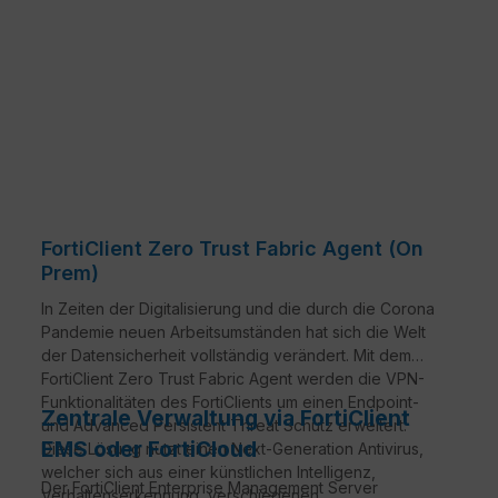
FortiClient Zero Trust Fabric Agent (On
Prem)
In Zeiten der Digitalisierung und die durch die Corona
Pandemie neuen Arbeitsumständen hat sich die Welt
der Datensicherheit vollständig verändert. Mit dem
FortiClient Zero Trust Fabric Agent werden die VPN-
Funktionalitäten des FortiClients um einen Endpoint-
Zentrale Verwaltung via FortiClient
und Advanced Persistent Threat Schutz erweitert.
EMS oder FortiCloud
Diese Lösung nutzt einen Next-Generation Antivirus,
welcher sich aus einer künstlichen Intelligenz,
Der FortiClient Enterprise Management Server
Verhaltenserkennung, verschiedenen