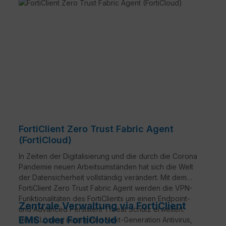
FortiClient Zero Trust Fabric Agent
(FortiCloud)
In Zeiten der Digitalisierung und die durch die Corona
Pandemie neuen Arbeitsumständen hat sich die Welt
der Datensicherheit vollständig verändert. Mit dem
FortiClient Zero Trust Fabric Agent werden die VPN-
Funktionalitäten des FortiClients um einen Endpoint-
Zentrale Verwaltung via FortiClient
und Advanced Persistent Threat Schutz erweitert.
EMS oder FortiCloud
Diese Lösung nutzt einen Next-Generation Antivirus,