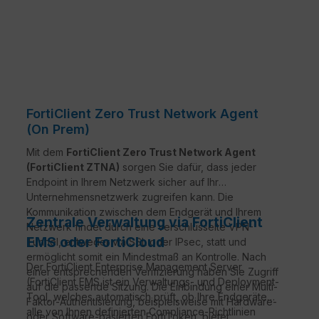
FortiClient Zero Trust Network Agent
(On Prem)
Mit dem
FortiClient Zero Trust Network Agent
(FortiClient ZTNA)
sorgen Sie dafür, dass jeder
Endpoint in Ihrem Netzwerk sicher auf Ihr
Unternehmensnetzwerk zugreifen kann. Die
Kommunikation zwischen dem Endgerät und Ihrem
Zentrale Verwaltung via FortiClient
Netzwerk findet durch eine verschlüsselte VPN-
EMS oder FortiCloud
Tunnel, entweder via SSL oder IPsec, statt und
ermöglicht somit ein Mindestmaß an Kontrolle. Nach
Der FortiClient Enterprise Management Server
einer entsprechenden Verifizierung haben Sie Zugriff
(FortiClient EMS ist ein Verwaltungs- und Deployment-
auf die passende Sitzung. Die Einbindung einer Multi-
Tool, welches automatisch prüft, ob Ihre Endgeräte
Faktor-Authentisierung, beispielsweise mit Hardware-
alle von Ihnen definierten Compliance-Richtlinien
oder Software-basierten FortiToken, bietet