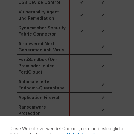
USB Device Control
✔
✔
Vulnerability Agent
✔
✔
und Remediation
Dynamischer Security
✔
✔
Fabric Connector
AI-powered Next
✔
Generation Anti Virus
FortiSandbox (On-
Prem oder in der
✔
FortiCloud)
Automatisierte
✔
Endpoint-Quarantäne
Application Firewall
✔
Ransomware
✔
Protection
Diese Website verwendet Cookies, um eine bestmögliche