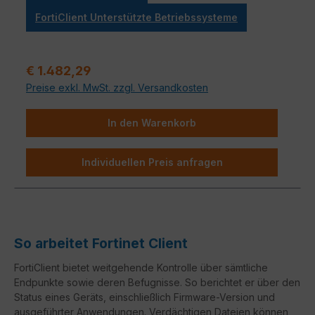
FortiClient Unterstützte Betriebssysteme
Regulärer Preis:
€ 1.482,29
Preise exkl. MwSt. zzgl. Versandkosten
In den Warenkorb
Individuellen Preis anfragen
So arbeitet Fortinet Client
FortiClient bietet weitgehende Kontrolle über sämtliche
Endpunkte sowie deren Befugnisse. So berichtet er über den
Status eines Geräts, einschließlich Firmware-Version und
ausgeführter Anwendungen. Verdächtigen Dateien können