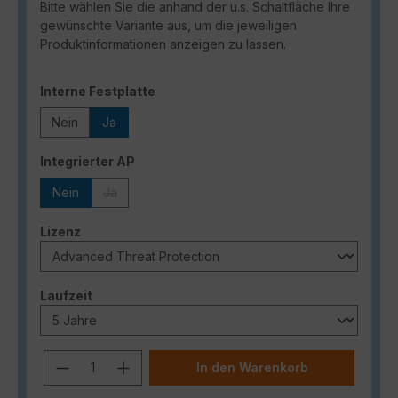
Bitte wählen Sie die anhand der u.s. Schaltfläche Ihre
gewünschte Variante aus, um die jeweiligen
Produktinformationen anzeigen zu lassen.
auswählen
Interne Festplatte
Nein
Ja
auswählen
Integrierter AP
Nein
Ja
(Diese Option ist zurzeit nicht verfügbar.)
auswählen
Lizenz
auswählen
Laufzeit
Produkt Anzahl: Gib den gewünschten
In den Warenkorb