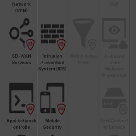
Network
DLP
(VPN)
SD-WAN
Intrusion
Web & Video
AI-based
Services
Prevention
Filter
Inline
System (IPS)
Malware
Prevention
Applikationsk
Mobile
FortiConvert
ontrolle
Security
er Service