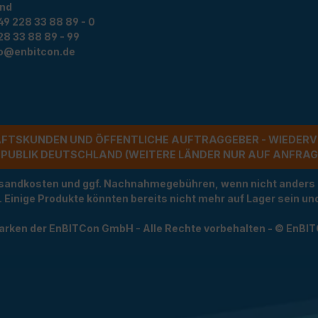
and
49 228 33 88 89 - 0
28 33 88 89 - 99
fo@enbitcon.de
ÄFTSKUNDEN UND ÖFFENTLICHE AUFTRAGGEBER - WIEDERV
UBLIK DEUTSCHLAND (WEITERE LÄNDER NUR AUF ANFRAGE)
Versandkosten und ggf. Nachnahmegebühren, wenn nicht anders
t. Einige Produkte könnten bereits nicht mehr auf Lager sein 
arken der EnBITCon GmbH - Alle Rechte vorbehalten - © EnBI