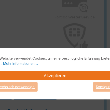
FortiConverter Service
Attack Surface Security
Website verwendet Cookies, um eine bestmögliche Erfahrung biete
ge von FortiCare Support gebrauch machen können.
n.
Mehr Informationen ...
Akzeptieren
technisch notwendige
Konfigur
Guide
FortiGate Live-Demo