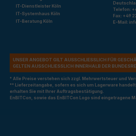
Deutschl
IT-Dienstleister Köln
Telefon:
+
IT-Systemhaus Köln
Fax:
+49 2
IT-Beratung Köln
E-Mail:
in
UNSER ANGEBOT GILT AUSSCHLIESSLICH FÜR GESCH
ELTEN AUSSCHLIESSLICH INNERHALB DER BUNDESREP
* Alle Preise verstehen sich zzgl. Mehrwertsteuer und 
** Lieferzeitangabe, sofern es sich um Lagerware handel
erhalten Sie mit Ihrer Auftragsbestätigung.
EnBITCon, sowie das EnBITCon Logo sind eingetragene M