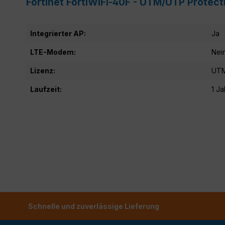
Fortinet FortiWiFi-40F - UTM/UTP Protec
Integrierter AP:
Ja
LTE-Modem:
Nei
Lizenz:
UTM
Laufzeit:
1 Ja
Schnelle und zuverlässige Lieferung