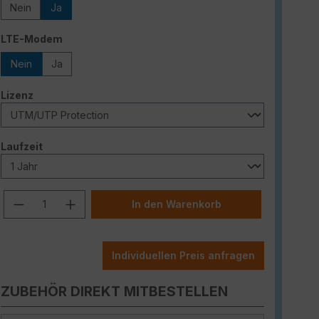
Nein
Ja
auswählen
LTE-Modem
Nein
Ja
auswählen
Lizenz
auswählen
Laufzeit
Produkt Anzahl: Gib den gewünschten W
In den Warenkorb
Individuellen Preis anfragen
ZUBEHÖR DIREKT MITBESTELLEN