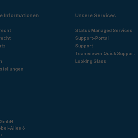
e Informationen
Unsere Services
recht
Status Managed Services
recht
Support-Portal
utz
Support
Teamviewer Quick Support
m
Looking Glass
stellungen
 GmbH
bel-Allee 6
n