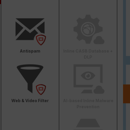
Antispam
Inline CASB Database +
DLP
Web & Video Filter
AI-based Inline Malware
Prevention