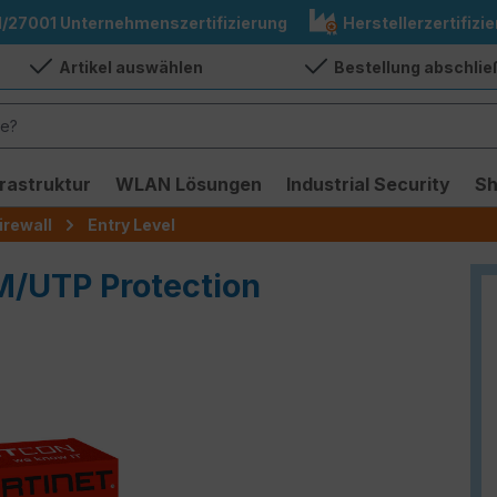
1/27001 Unternehmenszertifizierung
Herstellerzertifizie
Artikel auswählen
Bestellung abschli
frastruktur
WLAN Lösungen
Industrial Security
S
irewall
Entry Level
TM/UTP Protection