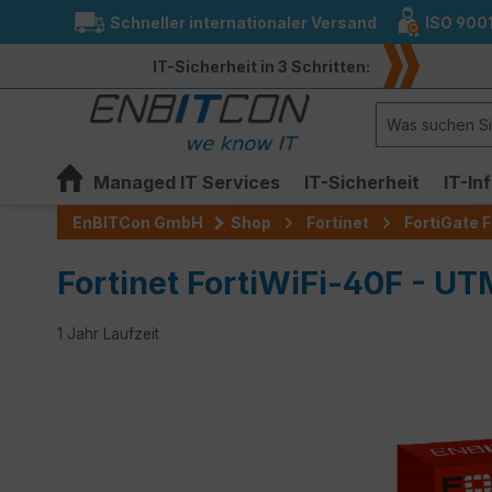
Schneller internationaler Versand
ISO 900
springen
Zur Hauptnavigation springen
IT-Sicherheit in 3 Schritten:
Managed IT Services
IT-Sicherheit
IT-In
EnBITCon GmbH
Shop
Fortinet
FortiGate F
Fortinet FortiWiFi-40F - U
1 Jahr Laufzeit
Bildergalerie überspringen