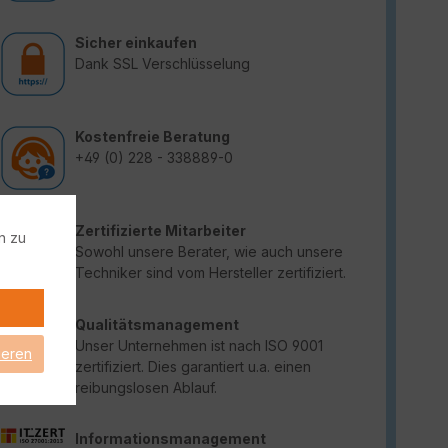
Sicher einkaufen
Dank SSL Verschlüsselung
Kostenfreie Beratung
+49 (0) 228 - 338889-0
Zertifizierte Mitarbeiter
n zu
Sowohl unsere Berater, wie auch unsere
Techniker sind vom Hersteller zertifiziert.
Qualitätsmanagement
Unser Unternehmen ist nach ISO 9001
ieren
zertifiziert. Dies garantiert u.a. einen
reibungslosen Ablauf.
Informationsmanagement