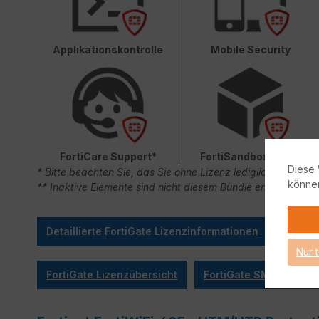
Applikationskontrolle
Mobile Security
FortiCare Support*
FortiSandbox Cloud
Diese 
* Bitte beachten Sie, das Sie ohne Lizenz lediglich 90 Ta
könne
** Inaktive Elemente sind nicht diesem Bundle enthalten.
Detaillierte FortiGate Lizenzinformationen
Nur 
FortiGate Lizenzübersicht
FortiGate SMB Sizing 