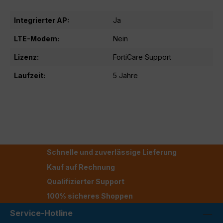
Integrierter AP:
Ja
LTE-Modem:
Nein
Lizenz:
FortiCare Support
Laufzeit:
5 Jahre
Schnelle und zuverlässige Lieferung
Kauf auf Rechnung
Qualifizierter Support
100% sicheres Shoppen
Service-Hotline