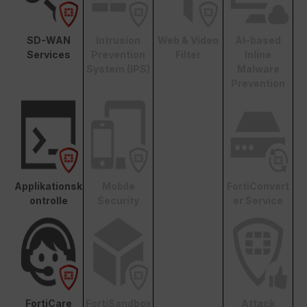
SD-WAN
Intrusion
Web & Video
AI-based
Services
Prevention
Filter
Inline
System (IPS)
Malware
Prevention
Applikationsk
Mobile
FortiConvert
ontrolle
Security
er Service
FortiCare
FortiSandbox
Attack