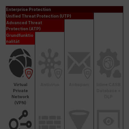
Enterprise Protection
Unified Threat Protection (UTP)
Advanced Threat
Protection (ATP)
Grundfunktio
nalität
Virtual
Antivirus
Antispam
Inline CASB
Private
Database +
Network
DLP
(VPN)