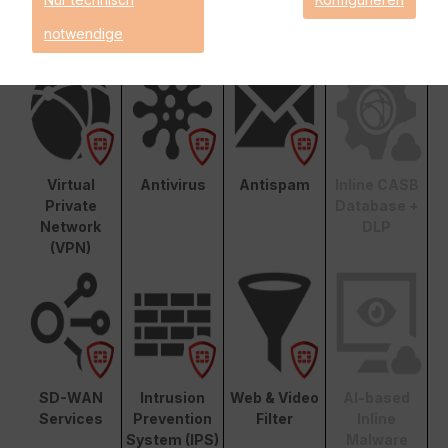
Grundfunktio
notwendige
nalität
Virtual
Antivirus
Antispam
Inline CASB
Private
Database +
Network
DLP
(VPN)
SD-WAN
Intrusion
Web & Video
AI-based
Services
Prevention
Filter
Inline
System (IPS)
Malware