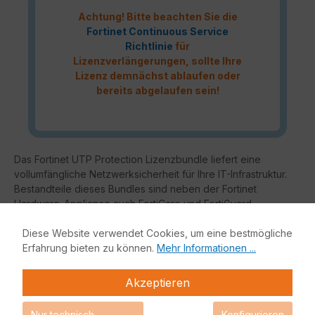
Achtung! Bitte beachten Sie die
Fortinet Continuous Service
Richtlinie
für
Lizenzverlängerungen, sollte Ihre
Lizenz demnächst ablaufen oder
bereits abgelaufen sein!
Das Fortinet UTP Protection Lizenzbundle liefert eine
vollumfängliche Netzwerksicherheit für Ihre IT-Infrastruktur.
Bestandteile dieses Bundles sind neben der Fortinet
Hardware-Appliance auch FortiCare und FortiGuard.
Fortinet Unified Threat Protection (UTP)
Diese Website verwendet Cookies, um eine bestmögliche
Erfahrung bieten zu können.
Mehr Informationen ...
Enterprise Protection
Unified Threat Protection (UTP)
Akzeptieren
Advanced Threat
Protection (ATP)
Nur technisch
Konfigurieren