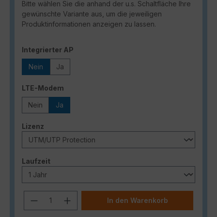
Bitte wählen Sie die anhand der u.s. Schaltfläche Ihre
gewünschte Variante aus, um die jeweiligen
Produktinformationen anzeigen zu lassen.
auswählen
Integrierter AP
Nein
Ja
auswählen
LTE-Modem
Nein
Ja
auswählen
Lizenz
auswählen
Laufzeit
Produkt Anzahl: Gib den gewünschten
In den Warenkorb