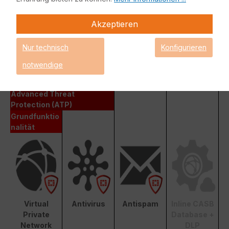
vollumfängliche Netzwerksicherheit für Ihre IT-Infrastruktur.
Bestandteile dieses Bundles sind neben der Fortinet
Akzeptieren
Hardware-Appliance auch FortiCare und FortiGuard.
Fortinet Unified Threat Protection (UTP)
Nur technisch
Konfigurieren
notwendige
Enterprise Protection
Unified Threat Protection (UTP)
Advanced Threat
Protection (ATP)
Grundfunktio
nalität
Virtual
Antivirus
Antispam
Inline CASB
Private
Database +
Network
DLP