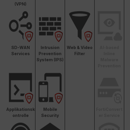
(VPN)
SD-WAN
Intrusion
Web & Video
AI-based
Services
Prevention
Filter
Inline
System (IPS)
Malware
Prevention
Applikationsk
Mobile
FortiConvert
ontrolle
Security
er Service