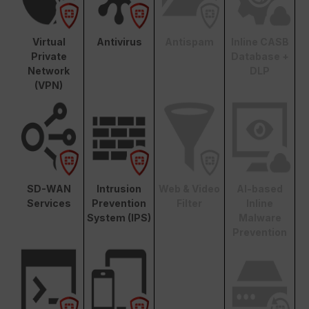
Virtual
Antivirus
Antispam
Inline CASB
Private
Database +
Network
DLP
(VPN)
SD-WAN
Intrusion
Web & Video
AI-based
Services
Prevention
Filter
Inline
System (IPS)
Malware
Prevention