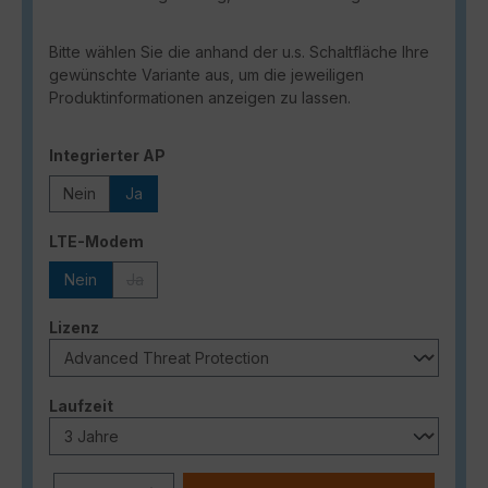
Bitte wählen Sie die anhand der u.s. Schaltfläche Ihre
gewünschte Variante aus, um die jeweiligen
Produktinformationen anzeigen zu lassen.
auswählen
Integrierter AP
Nein
Ja
auswählen
LTE-Modem
Nein
Ja
(Diese Option ist zurzeit nicht verfügbar.)
auswählen
Lizenz
auswählen
Laufzeit