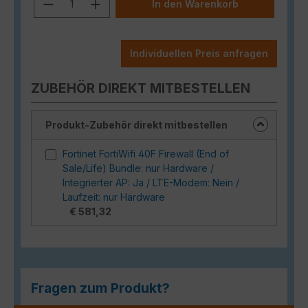
Produkt Anzahl: Gib den gewünschten
In den Warenkorb
Individuellen Preis anfragen
ZUBEHÖR DIREKT MITBESTELLEN
Produkt-Zubehör direkt mitbestellen
Fortinet FortiWifi 40F Firewall (End of
Sale/Life) Bundle: nur Hardware /
Integrierter AP: Ja / LTE-Modem: Nein /
Laufzeit: nur Hardware
€ 581,32
Fragen zum Produkt?