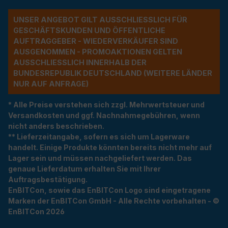
UNSER ANGEBOT GILT AUSSCHLIESSLICH FÜR G
ESCHÄFTSKUNDEN UND ÖFFENTLICHE A
UFTRAGGEBER - WIEDERVERKÄUFER SIND A
USGENOMMEN - PROMOAKTIONEN GELTEN A
USSCHLIESSLICH INNERHALB DER BU
NDESREPUBLIK DEUTSCHLAND (WEITERE LÄNDER NU
R AUF ANFRAGE)
* Alle Preise verstehen sich zzgl. Mehrwertsteuer und
Versandkosten und ggf. Nachnahmegebühren, wenn
nicht anders beschrieben.
** Lieferzeitangabe, sofern es sich um Lagerware
handelt. Einige Produkte könnten bereits nicht mehr auf
Lager sein und müssen nachgeliefert werden. Das
genaue Lieferdatum erhalten Sie mit Ihrer
Auftragsbestätigung.
EnBITCon, sowie das EnBITCon Logo sind eingetragene
Marken der EnBITCon GmbH - Alle Rechte vorbehalten - ©
EnBITCon 2026