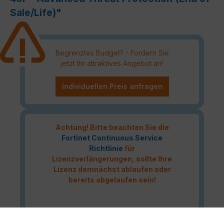
Sale/Life)"
Begrenztes Budget? - Fordern Sie
jetzt Ihr attraktives Angebot an!
Individuellen Preis anfragen
Achtung! Bitte beachten Sie die
Fortinet Continuous Service
Richtlinie
für
Lizenzverlängerungen, sollte Ihre
Lizenz demnächst ablaufen oder
bereits abgelaufen sein!