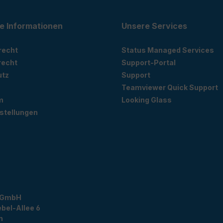
e Informationen
Unsere Services
recht
Status Managed Services
recht
Support-Portal
utz
Support
Teamviewer Quick Support
m
Looking Glass
stellungen
 GmbH
bel-Allee 6
n