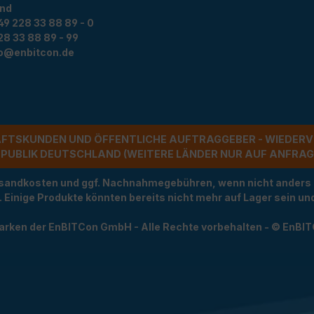
and
49 228 33 88 89 - 0
28 33 88 89 - 99
fo@enbitcon.de
ÄFTSKUNDEN UND ÖFFENTLICHE AUFTRAGGEBER - WIEDERV
UBLIK DEUTSCHLAND (WEITERE LÄNDER NUR AUF ANFRAGE)
Versandkosten und ggf. Nachnahmegebühren, wenn nicht anders
t. Einige Produkte könnten bereits nicht mehr auf Lager sein 
arken der EnBITCon GmbH - Alle Rechte vorbehalten - © EnBI