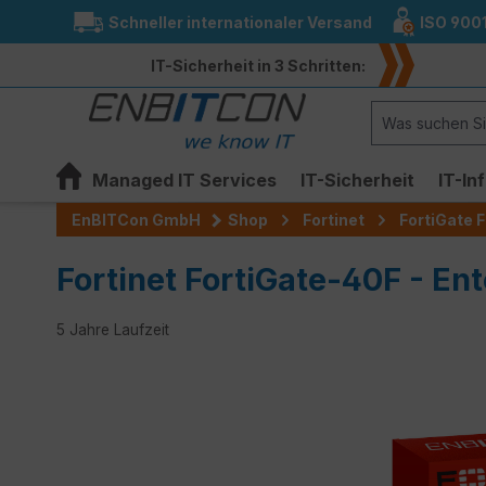
Schneller internationaler Versand
ISO 900
springen
Zur Hauptnavigation springen
IT-Sicherheit in 3 Schritten:
Managed IT Services
IT-Sicherheit
IT-In
EnBITCon GmbH
Shop
Fortinet
FortiGate F
Fortinet FortiGate-40F - Ent
5 Jahre Laufzeit
Bildergalerie überspringen