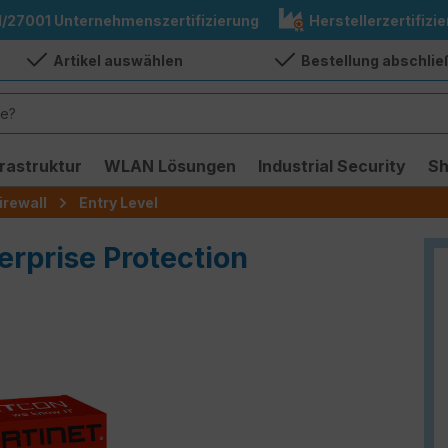
1/27001 Unternehmenszertifizierung
Herstellerzertifizie
Artikel auswählen
Bestellung abschli
frastruktur
WLAN Lösungen
Industrial Security
S
irewall
Entry Level
erprise Protection