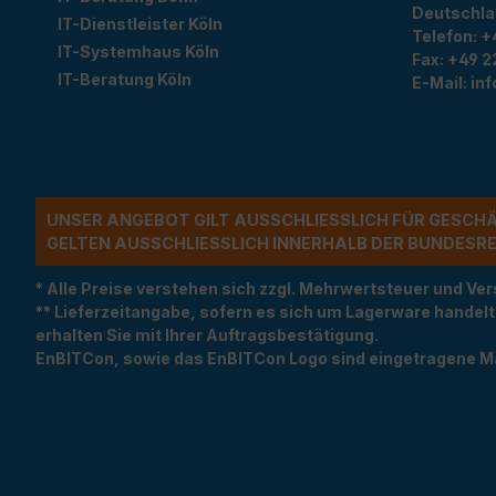
Deutschl
IT-Dienstleister Köln
Telefon:
+
IT-Systemhaus Köln
Fax:
+49 2
IT-Beratung Köln
E-Mail:
in
UNSER ANGEBOT GILT AUSSCHLIESSLICH FÜR GESCH
ELTEN AUSSCHLIESSLICH INNERHALB DER BUNDESREP
* Alle Preise verstehen sich zzgl. Mehrwertsteuer und 
** Lieferzeitangabe, sofern es sich um Lagerware handel
erhalten Sie mit Ihrer Auftragsbestätigung.
EnBITCon, sowie das EnBITCon Logo sind eingetragene M