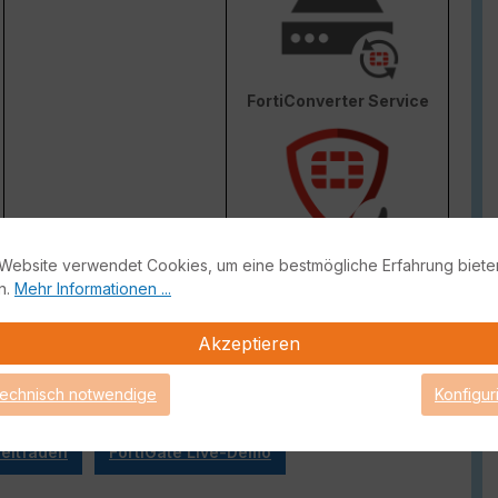
FortiConverter Service
Website verwendet Cookies, um eine bestmögliche Erfahrung biete
Attack Surface Security
n.
Mehr Informationen ...
ge von FortiCare Support gebrauch machen können.
Akzeptieren
technisch notwendige
Konfigur
eitfaden
FortiGate Live-Demo