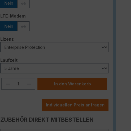
Nein
Ja
(Diese Option ist zurzeit nicht verfügbar.)
auswählen
LTE-Modem
Nein
Ja
(Diese Option ist zurzeit nicht verfügbar.)
auswählen
Lizenz
auswählen
Laufzeit
Produkt Anzahl: Gib den gewünschten W
In den Warenkorb
Individuellen Preis anfragen
ZUBEHÖR DIREKT MITBESTELLEN