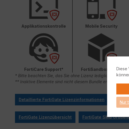
Applikationskontrolle
Mobile Security
Diese 
FortiCare Support*
FortiSandbox Cloud
könne
* Bitte beachten Sie, das Sie ohne Lizenz lediglich 90 Ta
** Inaktive Elemente sind nicht diesem Bundle enthalten.
Detaillierte FortiGate Lizenzinformationen
Nur 
FortiGate Lizenzübersicht
FortiGate SMB Größenl