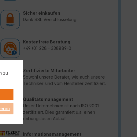
Sicher einkaufen
Dank SSL Verschlüsselung
Kostenfreie Beratung
+49 (0) 228 - 338889-0
Zertifizierte Mitarbeiter
n zu
Sowohl unsere Berater, wie auch unsere
Techniker sind vom Hersteller zertifiziert.
Qualitätsmanagement
Unser Unternehmen ist nach ISO 9001
ieren
zertifiziert. Dies garantiert u.a. einen
reibungslosen Ablauf.
Informationsmanagement