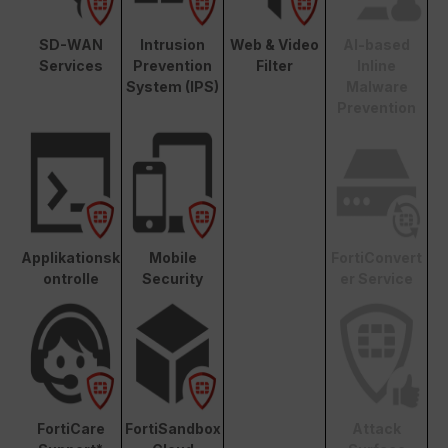
SD-WAN
Intrusion
Web & Video
AI-based
Services
Prevention
Filter
Inline
System (IPS)
Malware
Prevention
Applikationsk
Mobile
FortiConvert
ontrolle
Security
er Service
FortiCare
FortiSandbox
Attack