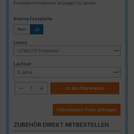
Produktinformationen anzeigen zu lassen.
auswählen
Interne Festplatte
Nein
Ja
auswählen
Lizenz
auswählen
Laufzeit
Produkt Anzahl: Gib den gewünschten
In den Warenkorb
Individuellen Preis anfragen
ZUBEHÖR DIREKT MITBESTELLEN