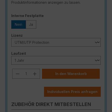
Produktinformationen anzeigen zu lassen.
auswählen
Interne Festplatte
Nein
Ja
auswählen
Lizenz
auswählen
Laufzeit
Produkt Anzahl: Gib den gewünschten
In den Warenkorb
Individuellen Preis anfragen
ZUBEHÖR DIREKT MITBESTELLEN