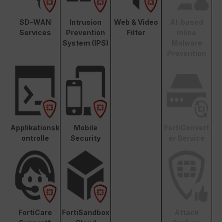
SD-WAN
Intrusion
Web & Video
AI-based
Services
Prevention
Filter
Inline
System (IPS)
Malware
Prevention
Applikationsk
Mobile
FortiConvert
ontrolle
Security
er Service
FortiCare
FortiSandbox
Attack