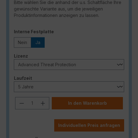
Bitte wählen Sie die anhand der u.s. Schaltfläche Ihre
gewünschte Variante aus, um die jeweiligen
Produktinformationen anzeigen zu lassen.
auswählen
Interne Festplatte
Nein
Ja
auswählen
Lizenz
auswählen
Laufzeit
Produkt Anzahl: Gib den gewünschten
In den Warenkorb
Individuellen Preis anfragen