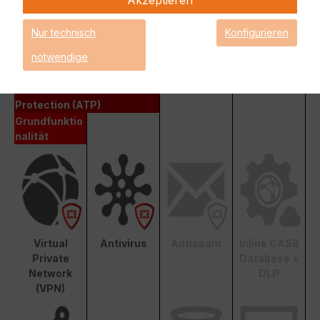
Fortinet Advanced Threat Protection (ATP)
Nur technisch
Konfigurieren
notwendige
Enterprise Protection
Unified Threat Protection (UTP)
Advanced Threat
Protection (ATP)
Grundfunktio
nalität
Virtual
Antivirus
Antispam
Inline CASB
Private
Database +
Network
DLP
(VPN)