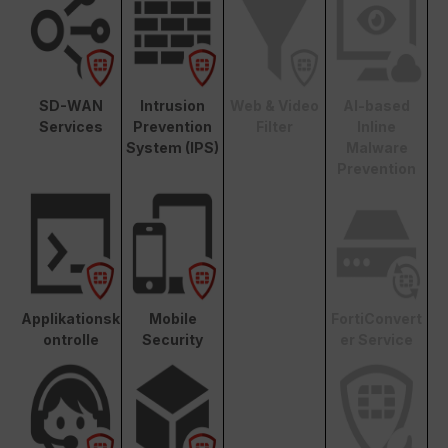
SD-WAN
Intrusion
Web & Video
AI-based
Services
Prevention
Filter
Inline
System (IPS)
Malware
Prevention
Applikationsk
Mobile
FortiConvert
ontrolle
Security
er Service