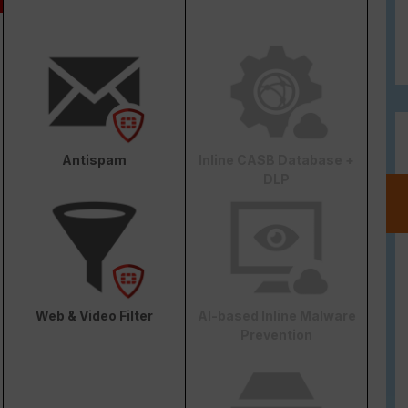
Antispam
Inline CASB Database +
DLP
Web & Video Filter
AI-based Inline Malware
Prevention