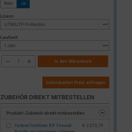
Nein
Ja
auswählen
Lizenz
auswählen
Laufzeit
Produkt Anzahl: Gib den gewünschten W
In den Warenkorb
Individuellen Preis anfragen
ZUBEHÖR DIREKT MITBESTELLEN
Produkt-Zubehör direkt mitbestellen
Fortinet FortiGate 81F Firewall
€ 2.273,79
Bundle: nur Hardware / Interne