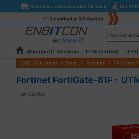
Schneller internationaler Versand
ISO 900
springen
Zur Hauptnavigation springen
IT-Sicherheit in 3 Schritten:
Managed IT Services
IT-Sicherheit
IT-In
EnBITCon GmbH
Shop
Fortinet
FortiGate F
Fortinet FortiGate-81F - UT
1 Jahr Laufzeit
Bildergalerie überspringen