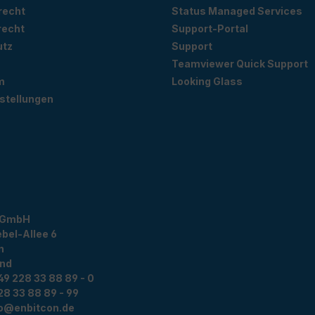
recht
Status Managed Services
recht
Support-Portal
utz
Support
Teamviewer Quick Support
m
Looking Glass
stellungen
 GmbH
bel-Allee 6
n
and
49 228 33 88 89 - 0
28 33 88 89 - 99
fo@enbitcon.de