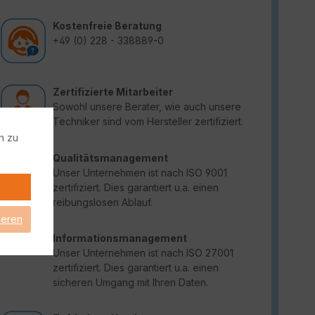
Kostenfreie Beratung
+49 (0) 228 - 338889-0
Zertifizierte Mitarbeiter
Sowohl unsere Berater, wie auch unsere
Techniker sind vom Hersteller zertifiziert.
n zu
Qualitätsmanagement
Unser Unternehmen ist nach ISO 9001
zertifiziert. Dies garantiert u.a. einen
reibungslosen Ablauf.
ieren
Informationsmanagement
Unser Unternehmen ist nach ISO 27001
zertifiziert. Dies garantiert u.a. einen
sicheren Umgang mit Ihren Daten.