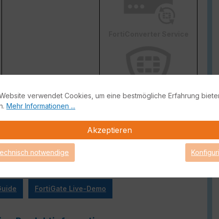
FortiConverter Service
Website verwendet Cookies, um eine bestmögliche Erfahrung biete
n.
Mehr Informationen ...
Attack Surface Security
ge von FortiCare Support gebrauch machen können.
Akzeptieren
technisch notwendige
Konfigur
Guide
FortiGate Live-Demo