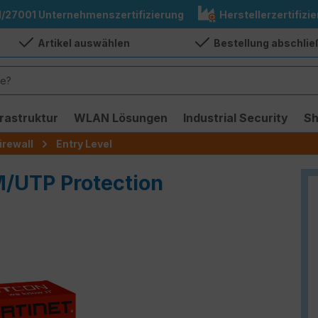
1/27001 Unternehmenszertifizierung
Herstellerzertifizie
Artikel auswählen
Bestellung abschli
frastruktur
WLAN Lösungen
Industrial Security
S
irewall
Entry Level
M/UTP Protection