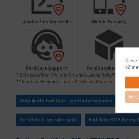
Applikationskontrolle
Mobile Security
Diese 
könne
FortiCare Support*
FortiSandbox Cloud
* Bitte beachten Sie, das Sie ohne Lizenz lediglich 90 Ta
** Inaktive Elemente sind nicht diesem Bundle enthalten.
Nur 
Detaillierte FortiGate Lizenzinformationen
FortiGate Lizenzübersicht
FortiGate SMB Sizing 