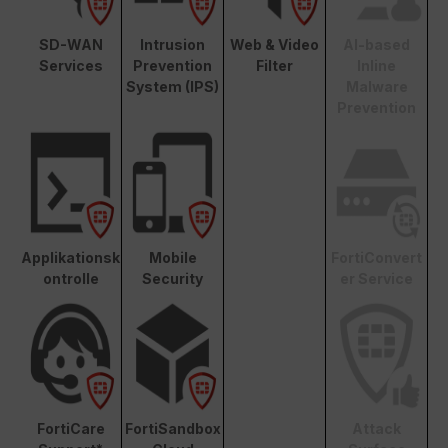
SD-WAN
Intrusion
Web & Video
AI-based
Services
Prevention
Filter
Inline
System (IPS)
Malware
Prevention
Applikationsk
Mobile
FortiConvert
ontrolle
Security
er Service
FortiCare
FortiSandbox
Attack