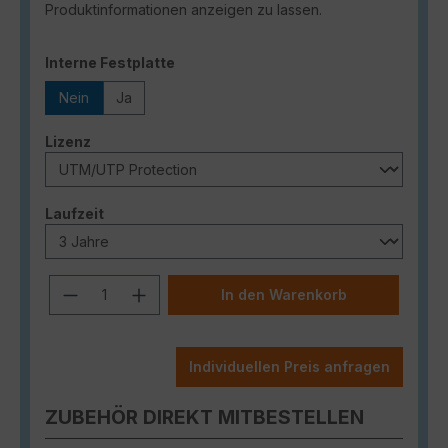
Produktinformationen anzeigen zu lassen.
auswählen
Interne Festplatte
Nein
Ja
auswählen
Lizenz
auswählen
Laufzeit
Produkt Anzahl: Gib den gewünschten
In den Warenkorb
Individuellen Preis anfragen
ZUBEHÖR DIREKT MITBESTELLEN