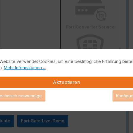
FortiConverter Service
Website verwendet Cookies, um eine bestmögliche Erfahrung biete
n.
Mehr Informationen ...
Attack Surface Security
ge von FortiCare Support gebrauch machen können.
Akzeptieren
technisch notwendige
Konfigur
Guide
FortiGate Live-Demo