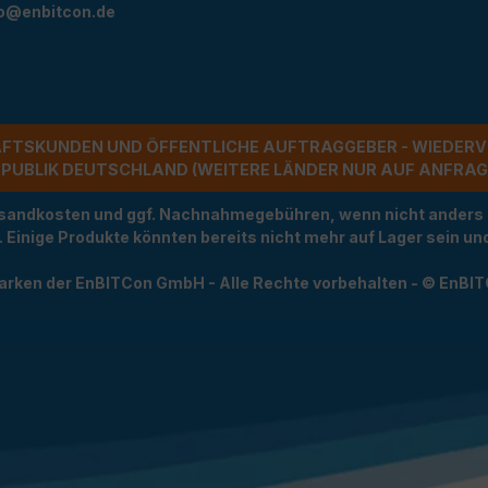
fo@enbitcon.de
ÄFTSKUNDEN UND ÖFFENTLICHE AUFTRAGGEBER - WIEDERV
UBLIK DEUTSCHLAND (WEITERE LÄNDER NUR AUF ANFRAGE)
Versandkosten und ggf. Nachnahmegebühren, wenn nicht anders
t. Einige Produkte könnten bereits nicht mehr auf Lager sein 
arken der EnBITCon GmbH - Alle Rechte vorbehalten - © EnBI