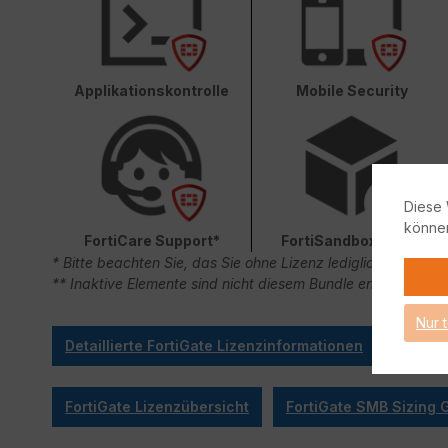
Applikationskontrolle
Mobile Security
Diese 
könne
FortiCare Support*
FortiSandbox Cloud
* Bitte beachten Sie, das Sie ohne Lizenz lediglich 90 Ta
** Inaktive Elemente sind nicht diesem Bundle enthalten.
Nur 
Detaillierte FortiGate Lizenzinformationen
FortiGate Lizenzübersicht
FortiGate SMB Sizing 