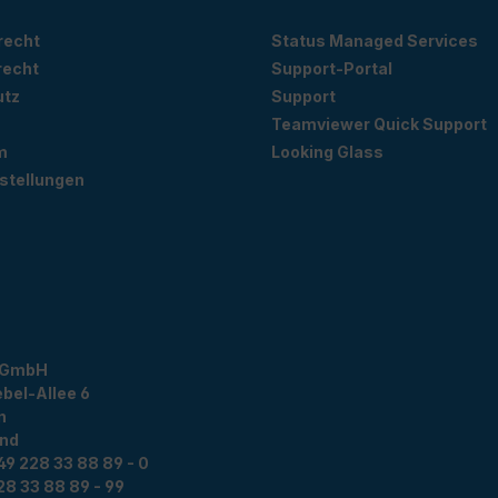
recht
Status Managed Services
recht
Support-Portal
utz
Support
Teamviewer Quick Support
m
Looking Glass
stellungen
 GmbH
bel-Allee 6
n
and
49 228 33 88 89 - 0
28 33 88 89 - 99