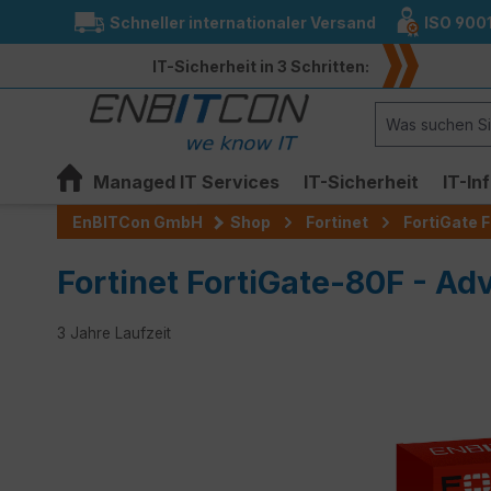
Schneller internationaler Versand
ISO 900
springen
Zur Hauptnavigation springen
IT-Sicherheit in 3 Schritten:
Managed IT Services
IT-Sicherheit
IT-In
EnBITCon GmbH
Shop
Fortinet
FortiGate F
Fortinet FortiGate-80F - Ad
3 Jahre Laufzeit
Bildergalerie überspringen