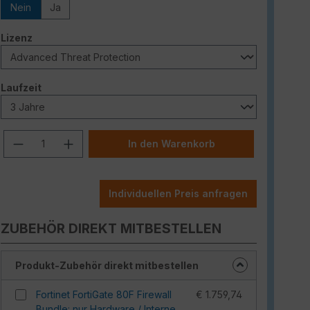
Nein
Ja
auswählen
Lizenz
auswählen
Laufzeit
Produkt Anzahl: Gib den gewünschten W
In den Warenkorb
Individuellen Preis anfragen
ZUBEHÖR DIREKT MITBESTELLEN
Produkt-Zubehör direkt mitbestellen
Fortinet FortiGate 80F Firewall
€ 1.759,74
Bundle: nur Hardware / Interne