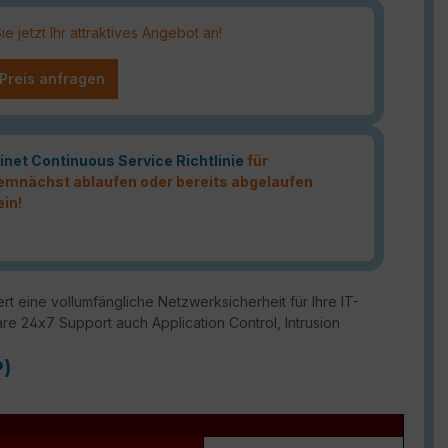
 jetzt Ihr attraktives Angebot an!
 Preis anfragen
inet Continuous Service Richtlinie
für
 demnächst ablaufen oder bereits abgelaufen
ein!
t eine vollumfängliche Netzwerksicherheit für Ihre IT-
are 24x7 Support auch Application Control, Intrusion
P)