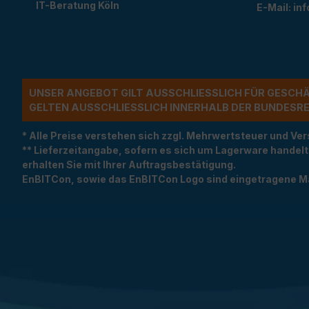
IT-Beratung Köln
E-Mail:
in
UNSER ANGEBOT GILT AUSSCHLIESSLICH FÜR GESCH
ELTEN AUSSCHLIESSLICH INNERHALB DER BUNDESREP
* Alle Preise verstehen sich zzgl. Mehrwertsteuer und 
** Lieferzeitangabe, sofern es sich um Lagerware handel
erhalten Sie mit Ihrer Auftragsbestätigung.
EnBITCon, sowie das EnBITCon Logo sind eingetragene M