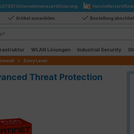
1/27001 Unternehmenszertifizierung
Herstellerzertifizie
Artikel auswählen
Bestellung abschli
frastruktur
WLAN Lösungen
Industrial Security
S
irewall
Entry Level
vanced Threat Protection