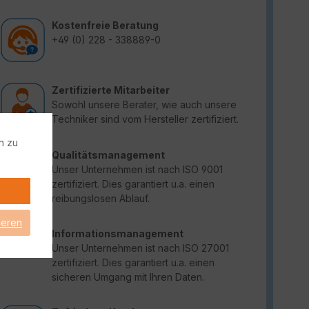
Kostenfreie Beratung
+49 (0) 228 - 338889-0
Zertifizierte Mitarbeiter
Sowohl unsere Berater, wie auch unsere
Techniker sind vom Hersteller zertifiziert.
n zu
Qualitätsmanagement
Unser Unternehmen ist nach ISO 9001
zertifiziert. Dies garantiert u.a. einen
reibungslosen Ablauf.
ieren
Informationsmanagement
Unser Unternehmen ist nach ISO 27001
zertifiziert. Dies garantiert u.a. einen
sicheren Umgang mit Ihren Daten.