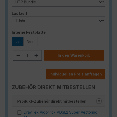
auswählen
Laufzeit
auswählen
Interne Festplatte
Ja
Nein
Produkt Anzahl: Gib den gewünschten
In den Warenkorb
Individuellen Preis anfragen
ZUBEHÖR DIREKT MITBESTELLEN
Produkt-Zubehör direkt mitbestellen
DrayTek Vigor 167 VDSL2 Super Vectoring