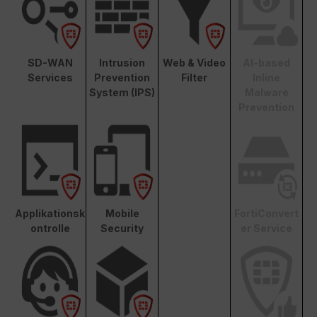
SD-WAN
Intrusion
Web & Video
AI-based
Services
Prevention
Filter
Inline
System (IPS)
Malware
Prevention
Applikationsk
Mobile
FortiConvert
ontrolle
Security
er Service