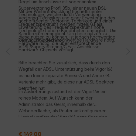
Regel um Anschlüsse mit sogenanntem
Supervectoring Profil 35b, einer neuen DSL-
Mit der Weiterentwicklung hocheffizienter
Technologie, welche durch Verwendung
Vectoring-Techniken und einer Erweiterung des
hocheffizienter Vectoring-Techniken und einer
Frequenzspektrums werden mittels G.Fast
Erweiterung des Frequenzspektrums hohe
Technologie höhere Bandbreiten ermöglicht. Um
Bandbreiten ermöglicht. Um diese nutzen zu
diese nutzen zu können, ist jedoch hochwertige
können, ist jedoch hochwertige Hardware nötig.
Der Vigor166 bedient
Hardware nötig, die über entsprechende
VDSL/Supervectoring/G.Fast Anschlüsse.
Hardware-Chipsets verfügt.
Bitte beachten Sie zusätzlich, dass durch den
Wegfall der ADSL-Unterstützung beim Vigor166
es nun keine separate Annex-A und Annex-B
Variante mehr gibt, da diese nur ADSL-Spektren
betroffen hat.
Im Auslieferungszustand ist der Vigor166 ein
reines Modem. Auf Wunsch kann der
Administrator das Gerät, innerhalb der
Weboberfläche, als Router umkonfigurieren.
Hierbei verfügt der Vigor166 dann über eine
integrierte SPI Firewall, Port Weiterleitungen,
DHCP-Server und weitere Features.
Regulärer Preis:
€ 149,00