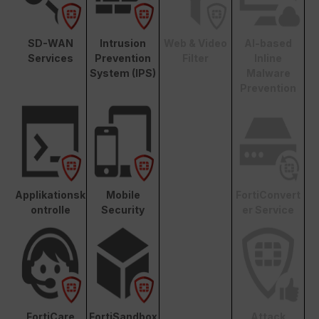
SD-WAN
Intrusion
Web & Video
AI-based
Services
Prevention
Filter
Inline
System (IPS)
Malware
Prevention
Applikationsk
Mobile
FortiConvert
ontrolle
Security
er Service
FortiCare
FortiSandbox
Attack