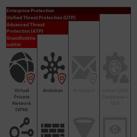
Enterprise Protection
Unified Threat Protection (UTP)
Advanced Threat
Protection (ATP)
Grundfunktio
nalität
Virtual
Antivirus
Antispam
Inline CASB
Private
Database +
Network
DLP
(VPN)