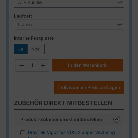
auswählen
Laufzeit
auswählen
Interne Festplatte
Ja
Nein
Produkt Anzahl: Gib den gewünschten
In den Warenkorb
Individuellen Preis anfragen
ZUBEHÖR DIREKT MITBESTELLEN
Produkt-Zubehör direkt mitbestellen
DrayTek Vigor 167 VDSL2 Super Vectoring