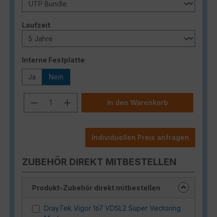
auswählen
Laufzeit
auswählen
Interne Festplatte
Ja
Nein
Produkt Anzahl: Gib den gewünschten
In den Warenkorb
Individuellen Preis anfragen
ZUBEHÖR DIREKT MITBESTELLEN
Produkt-Zubehör direkt mitbestellen
DrayTek Vigor 167 VDSL2 Super Vectoring