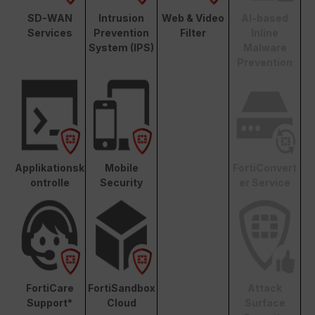
SD-WAN
Intrusion
Web & Video
AI-based
Services
Prevention
Filter
Inline
System (IPS)
Malware
Prevention
Applikationsk
Mobile
FortiConvert
ontrolle
Security
er Service
FortiCare
FortiSandbox
Attack
Support*
Cloud
Surface