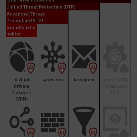
Unified Threat Protection (UTP)
Advanced Threat
Protection (ATP)
Grundfunktio
nalität
Virtual
Antivirus
Antispam
Inline CASB
Private
Database +
Network
DLP
(VPN)