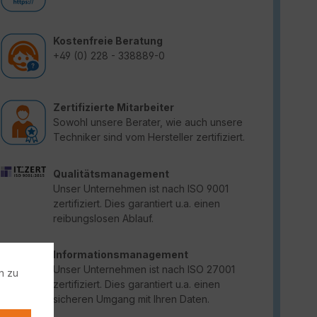
Kostenfreie Beratung
+49 (0) 228 - 338889-0
Zertifizierte Mitarbeiter
Sowohl unsere Berater, wie auch unsere
Techniker sind vom Hersteller zertifiziert.
Qualitätsmanagement
Unser Unternehmen ist nach ISO 9001
zertifiziert. Dies garantiert u.a. einen
reibungslosen Ablauf.
Informationsmanagement
Unser Unternehmen ist nach ISO 27001
n zu
zertifiziert. Dies garantiert u.a. einen
sicheren Umgang mit Ihren Daten.