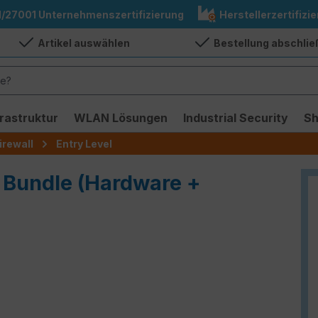
1/27001 Unternehmenszertifizierung
Herstellerzertifizie
Artikel auswählen
Bestellung abschli
frastruktur
WLAN Lösungen
Industrial Security
S
irewall
Entry Level
P Bundle (Hardware +