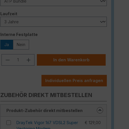
auswählen
Laufzeit
auswählen
Interne Festplatte
Ja
Nein
Produkt Anzahl: Gib den gewünschten W
In den Warenkorb
Individuellen Preis anfragen
ZUBEHÖR DIREKT MITBESTELLEN
Produkt-Zubehör direkt mitbestellen
DrayTek Vigor 167 VDSL2 Super
€ 129,00
Vectoring Modem