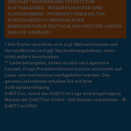
ESCHÄFTSKUNDEN UND ÖFFENTLICHE A
UFTRAGGEBER - WIEDERVERKÄUFER SIND A
USGENOMMEN - PROMOAKTIONEN GELTEN A
USSCHLIESSLICH INNERHALB DER BU
NDESREPUBLIK DEUTSCHLAND (WEITERE LÄNDER NU
R AUF ANFRAGE)
* Alle Preise verstehen sich zzgl. Mehrwertsteuer und
Versandkosten und ggf. Nachnahmegebühren, wenn
nicht anders beschrieben.
** Lieferzeitangabe, sofern es sich um Lagerware
handelt. Einige Produkte könnten bereits nicht mehr auf
Lager sein und müssen nachgeliefert werden. Das
genaue Lieferdatum erhalten Sie mit Ihrer
Auftragsbestätigung.
EnBITCon, sowie das EnBITCon Logo sind eingetragene
Marken der EnBITCon GmbH - Alle Rechte vorbehalten - ©
EnBITCon 2026