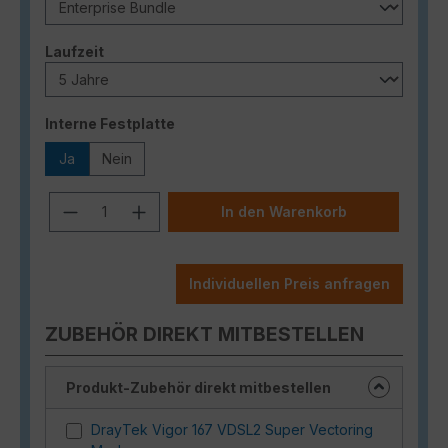
auswählen
Laufzeit
auswählen
Interne Festplatte
Ja
Nein
Produkt Anzahl: Gib den gewünschten
In den Warenkorb
Individuellen Preis anfragen
ZUBEHÖR DIREKT MITBESTELLEN
Produkt-Zubehör direkt mitbestellen
DrayTek Vigor 167 VDSL2 Super Vectoring