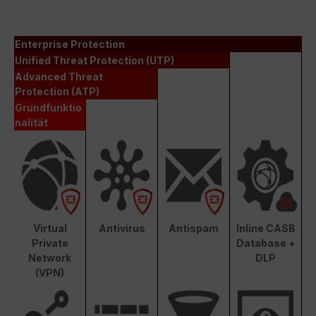
Enterprise Protection
Unified Threat Protection (UTP)
Advanced Threat
Protection (ATP)
Grundfunktio
nalität
Virtual
Antivirus
Antispam
Inline CASB
Private
Database +
Network
DLP
(VPN)