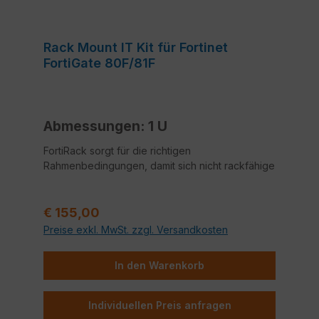
Rack Mount IT Kit für Fortinet
FortiGate 80F/81F
Abmessungen: 1 U
FortiRack sorgt für die richtigen
Rahmenbedingungen, damit sich nicht rackfähige
Geräte optimal in eine vorhandene 19''
Umgebung integrieren lassen. Dabei wird nicht
Regulärer Preis:
nur eine Anpassung auf die Normgrößen
€ 155,00
vorgenommen, sondern gleichzeitig auch
Preise exkl. MwSt. zzgl. Versandkosten
Konsolen- und Netzwerk-Ports nach vorne
herausgeführt.
In den Warenkorb
Der Zusammenbau ist mit wenigen Handgriffen
Individuellen Preis anfragen
erledigt. Das Gerät einfach am Boden