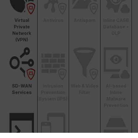
Virtual
Antivirus
Antispam
Inline CASB
Private
Database +
Network
DLP
(VPN)
SD-WAN
Intrusion
Web & Video
AI-based
Services
Prevention
Filter
Inline
System (IPS)
Malware
Prevention