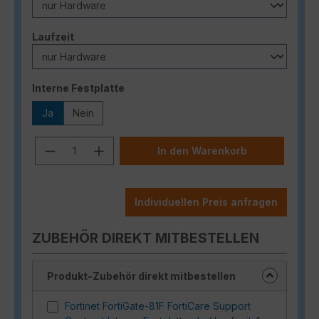
auswählen
Laufzeit
auswählen
Interne Festplatte
Ja
Nein
Produkt Anzahl: Gib den gewünschten
In den Warenkorb
Individuellen Preis anfragen
ZUBEHÖR DIREKT MITBESTELLEN
Produkt-Zubehör direkt mitbestellen
Fortinet FortiGate-81F FortiCare Support