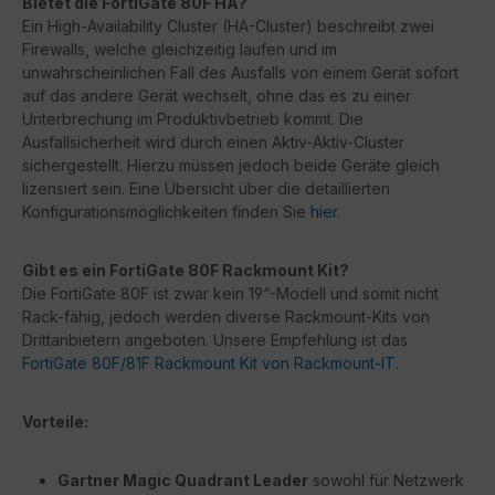
Bietet die FortiGate 80F HA?
Ein High-Availability Cluster (HA-Cluster) beschreibt zwei
Firewalls, welche gleichzeitig laufen und im
unwahrscheinlichen Fall des Ausfalls von einem Gerät sofort
auf das andere Gerät wechselt, ohne das es zu einer
Unterbrechung im Produktivbetrieb kommt. Die
Ausfallsicherheit wird durch einen Aktiv-Aktiv-Cluster
sichergestellt. Hierzu müssen jedoch beide Geräte gleich
lizensiert sein. Eine Übersicht über die detaillierten
Konfigurationsmöglichkeiten finden Sie
hier
.
Gibt es ein FortiGate 80F Rackmount Kit?
Die FortiGate 80F ist zwar kein 19“-Modell und somit nicht
Rack-fähig, jedoch werden diverse Rackmount-Kits von
Drittanbietern angeboten. Unsere Empfehlung ist das
FortiGate 80F/81F Rackmount Kit von Rackmount-IT
.
Vorteile:
Gartner Magic Quadrant Leader
sowohl für Netzwerk