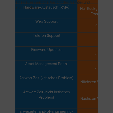
einzige, einheitliche Ansicht des Geräte- und
Hardware-Austausch (RMA)
Sicherheitszustand.
Nur Rückgabe und
Ersatz
Web Support
✓
Telefon Support
-
Firmware Updates
✓
Asset Management Portal
✓
Antwort Zeit (kritisches Problem)
Nächsten Werktag
Antwort Zeit (nicht kritisches
Problem)
Nächsten Werktag
Erweiterter End-of-Engineering-