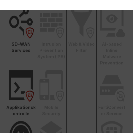
SD-WAN
Intrusion
Web & Video
AI-based
Services
Prevention
Filter
Inline
System (IPS)
Malware
Prevention
Applikationsk
Mobile
FortiConvert
ontrolle
Security
er Service