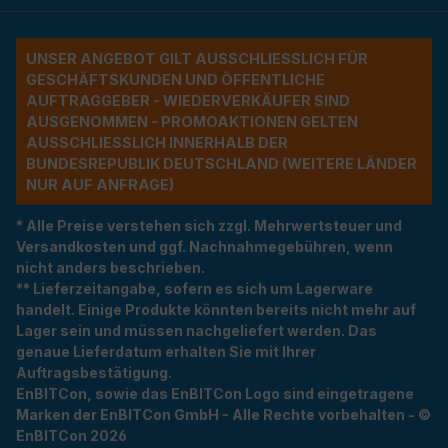
UNSER ANGEBOT GILT AUSSCHLIESSLICH FÜR G
ESCHÄFTSKUNDEN UND ÖFFENTLICHE A
UFTRAGGEBER - WIEDERVERKÄUFER SIND A
USGENOMMEN - PROMOAKTIONEN GELTEN A
USSCHLIESSLICH INNERHALB DER BU
NDESREPUBLIK DEUTSCHLAND (WEITERE LÄNDER NU
R AUF ANFRAGE)
* Alle Preise verstehen sich zzgl. Mehrwertsteuer und
Versandkosten und ggf. Nachnahmegebühren, wenn
nicht anders beschrieben.
** Lieferzeitangabe, sofern es sich um Lagerware
handelt. Einige Produkte könnten bereits nicht mehr auf
Lager sein und müssen nachgeliefert werden. Das
genaue Lieferdatum erhalten Sie mit Ihrer
Auftragsbestätigung.
EnBITCon, sowie das EnBITCon Logo sind eingetragene
Marken der EnBITCon GmbH - Alle Rechte vorbehalten - ©
EnBITCon 2026