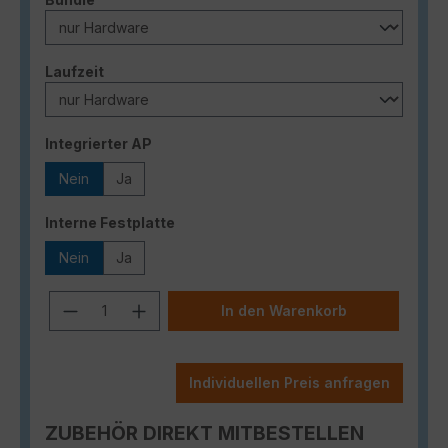
auswählen
Laufzeit
auswählen
Integrierter AP
Nein
Ja
auswählen
Interne Festplatte
Nein
Ja
Produkt Anzahl: Gib den gewünschten
In den Warenkorb
Individuellen Preis anfragen
ZUBEHÖR DIREKT MITBESTELLEN