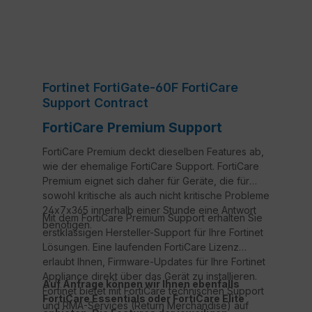
Fortinet FortiGate-60F FortiCare
Support Contract
FortiCare Premium Support
FortiCare Premium deckt dieselben Features ab,
wie der ehemalige FortiCare Support. FortiCare
Premium eignet sich daher für Geräte, die für
sowohl kritische als auch nicht kritische Probleme
24x7x365 innerhalb einer Stunde eine Antwort
Mit dem FortiCare Premium Support erhalten Sie
benötigen.
erstklassigen Hersteller-Support für Ihre Fortinet
Lösungen. Eine laufenden FortiCare Lizenz
erlaubt Ihnen, Firmware-Updates für Ihre Fortinet
Appliance direkt über das Gerät zu installieren.
Auf Anfrage können wir Ihnen ebenfalls
Fortinet bietet mit FortiCare technischen Support
FortiCare Essentials oder FortiCare Elite
und RMA-Services (Return Merchandise) auf