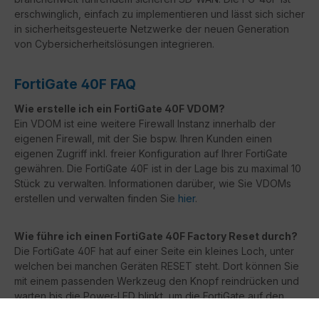
erschwinglich, einfach zu implementieren und lässt sich sicher
in sicherheitsgesteuerte Netzwerke der neuen Generation
von Cybersicherheitslösungen integrieren.
FortiGate 40F FAQ
Wie erstelle ich ein FortiGate 40F VDOM?
Ein VDOM ist eine weitere Firewall Instanz innerhalb der
eigenen Firewall, mit der Sie bspw. Ihren Kunden einen
eigenen Zugriff inkl. freier Konfiguration auf Ihrer FortiGate
gewähren. Die FortiGate 40F ist in der Lage bis zu maximal 10
Stück zu verwalten. Informationen darüber, wie Sie VDOMs
erstellen und verwalten finden Sie
hier
.
Wie führe ich einen FortiGate 40F Factory Reset durch?
Die FortiGate 40F hat auf einer Seite ein kleines Loch, unter
welchen bei manchen Geräten RESET steht. Dort können Sie
mit einem passenden Werkzeug den Knopf reindrücken und
warten bis die Power-LED blinkt, um die FortiGate auf den
Werkszustand zurückzusetzten. Dieser Reset-Button ist bei