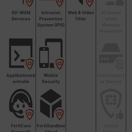
SD-WAN
Intrusion
Web & Video
AI-based
Services
Prevention
Filter
Inline
System (IPS)
Malware
Prevention
Applikationsk
Mobile
FortiConvert
ontrolle
Security
er Service
FortiCare
FortiSandbox
Attack
Support*
Cloud
Surface