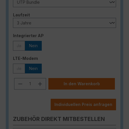
auswählen
Laufzeit
auswählen
Integrierter AP
Ja
Nein
(Diese Option ist zurzeit nicht verfügbar.)
auswählen
LTE-Modem
Ja
Nein
(Diese Option ist zurzeit nicht verfügbar.)
Produkt Anzahl: Gib den gewünschten
In den Warenkorb
Individuellen Preis anfragen
ZUBEHÖR DIREKT MITBESTELLEN