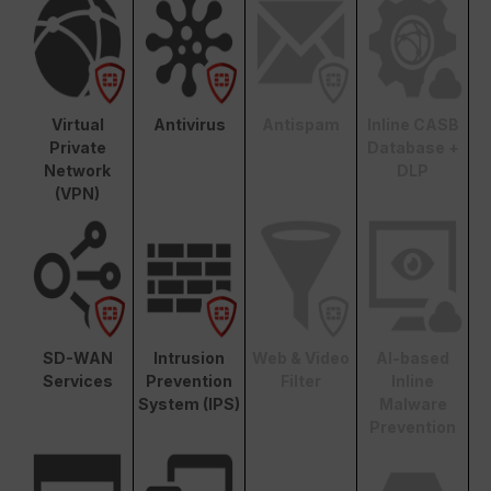
Virtual
Antivirus
Antispam
Inline CASB
Private
Database +
Network
DLP
(VPN)
SD-WAN
Intrusion
Web & Video
AI-based
Services
Prevention
Filter
Inline
System (IPS)
Malware
Prevention