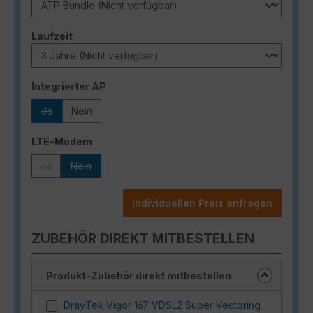
auswählen
Laufzeit
auswählen
Integrierter AP
Ja
Nein
(Diese Option ist zurzeit nicht verfügbar.)
auswählen
LTE-Modem
Ja
Nein
(Diese Option ist zurzeit nicht verfügbar.)
(Diese Option ist zurzeit nicht verfügbar.)
Individuellen Preis anfragen
ZUBEHÖR DIREKT MITBESTELLEN
Produkt-Zubehör direkt mitbestellen
DrayTek Vigor 167 VDSL2 Super Vectoring