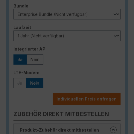
auswählen
Bundle
auswählen
Laufzeit
auswählen
Integrierter AP
Ja
Nein
(Diese Option ist zurzeit nicht verfügbar.)
auswählen
LTE-Modem
Ja
Nein
(Diese Option ist zurzeit nicht verfügbar.)
(Diese Option ist zurzeit nicht verfügbar.)
Individuellen Preis anfragen
ZUBEHÖR DIREKT MITBESTELLEN
Produkt-Zubehör direkt mitbestellen