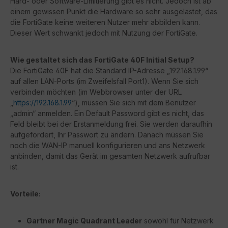
Hard- oder Software-Limitierung gibt es nicht. Jedoch ist ab
einem gewissen Punkt die Hardware so sehr ausgelastet, das
die FortiGate keine weiteren Nutzer mehr abbilden kann.
Dieser Wert schwankt jedoch mit Nutzung der FortiGate.
Wie gestaltet sich das FortiGate 40F Initial Setup?
Die FortiGate 40F hat die Standard IP-Adresse „192.168.1.99“
auf allen LAN-Ports (im Zweifelsfall Port1). Wenn Sie sich
verbinden möchten (im Webbrowser unter der URL
„
https://192.168.1.99
“), müssen Sie sich mit dem Benutzer
„admin“ anmelden. Ein Default Password gibt es nicht, das
Feld bleibt bei der Erstanmeldung frei. Sie werden daraufhin
aufgefordert, Ihr Passwort zu ändern. Danach müssen Sie
noch die WAN-IP manuell konfigurieren und ans Netzwerk
anbinden, damit das Gerät im gesamten Netzwerk aufrufbar
ist.
Vorteile:
Gartner Magic Quadrant Leader
sowohl für Netzwerk