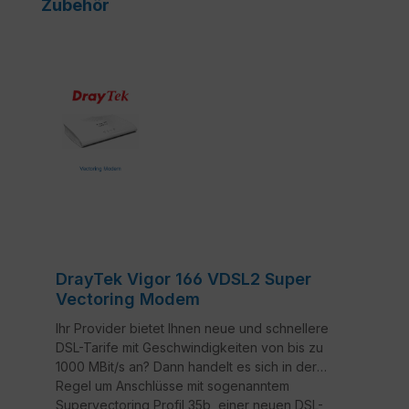
Produktgalerie überspringen
Zubehör
DrayTek Vigor 166 VDSL2 Super
Vectoring Modem
Ihr Provider bietet Ihnen neue und schnellere
DSL-Tarife mit Geschwindigkeiten von bis zu
1000 MBit/s an? Dann handelt es sich in der
Regel um Anschlüsse mit sogenanntem
Supervectoring Profil 35b, einer neuen DSL-