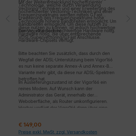
Mit der Weiterentwicklung hocheffizienter
Technologie, welche durch Verwendung
Vectoring-Techniken und einer Erweiterung des
hocheffizienter Vectoring-Techniken und einer
Frequenzspektrums werden mittels G.Fast
Erweiterung des Frequenzspektrums hohe
Technologie höhere Bandbreiten ermöglicht. Um
Bandbreiten ermöglicht. Um diese nutzen zu
diese nutzen zu können, ist jedoch hochwertige
können, ist jedoch hochwertige Hardware nötig.
Der Vigor166 bedient
Hardware nötig, die über entsprechende
VDSL/Supervectoring/G.Fast Anschlüsse.
Hardware-Chipsets verfügt.
Bitte beachten Sie zusätzlich, dass durch den
Wegfall der ADSL-Unterstützung beim Vigor166
es nun keine separate Annex-A und Annex-B
Variante mehr gibt, da diese nur ADSL-Spektren
betroffen hat.
Im Auslieferungszustand ist der Vigor166 ein
reines Modem. Auf Wunsch kann der
Administrator das Gerät, innerhalb der
Weboberfläche, als Router umkonfigurieren.
Hierbei verfügt der Vigor166 dann über eine
integrierte SPI Firewall, Port Weiterleitungen,
DHCP-Server und weitere Features.
Regulärer Preis:
€ 149,00
Preise exkl. MwSt. zzgl. Versandkosten