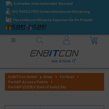
Schneller internationaler Versand
alt springen
ISO 9001/27001 Unternehmenszertifizierung
Herstellerzertifizierte Experten für Ihr Projekt
EnBITCon GmbH
Shop
Fortinet
FortiAP Access Points
FortiAP U223EV (End of Sale/Life)