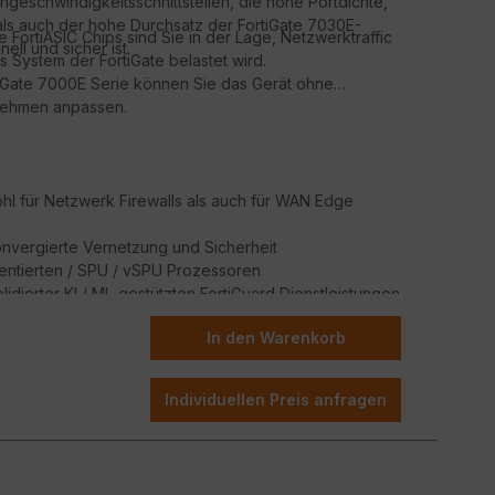
eschwindigkeitsschnittstellen, die hohe Portdichte,
als auch der hohe Durchsatz der FortiGate 7030E-
ortiASIC Chips sind Sie in der Lage, Netzwerktraffic
ll und sicher ist.
 System der FortiGate belastet wird.
tiGate 7000E Serie können Sie das Gerät ohne
rnehmen anpassen.
l für Netzwerk Firewalls als auch für WAN Edge
onvergierte Vernetzung und Sicherheit
tentierten / SPU / vSPU Prozessoren
lidierter KI / ML-gestützten FortiGuard Dienstleistungen
herung jedes Edge jeder Größenordnung
In den Warenkorb
Individuellen Preis anfragen