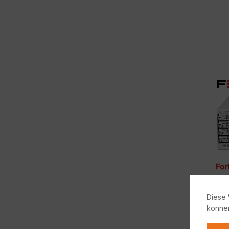
Diese 
könne