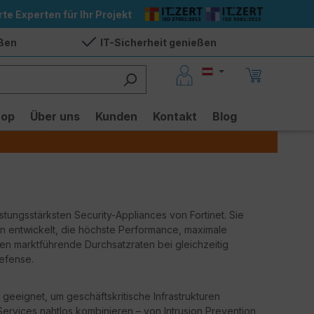
rte Experten für Ihr Projekt
eßen
IT-Sicherheit genießen
hop
Über uns
Kunden
Kontakt
Blog
istungsstärksten Security-Appliances von Fortinet. Sie
n entwickelt, die höchste Performance, maximale
ten marktführende Durchsatzraten bei gleichzeitig
efense.
 geeignet, um geschäftskritische Infrastrukturen
-Services nahtlos kombinieren – von Intrusion Prevention