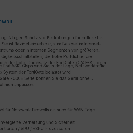
ewall
tungsfähigen Schutz vor Bedrohungen für mittlere bis
e ist flexibel einsetzbar, zum Beispiel im Internet-
entrums oder in internen Segmenten von größeren
gkeitsschnittstellen, die hohe Portdichte, die
 auch der hohe Durchsatz der FortiGate 7060E-8 sorgen
ortiASIC Chips sind Sie in der Lage, Netzwerktraffic
t.
 System der FortiGate belastet wird.
tiGate 7000E Serie können Sie das Gerät ohne
rnehmen anpassen.
l für Netzwerk Firewalls als auch für WAN Edge
onvergierte Vernetzung und Sicherheit
tentierten / SPU / vSPU Prozessoren