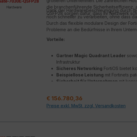
größeren Unternehmen. Die zahlreichen Hochg
die branchenführende Sicherheitseffizienz, 
Dank der Hardwarebeschleunigung durch die F
QSFP28 sorgen dafür, dass Ihr Netzwerk schne
noch schneller zu verarbeiten, ohne dass das
Durch das flexible modulare Design der For
Probleme an die Bedürfnisse in Ihrem Unte
Vorteile:
Gartner Magic Quadrant Leader
sowoh
Infrastruktur
Sicheres Networking
FortiOS bietet k
Beispiellose Leistung
mit Fortinets pa
Sicherheit für Unternehmen
mit konso
Hyperscale-Sicherheit
für die Absic
Regulärer Preis:
€ 156.780,36
Preise exkl. MwSt. zzgl. Versandkosten