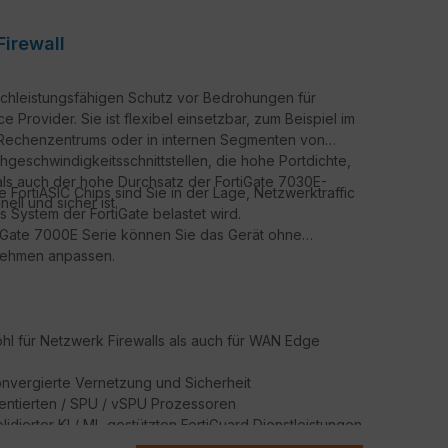
Firewall
chleistungsfähigen Schutz vor Bedrohungen für
 Provider. Sie ist flexibel einsetzbar, zum Beispiel im
s Rechenzentrums oder in internen Segmenten von
eschwindigkeitsschnittstellen, die hohe Portdichte,
als auch der hohe Durchsatz der FortiGate 7030E-
ortiASIC Chips sind Sie in der Lage, Netzwerktraffic
ll und sicher ist.
 System der FortiGate belastet wird.
tiGate 7000E Serie können Sie das Gerät ohne
rnehmen anpassen.
l für Netzwerk Firewalls als auch für WAN Edge
onvergierte Vernetzung und Sicherheit
tentierten / SPU / vSPU Prozessoren
lidierter KI / ML-gestützten FortiGuard Dienstleistungen
herung jedes Edge jeder Größenordnung