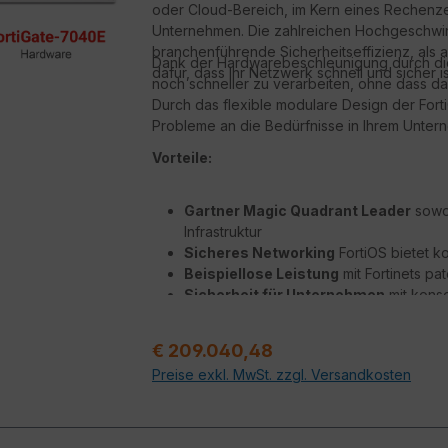
oder Cloud-Bereich, im Kern eines Rechenz
Unternehmen. Die zahlreichen Hochgeschwindi
branchenführende Sicherheitseffizienz, als
Dank der Hardwarebeschleunigung durch die F
dafür, dass Ihr Netzwerk schnell und sicher is
noch schneller zu verarbeiten, ohne dass das
Durch das flexible modulare Design der For
Probleme an die Bedürfnisse in Ihrem Unte
Vorteile:
Gartner Magic Quadrant Leader
sowoh
Infrastruktur
Sicheres Networking
FortiOS bietet k
Beispiellose Leistung
mit Fortinets pa
Sicherheit für Unternehmen
mit konso
Hyperscale-Sicherheit
für die Absic
Regulärer Preis:
€ 209.040,48
Preise exkl. MwSt. zzgl. Versandkosten