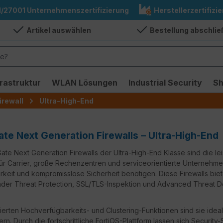
1/27001 Unternehmenszertifizierung
Herstellerzertifizie
Artikel auswählen
Bestellung abschli
frastruktur
WLAN Lösungen
Industrial Security
S
irewall
Ultra-High-End
ate Next Generation Firewalls – Ultra-High-End
Gate Next Generation Firewalls der Ultra-High-End Klasse sind die le
ür Carrier, große Rechenzentren und serviceorientierte Unternehme
rkeit und kompromisslose Sicherheit benötigen. Diese Firewalls bie
der Threat Protection, SSL/TLS-Inspektion und Advanced Threat D
rierten Hochverfügbarkeits- und Clustering-Funktionen sind sie ideal
rn. Durch die fortschrittliche FortiOS-Plattform lassen sich Security