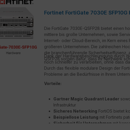
Fortinet FortiGate 7030E SFP10G 
Die FortiGate 7030E-QSFP28 bietet einen ho
mittlere bis große Unternehmen, sowie Service
Internet- oder Cloud-Bereich, im Kern eine
größeren Unternehmen. Die zahlreichen Hochg
die branchenführende Sicherheitseffizienz, 
Dank der Hardwarebeschleunigung durch die F
QSFP28 sorgen dafür, dass Ihr Netzwerk schne
noch schneller zu verarbeiten, ohne dass das
Durch das flexible modulare Design der For
Probleme an die Bedürfnisse in Ihrem Unte
Vorteile:
Gartner Magic Quadrant Leader
sowoh
Infrastruktur
Sicheres Networking
FortiOS bietet k
Beispiellose Leistung
mit Fortinets pa
Sicherheit für Unternehmen
mit konso
Hyperscale-Sicherheit
für die Absic