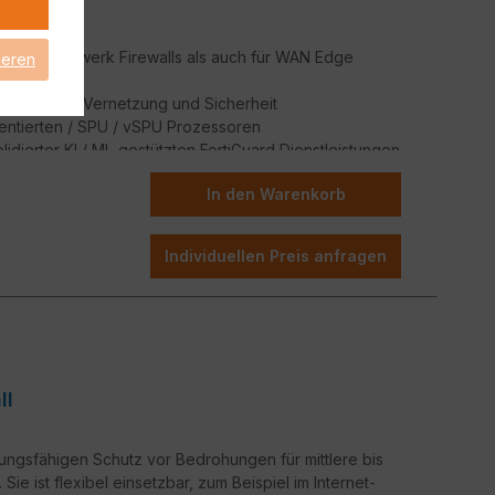
l für Netzwerk Firewalls als auch für WAN Edge
ieren
onvergierte Vernetzung und Sicherheit
tentierten / SPU / vSPU Prozessoren
lidierter KI / ML-gestützten FortiGuard Dienstleistungen
herung jedes Edge jeder Größenordnung
In den Warenkorb
Individuellen Preis anfragen
ll
tungsfähigen Schutz vor Bedrohungen für mittlere bis
e ist flexibel einsetzbar, zum Beispiel im Internet-