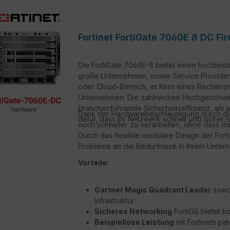
Fortinet FortiGate 7060E 8 DC Fir
Die FortiGate 7060E-8 bietet einen hochleis
große Unternehmen, sowie Service Provider. Si
oder Cloud-Bereich, im Kern eines Rechenz
Unternehmen. Die zahlreichen Hochgeschwindi
branchenführende Sicherheitseffizienz, als
Dank der Hardwarebeschleunigung durch die F
dafür, dass Ihr Netzwerk schnell und sicher is
noch schneller zu verarbeiten, ohne dass das
Durch das flexible modulare Design der For
Probleme an die Bedürfnisse in Ihrem Unte
Vorteile:
Gartner Magic Quadrant Leader
sowoh
Infrastruktur
Sicheres Networking
FortiOS bietet k
Beispiellose Leistung
mit Fortinets pa