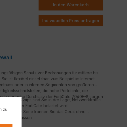
In den Warenkorb
Individuellen Preis anfragen
ewall
tungsfähigen Schutz vor Bedrohungen für mittlere bis
e ist flexibel einsetzbar, zum Beispiel im Internet-
entrums oder in internen Segmenten von größeren
gkeitsschnittstellen, die hohe Portdichte, die
 auch der hohe Durchsatz der FortiGate 7040E-8 sorgen
ortiASIC Chips sind Sie in der Lage, Netzwerktraffic
t.
 System der FortiGate belastet wird.
n zu
tiGate 7000E Serie können Sie das Gerät ohne
rnehmen anpassen.