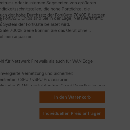
entrums oder in internen Segmenten von größeren
gkeitsschnittstellen, die hohe Portdichte, die
 auch der hohe Durchsatz der FortiGate 7040E-8 sorgen
ortiASIC Chips sind Sie in der Lage, Netzwerktraffic
t.
 System der FortiGate belastet wird.
tiGate 7000E Serie können Sie das Gerät ohne
rnehmen anpassen.
l für Netzwerk Firewalls als auch für WAN Edge
onvergierte Vernetzung und Sicherheit
tentierten / SPU / vSPU Prozessoren
lidierter KI / ML-gestützten FortiGuard Dienstleistungen
herung jedes Edge jeder Größenordnung
In den Warenkorb
Individuellen Preis anfragen