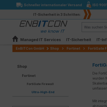
Schneller internationaler Versand
ISO 900
springen
Zur Hauptnavigation springen
IT-Sicherheit in 3 Schritten:
Managed IT Services
IT-Sicherheit
IT-In
EnBITCon GmbH
Shop
Fortinet
FortiGate F
FortiG
Shop
Die Forti
Fortinet
wurden f
Skalierba
FortiGate Firewall
umfassen
Ultra-High-End
Mit integ
abzusiche