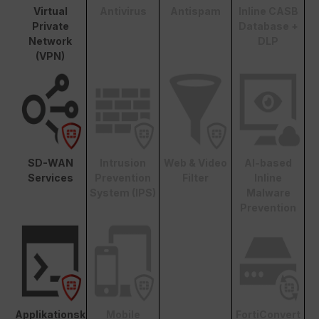
Virtual
Antivirus
Antispam
Inline CASB
Private
Database +
Network
DLP
(VPN)
SD-WAN
Intrusion
Web & Video
AI-based
Services
Prevention
Filter
Inline
System (IPS)
Malware
Prevention
Applikationsk
Mobile
FortiConvert