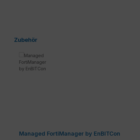
Produktgalerie überspringen
Zubehör
Managed FortiManager by EnBITCon