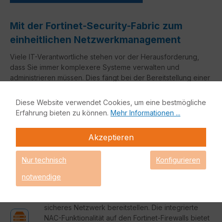
Mit der Fortinet-Security-Fabric zum
einheitlichen Netzwerkmanagement
Viele IT-Verantwortliche stehen vor der Herausforderung,
dass Sie immer komplexere Systeme verwalten und
administrieren müssen. Dies fängt bei der Bereitstellung einer
wirkungsvollen Endpoint Protection an, geht über die
Bereitstellung von gesicherten Netzwerk-Ports sowie
Diese Website verwendet Cookies, um eine bestmögliche
Wireless LAN, bis hin zu einem einheitlichen Logging und
Erfahrung bieten zu können.
Mehr Informationen ...
einer zentralen Verwaltung. Dank der Fortinet-Security-Fabric
können wir Ihnen hier einheitliche Lösungen für Ihre
Akzeptieren
Herausforderung anbieten.
Nur technisch
Konfigurieren
Secure-Access
notwendige
Dank dem
FortiSwitch
können Sie im
Handumdrehen ein zentral verwaltetes und
sicheres Netzwerk bereitstellen. Die integrierte
NAC-Funktionalität auf den Fortinet-Firewalls bietet