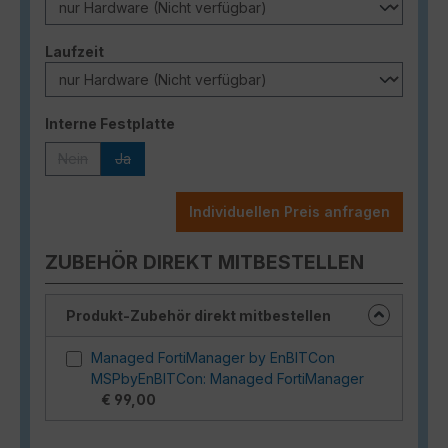
auswählen
Laufzeit
auswählen
Interne Festplatte
Nein
Ja
(Diese Option ist zurzeit nicht verfügbar.)
(Diese Option ist zurzeit nicht verfügbar.)
Individuellen Preis anfragen
ZUBEHÖR DIREKT MITBESTELLEN
Produkt-Zubehör direkt mitbestellen
Managed FortiManager by EnBITCon
MSPbyEnBITCon: Managed FortiManager
€ 99,00