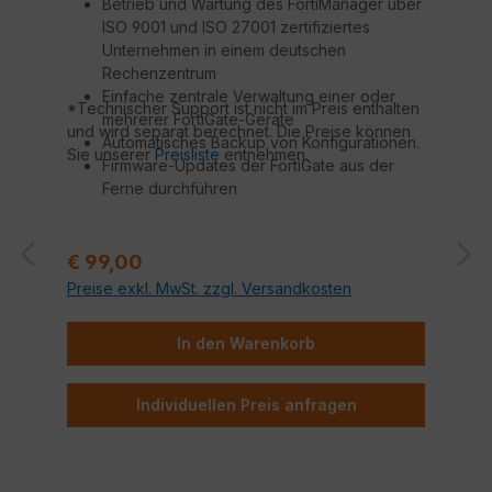
Betrieb und Wartung des FortiManager über
ISO 9001 und ISO 27001 zertifiziertes
Unternehmen in einem deutschen
Rechenzentrum
Einfache zentrale Verwaltung einer oder
*Technischer Support ist nicht im Preis enthalten
mehrerer FortiGate-Geräte
und wird separat berechnet. Die Preise können
Automatisches Backup von Konfigurationen.
Sie unserer
Preisliste
entnehmen.
Firmware-Updates der FortiGate aus der
Ferne durchführen
Technischer Support durch Fortinet
zertifizierte Techniker*
Regulärer Preis:
€ 99,00
Preise exkl. MwSt. zzgl. Versandkosten
In den Warenkorb
Individuellen Preis anfragen