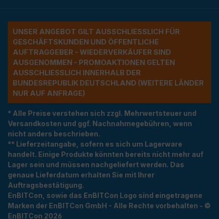
UNSER ANGEBOT GILT AUSSCHLIESSLICH FÜR G
ESCHÄFTSKUNDEN UND ÖFFENTLICHE A
UFTRAGGEBER - WIEDERVERKÄUFER SIND A
USGENOMMEN - PROMOAKTIONEN GELTEN A
USSCHLIESSLICH INNERHALB DER BU
NDESREPUBLIK DEUTSCHLAND (WEITERE LÄNDER NU
R AUF ANFRAGE)
* Alle Preise verstehen sich zzgl. Mehrwertsteuer und
Versandkosten und ggf. Nachnahmegebühren, wenn
nicht anders beschrieben.
** Lieferzeitangabe, sofern es sich um Lagerware
handelt. Einige Produkte könnten bereits nicht mehr auf
Lager sein und müssen nachgeliefert werden. Das
genaue Lieferdatum erhalten Sie mit Ihrer
Auftragsbestätigung.
EnBITCon, sowie das EnBITCon Logo sind eingetragene
Marken der EnBITCon GmbH - Alle Rechte vorbehalten - ©
EnBITCon 2026