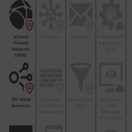
Virtual
Antivirus
Antispam
Inline CASB
Private
Database +
Network
DLP
(VPN)
SD-WAN
Intrusion
Web & Video
AI-based
Services
Prevention
Filter
Inline
System (IPS)
Malware
Prevention