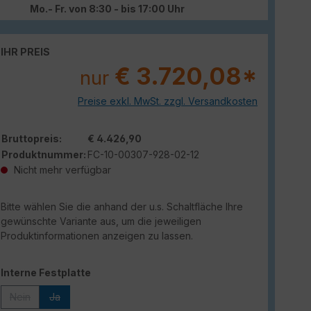
Mo.- Fr. von 8:30 - bis 17:00 Uhr
IHR PREIS
€ 3.720,08*
nur
Preise exkl. MwSt. zzgl. Versandkosten
Bruttopreis:
€ 4.426,90
Produktnummer:
FC-10-00307-928-02-12
Nicht mehr verfügbar
Bitte wählen Sie die anhand der u.s. Schaltfläche Ihre
gewünschte Variante aus, um die jeweiligen
Produktinformationen anzeigen zu lassen.
auswählen
Interne Festplatte
Nein
Ja
(Diese Option ist zurzeit nicht verfügbar.)
(Diese Option ist zurzeit nicht verfügbar.)