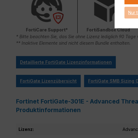
Nur 
FortiCare Support*
FortiSandbox Cloud
* Bitte beachten Sie, das Sie ohne Lizenz lediglich 90 Ta
** Inaktive Elemente sind nicht diesem Bundle enthalten.
Detaillierte FortiGate Lizenzinformationen
FortiGate Lizenzübersicht
FortiGate SMB Sizing 
Fortinet FortiGate-301E - Advanced Threat
Produktinformationen
Lizenz:
Advanc