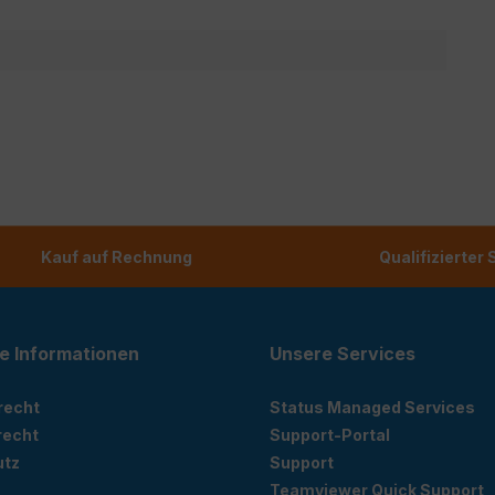
Kauf auf Rechnung
Qualifizierter
e Informationen
Unsere Services
recht
Status Managed Services
recht
Support-Portal
utz
Support
Teamviewer Quick Support