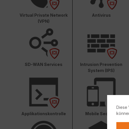
Virtual Private Network
Antivirus
(VPN)
SD-WAN Services
Intrusion Prevention
System (IPS)
Diese 
könne
Applikationskontrolle
Mobile Security