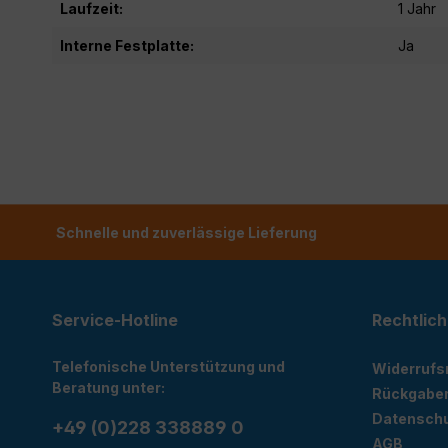
Laufzeit:
1 Jahr
Interne Festplatte:
Ja
Schnelle und zuverlässige Lieferung
Service-Hotline
Rechtlich
Telefonische Unterstützung und
Widerrufs
Beratung unter:
Rückgabe
Datensch
+49 (0)228 338889 0
AGB