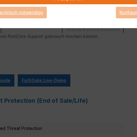
technisch notwendige
Konfigur
Attack Surface Security
ge von FortiCare Support gebrauch machen können.
Guide
FortiGate Live-Demo
 Protection (End of Sale/Life)
ed Threat Protection