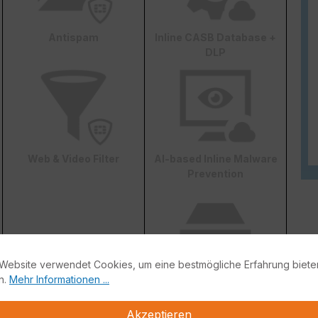
Antispam
Inline CASB Database +
DLP
Web & Video Filter
AI-based Inline Malware
Prevention
Website verwendet Cookies, um eine bestmögliche Erfahrung biete
n.
Mehr Informationen ...
FortiConverter Service
Akzeptieren