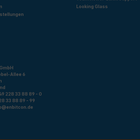
m
Looking Glass
stellungen
 GmbH
bel-Allee 6
n
and
49 228 33 88 89 - 0
28 33 88 89 - 99
fo@enbitcon.de