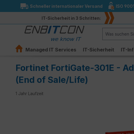
Schneller internationaler Versand
ISO 900
springen
Zur Hauptnavigation springen
IT-Sicherheit in 3 Schritten:
Managed IT Services
IT-Sicherheit
IT-In
Fortinet FortiGate-301E - A
(End of Sale/Life)
1 Jahr Laufzeit
Bildergalerie überspringen