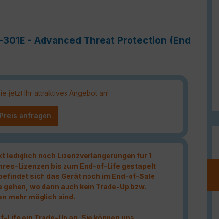
e-301E - Advanced Threat Protection (End
 jetzt Ihr attraktives Angebot an!
 Preis anfragen
kt lediglich noch Lizenzverlängerungen für 1
hres-Lizenzen bis zum End-of-Life gestapelt
t befindet sich das Gerät noch im End-of-Sale
e gehen, wo dann auch kein Trade-Up bzw.
en mehr möglich sind.
f-Life ein Trade-Up an. Sie können uns