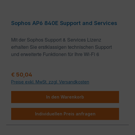
Sophos AP6 840E Support and Services
Mit der Sophos Support & Services Lizenz
erhalten Sie erstklassigen technischen Support
und erweiterte Funktionen für Ihre Wi-Fi 6
Infrastruktur.
Regulärer Preis:
€ 50,04
Zentralisiertes Management mit
Preise exkl. MwSt. zzgl. Versandkosten
Sophos Central
In den Warenkorb
Die Sophos Support & Services Lizenz ermöglicht
Ihnen das zentralisierte Management Ihrer Access
Points über die leistungsstarke Sophos Central
Individuellen Preis anfragen
Plattform. Behalten Sie die volle Kontrolle über Ihr
Netzwerk und verwalten Sie Ihre Geräte effizient.