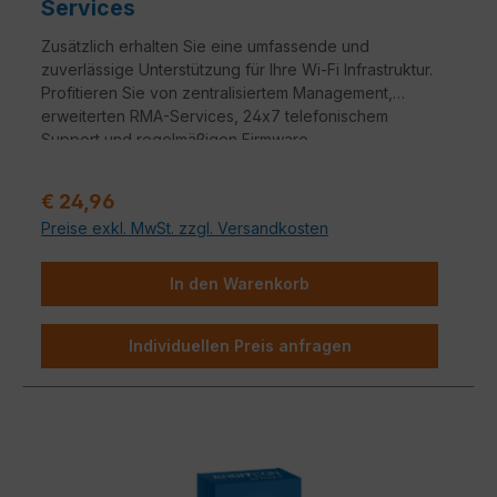
Services
Zusätzlich erhalten Sie eine umfassende und
zuverlässige Unterstützung für Ihre Wi-Fi Infrastruktur.
Profitieren Sie von zentralisiertem Management,
erweiterten RMA-Services, 24x7 telefonischem
Support und regelmäßigen Firmware-
Aktualisierungen. Sichern Sie sich maximale Leistung
und Sicherheit für Ihr Netzwerk.
Regulärer Preis:
€ 24,96
Preise exkl. MwSt. zzgl. Versandkosten
In den Warenkorb
Individuellen Preis anfragen