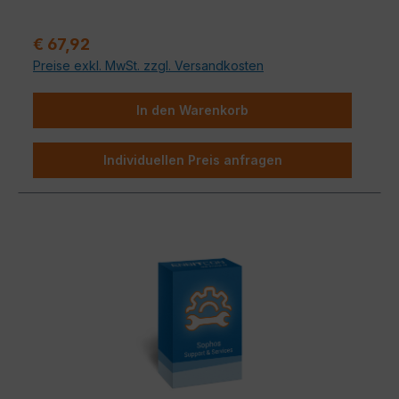
Aktualisierungen. Sichern Sie sich maximale Leistung
und Sicherheit für Ihr Netzwerk.
Regulärer Preis:
€ 67,92
Preise exkl. MwSt. zzgl. Versandkosten
In den Warenkorb
Individuellen Preis anfragen