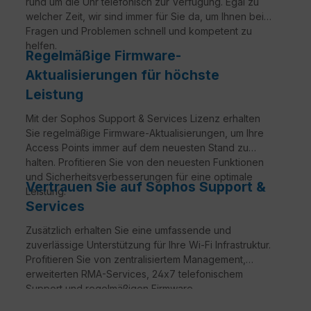
rund um die Uhr telefonisch zur Verfügung. Egal zu
welcher Zeit, wir sind immer für Sie da, um Ihnen bei
Fragen und Problemen schnell und kompetent zu
helfen.
Regelmäßige Firmware-
Aktualisierungen für höchste
Leistung
Mit der Sophos Support & Services Lizenz erhalten
Sie regelmäßige Firmware-Aktualisierungen, um Ihre
Access Points immer auf dem neuesten Stand zu
halten. Profitieren Sie von den neuesten Funktionen
und Sicherheitsverbesserungen für eine optimale
Vertrauen Sie auf Sophos Support &
Leistung.
Services
Zusätzlich erhalten Sie eine umfassende und
zuverlässige Unterstützung für Ihre Wi-Fi Infrastruktur.
Profitieren Sie von zentralisiertem Management,
erweiterten RMA-Services, 24x7 telefonischem
Support und regelmäßigen Firmware-
Aktualisierungen. Sichern Sie sich maximale Leistung