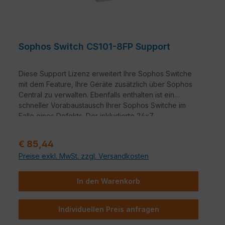
Sophos Switch CS101-8FP Support
Diese Support Lizenz erweitert Ihre Sophos Switche
mit dem Feature, Ihre Geräte zusätzlich über Sophos
Central zu verwalten. Ebenfalls enthalten ist ein
schneller Vorabaustausch Ihrer Sophos Switche im
Falle eines Defekts. Der inkludierte 24x7
Telefonsupport und die neusten Firmwareupdates
runden das Paket ab.
Regulärer Preis:
€ 85,44
Sollte die Lizenz vor Erneuerung ablaufen, so wird
Preise exkl. MwSt. zzgl. Versandkosten
die Verwaltung über Sophos Central in den „Read-
only Modus“ versetzt – d.h., Sie haben lediglich
Einblick auf die Oberfläche, können hierüber aber
In den Warenkorb
keine Änderungen vornehmen.
Individuellen Preis anfragen