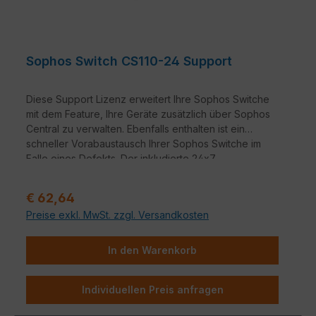
Sophos Switch CS110-24 Support
Diese Support Lizenz erweitert Ihre Sophos Switche
mit dem Feature, Ihre Geräte zusätzlich über Sophos
Central zu verwalten. Ebenfalls enthalten ist ein
schneller Vorabaustausch Ihrer Sophos Switche im
Falle eines Defekts. Der inkludierte 24x7
Telefonsupport und die neusten Firmwareupdates
runden das Paket ab.
Regulärer Preis:
€ 62,64
Sollte die Lizenz vor Erneuerung ablaufen, so wird
Preise exkl. MwSt. zzgl. Versandkosten
die Verwaltung über Sophos Central in den „Read-
only Modus“ versetzt – d.h., Sie haben lediglich
Einblick auf die Oberfläche, können hierüber aber
In den Warenkorb
keine Änderungen vornehmen.
Individuellen Preis anfragen