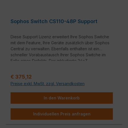
Sophos Switch CS110-48P Support
Diese Support Lizenz erweitert Ihre Sophos Switche
mit dem Feature, Ihre Geräte zusätzlich über Sophos
Central zu verwalten. Ebenfalls enthalten ist ein
schneller Vorabaustausch Ihrer Sophos Switche im
Falle eines Defekts. Der inkludierte 24x7
Telefonsupport und die neusten Firmwareupdates
runden das Paket ab.
Regulärer Preis:
€ 375,12
Sollte die Lizenz vor Erneuerung ablaufen, so wird
Preise exkl. MwSt. zzgl. Versandkosten
die Verwaltung über Sophos Central in den „Read-
only Modus“ versetzt – d.h., Sie haben lediglich
Einblick auf die Oberfläche, können hierüber aber
In den Warenkorb
keine Änderungen vornehmen.
Individuellen Preis anfragen