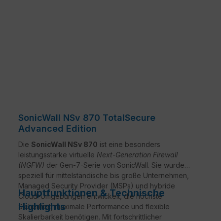
SonicWall NSv 870 TotalSecure
Advanced Edition
Die
SonicWall NSv 870
ist eine besonders
leistungsstarke virtuelle
Next-Generation Firewall
(NGFW)
der Gen-7-Serie von SonicWall. Sie wurde
speziell für mittelständische bis große Unternehmen,
Managed Security Provider (MSPs) und hybride
Hauptfunktionen & Technische
Cloud-Umgebungen entwickelt, die höchste
Highlights
Sicherheit, maximale Performance und flexible
Skalierbarkeit benötigen. Mit fortschrittlicher