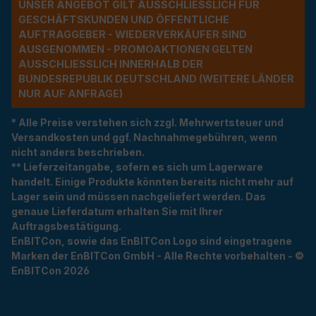
UNSER ANGEBOT GILT AUSSCHLIESSLICH FÜR G
ESCHÄFTSKUNDEN UND ÖFFENTLICHE A
UFTRAGGEBER - WIEDERVERKÄUFER SIND A
USGENOMMEN - PROMOAKTIONEN GELTEN A
USSCHLIESSLICH INNERHALB DER BU
NDESREPUBLIK DEUTSCHLAND (WEITERE LÄNDER NU
R AUF ANFRAGE)
* Alle Preise verstehen sich zzgl. Mehrwertsteuer und
Versandkosten und ggf. Nachnahmegebühren, wenn
nicht anders beschrieben.
** Lieferzeitangabe, sofern es sich um Lagerware
handelt. Einige Produkte könnten bereits nicht mehr auf
Lager sein und müssen nachgeliefert werden. Das
genaue Lieferdatum erhalten Sie mit Ihrer
Auftragsbestätigung.
EnBITCon, sowie das EnBITCon Logo sind eingetragene
Marken der EnBITCon GmbH - Alle Rechte vorbehalten - ©
EnBITCon 2026