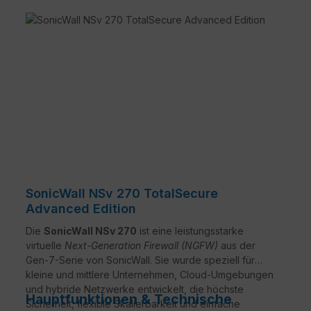
SonicWall NSv 270 TotalSecure
Advanced Edition
Die
SonicWall NSv 270
ist eine leistungsstarke
virtuelle
Next-Generation Firewall (NGFW)
aus der
Gen-7-Serie von SonicWall. Sie wurde speziell für
kleine und mittlere Unternehmen, Cloud-Umgebungen
und hybride Netzwerke entwickelt, die höchste
Hauptfunktionen & Technische
Sicherheit, flexible Skalierbarkeit und einfache