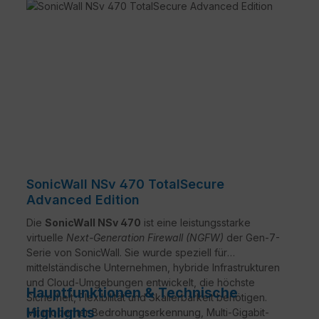
SonicWall NSv 470 TotalSecure
Advanced Edition
Die
SonicWall NSv 470
ist eine leistungsstarke
virtuelle
Next-Generation Firewall (NGFW)
der Gen-7-
Serie von SonicWall. Sie wurde speziell für
mittelständische Unternehmen, hybride Infrastrukturen
und Cloud-Umgebungen entwickelt, die höchste
Hauptfunktionen & Technische
Sicherheit, Flexibilität und Skalierbarkeit benötigen.
Highlights
Mit moderner Bedrohungserkennung, Multi-Gigabit-